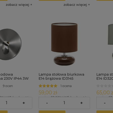
zobacz więcej
zobacz więcej
hodowa
Lampa stołowa biurkowa
Lampa st
a 230V IP44 3W
E14 brązowa ID3145
E14 ID32
118
9 ocen
1 ocena
59,00 zł
65,00 z
00% VAT, bez kosztów
zawiera 23.00% VAT, bez kosztów
zawiera 23
dostawy
dostawy
+
-
+
-