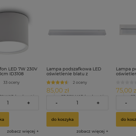
fon LED 7W 230V
Lampa podszafkowa LED
Lampa p
10cm ID3108
oświetlenie blatu z
oświetlen
wyłącznikiem 10W ID3561
wyłączni
33 oceny
2 oceny
85,00 zł
75,00 z
00% VAT, bez kosztów
zawiera 23.00% VAT, bez kosztów
zawiera 23
dostawy
dostawy
+
-
+
-
ka
do koszyka
do kos
zobacz więcej
zobacz więcej