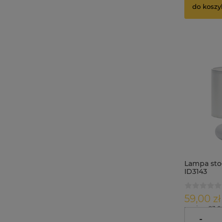
do koszy
Lampa stoł
ID3143
59,00 zł
zawiera 23.
dostawy
-