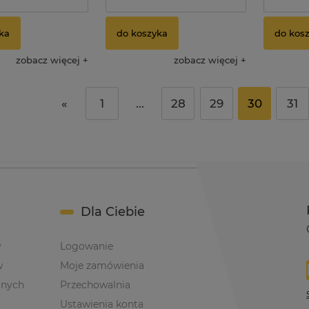
ka
do koszyka
do kos
zobacz więcej
zobacz więcej
«
1
...
28
29
30
31
Dla Ciebie
y
Logowanie
w
Moje zamówienia
anych
Przechowalnia
Ustawienia konta