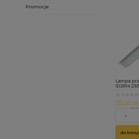
Promocje
Lampa pr
ID2914 23
długość 
55,00 zł
zawiera 23.
dostawy
-
do koszy