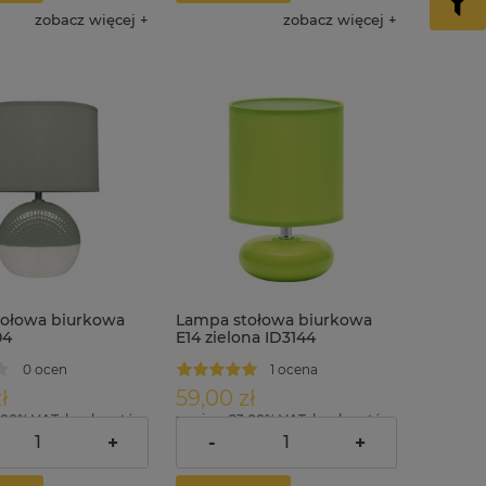
zobacz więcej
zobacz więcej
ołowa biurkowa
Lampa stołowa biurkowa
04
E14 zielona ID3144
0 ocen
1 ocena
ł
59,00 zł
.00% VAT, bez kosztów
zawiera 23.00% VAT, bez kosztów
dostawy
+
-
+