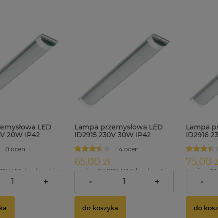
zemysłowa LED
Lampa przemysłowa LED
Lampa p
0V 20W IP42
ID2915 230V 30W IP42
ID2916 2
60cm
długość 90cm
długość 
0 ocen
14 ocen
65,00 zł
75,00 z
00% VAT, bez kosztów
zawiera 23.00% VAT, bez kosztów
zawiera 23
dostawy
dostawy
+
-
+
-
ka
do koszyka
do kos