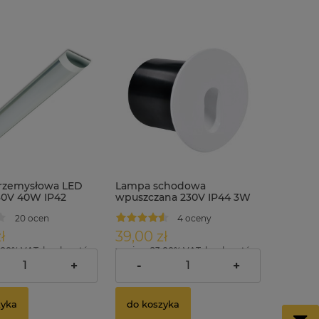
rzemysłowa LED
Lampa schodowa
30V 40W IP42
wpuszczana 230V IP44 3W
120cm
ID3117 biała
20 ocen
4 oceny
ł
39,00 zł
.00% VAT, bez kosztów
zawiera 23.00% VAT, bez kosztów
dostawy
+
-
+
zyka
do koszyka