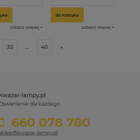
zyka
do koszyka
zobacz więcej
zobacz więcej
32
...
40
»
Kwazar-lampy.pl
Oświetlenie dla każdego
660 078 780
sklep@kwazar-lampy.pl