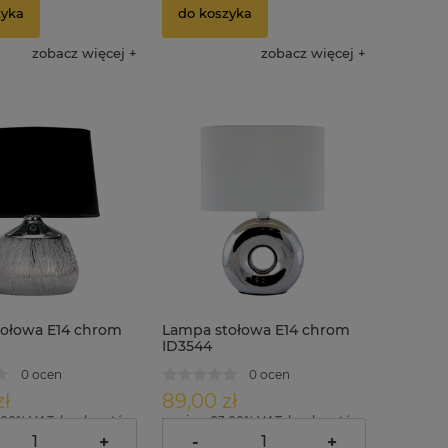
zyka
do koszyka
zobacz więcej
zobacz więcej
ołowa E14 chrom
Lampa stołowa E14 chrom
ID3544
0 ocen
0 ocen
zł
89,00 zł
.00% VAT, bez kosztów
zawiera 23.00% VAT, bez kosztów
dostawy
+
-
+