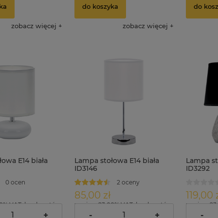
ka
do koszyka
do kos
zobacz więcej
zobacz więcej
owa E14 biała
Lampa stołowa E14 biała
Lampa st
ID3146
ID3292
0 ocen
2 oceny
85,00 zł
119,00 
00% VAT, bez kosztów
zawiera 23.00% VAT, bez kosztów
zawiera 23
dostawy
dostawy
+
-
+
-