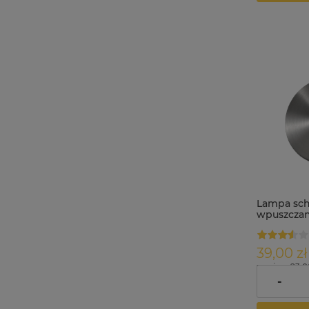
Lampa sc
wpuszczan
satyna ID3
39,00 zł
zawiera 23.
dostawy
-