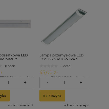
odszafkowa LED
Lampa przemysłowa LED
ie blatu z
ID2913 230V 10W IP42
kiem 6.5W ID3560
długość 30cm
0 ocen
0 ocen
ł
45,00 zł
.00% VAT, bez kosztów
zawiera 23.00% VAT, bez kosztów
dostawy
+
-
+
zyka
do koszyka
zobacz więcej
zobacz więcej