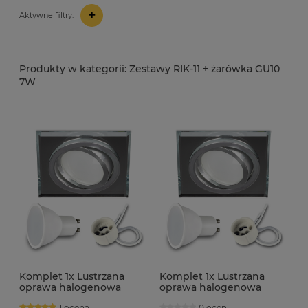
+
Aktywne filtry:
Zestawy RIK-11 + żarówka GU10
7W
Komplet 1x Lustrzana
Komplet 1x Lustrzana
oprawa halogenowa
oprawa halogenowa
ruchoma RIK-11 + GU10 7W
ruchoma RIK-11 + GU10 7W
1 ocena
0 ocen