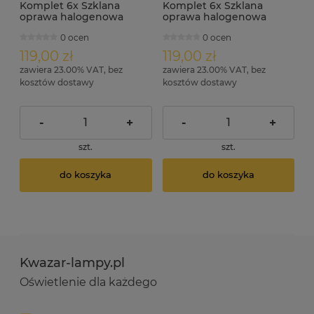
Komplet 6x Szklana
Komplet 6x Szklana
oprawa halogenowa
oprawa halogenowa
ruchoma czarna RIK-11 +
ruchoma czarna RIK-11 +
0 ocen
0 ocen
GU10 7W 4000K
GU10 7W 6000K
119,00 zł
119,00 zł
zawiera 23.00% VAT, bez
zawiera 23.00% VAT, bez
kosztów dostawy
kosztów dostawy
-
+
-
+
szt.
szt.
do koszyka
do koszyka
Kwazar-lampy.pl
Oświetlenie dla każdego