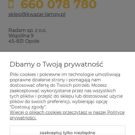
660 078 780
sklep@kwazar-lampy.pl
Radam sp. z o.o.
Wspólna 9
45-831 Opole
Zakupy
Dbamy o Twoją prywatność
Pliki cookies i pokrewne im technologie umożliwiają
Pomoc
poprawne działanie strony i pomagają nam
dostosować ofertę do Twoich potrzeb. Możesz
zaakceptować wykorzystanie przez nas wszystkich
Dla Ciebie
tych plików i przejść do sklepu lub dostosować użycie
plików do swoich preferencji, wybierając opcję
"Dostosuj zgody".
Więcej o plikach cookies przeczytasz w naszej Polityce
Informacje
prywatności.
zaakceptuj tylko niezbędne