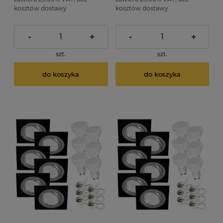
kosztów dostawy
kosztów dostawy
-
+
-
+
szt.
szt.
do koszyka
do koszyka