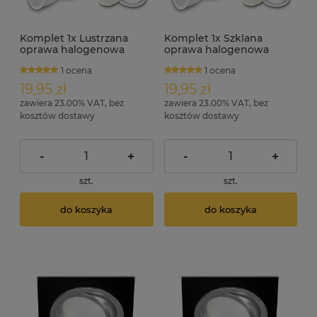
Komplet 1x Lustrzana
Komplet 1x Szklana
oprawa halogenowa
oprawa halogenowa
ruchoma RIK-11 + GU10 7W
ruchoma czarna RIK-11 +
1 ocena
1 ocena
6000K
GU10 7W 3000K
19,95 zł
19,95 zł
zawiera 23.00% VAT, bez
zawiera 23.00% VAT, bez
kosztów dostawy
kosztów dostawy
-
+
-
+
szt.
szt.
do koszyka
do koszyka