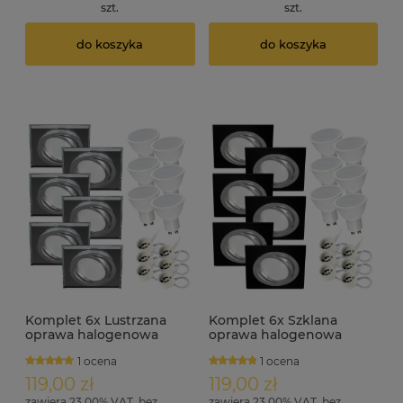
szt.
szt.
do koszyka
do koszyka
Komplet 6x Lustrzana
Komplet 6x Szklana
oprawa halogenowa
oprawa halogenowa
ruchoma RIK-11 + GU10 7W
ruchoma czarna RIK-11 +
1 ocena
1 ocena
6000K
GU10 7W 3000K
119,00 zł
119,00 zł
zawiera 23.00% VAT, bez
zawiera 23.00% VAT, bez