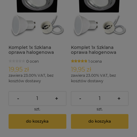
Komplet 1x Szklana
Komplet 1x Szklana
oprawa halogenowa
oprawa halogenowa
ruchoma czarna RIK-11 +
ruchoma czarna RIK-11 +
0 ocen
1 ocena
GU10 7W 4000K
GU10 7W 6000K
19,95 zł
19,95 zł
zawiera 23.00% VAT, bez
zawiera 23.00% VAT, bez
kosztów dostawy
kosztów dostawy
-
+
-
+
szt.
szt.
do koszyka
do koszyka