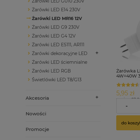
Żarówki LED GU10 230V
Żarówki LED E14 230V
Żarówki LED MR16 12V
Żarówki LED G9 230V
Żarówki LED G4 12V
Żarówki LED ES111, AR111
Żarówki dekoracyjne LED
Żarówki LED ściemnialne
Żarówka L
Żarówki LED RGB
4W=40W 32
Świetlówki LED T8/G13
5,95 zł
Akcesoria
zawiera 23.
dostawy
-
Nowości
do koszy
Promocje