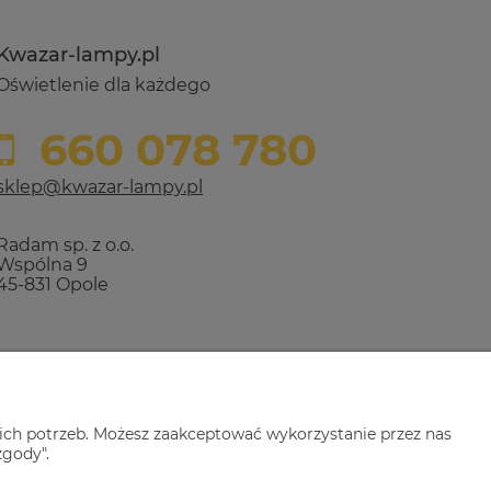
Kwazar-lampy.pl
Oświetlenie dla każdego
660 078 780
sklep@kwazar-lampy.pl
Radam sp. z o.o.
Wspólna 9
45-831 Opole
ich potrzeb. Możesz zaakceptować wykorzystanie przez nas
zgody".