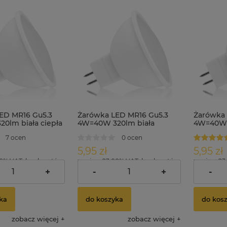
ED MR16 Gu5.3
Żarówka LED MR16 Gu5.3
Żarówka 
0lm biała ciepła
4W=40W 320lm biała
4W=40W 
neutralna
7 ocen
0 ocen
5,95 zł
5,95 zł
00% VAT, bez kosztów
zawiera 23.00% VAT, bez kosztów
zawiera 23
dostawy
dostawy
+
-
+
-
ka
do koszyka
do kos
zobacz więcej
zobacz więcej