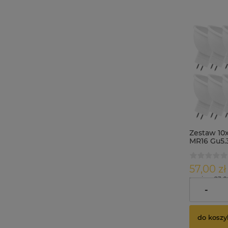
Zestaw 10
MR16 Gu5
biała neut
57,00 zł
zawiera 23.
dostawy
-
do koszy