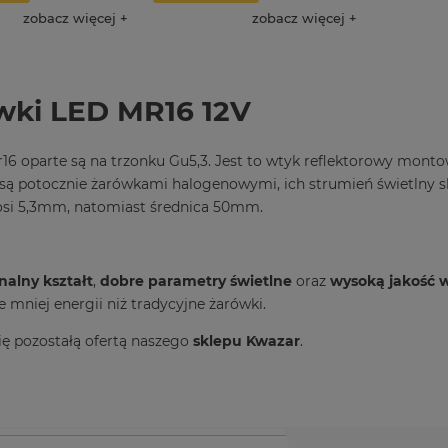
zobacz więcej
zobacz więcej
wki LED MR16 12V
16 oparte są na trzonku Gu5,3. Jest to wtyk reflektorowy monto
ą potocznie żarówkami halogenowymi, ich strumień świetlny sk
si 5,3mm, natomiast średnica 50mm.
nalny kształt
,
dobre parametry świetlne
oraz
wysoką jakość 
e mniej energii niż tradycyjne żarówki.
ię pozostałą ofertą naszego
sklepu Kwazar
.