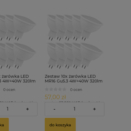
x żarówka LED
Zestaw 10x żarówka LED
.3 4W=40W 320lm
MR16 Gu5.3 4W=40W 320lm
ralna
biała zimna
0 ocen
0 ocen
57,00 zł
00% VAT, bez kosztów
zawiera 23.00% VAT, bez kosztów
dostawy
+
-
+
ka
do koszyka