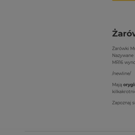
Żaró
Żarówki Mr
Nazywane s
MR16 wyno
/newline/
Mają
orygi
kilkakrotni
Zapoznaj s