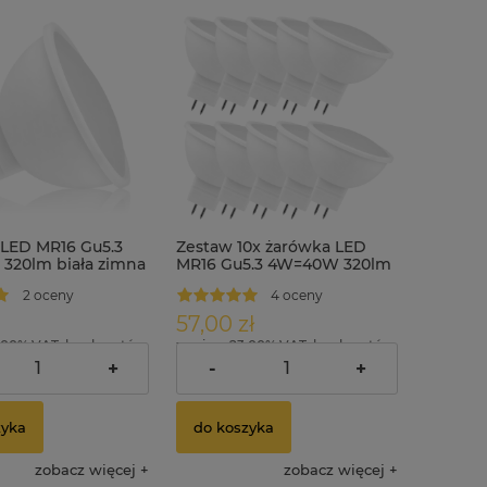
LED MR16 Gu5.3
Zestaw 10x żarówka LED
320lm biała zimna
MR16 Gu5.3 4W=40W 320lm
biała ciepła
2 oceny
4 oceny
57,00 zł
.00% VAT, bez kosztów
zawiera 23.00% VAT, bez kosztów
dostawy
+
-
+
zyka
do koszyka
zobacz więcej
zobacz więcej