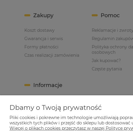
Zakupy
Pomoc
Koszt dostawy
Reklamacje i zwrot
Gwarancja i serwis
Regulamin zakupó
Formy płatności
Polityka ochrony d
osobowych
Czas realizacji zamówienia
Jak kupować?
Częste pytania
Informacje
O nas
Dbamy o Twoją prywatność
Nota prawna
Kontakt
Pliki cookies i pokrewne im technologie umożliwiają popr
wszystkich tych plików i przejść do sklepu lub dostosować u
Blog
Więcej o plikach cookies przeczytasz w naszej Polityce pry