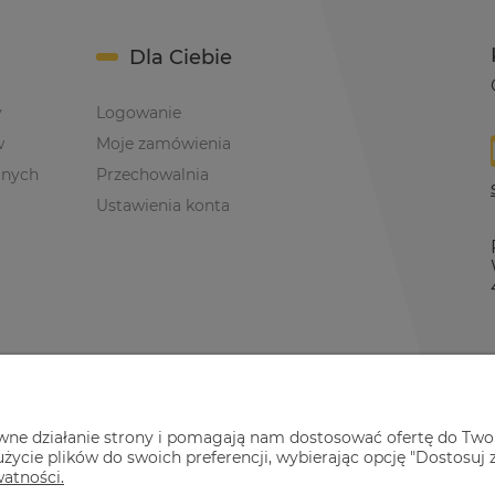
Dla Ciebie
y
Logowanie
w
Moje zamówienia
anych
Przechowalnia
Ustawienia konta
awne działanie strony i pomagają nam dostosować ofertę do Two
życie plików do swoich preferencji, wybierając opcję "Dostosuj 
watności.