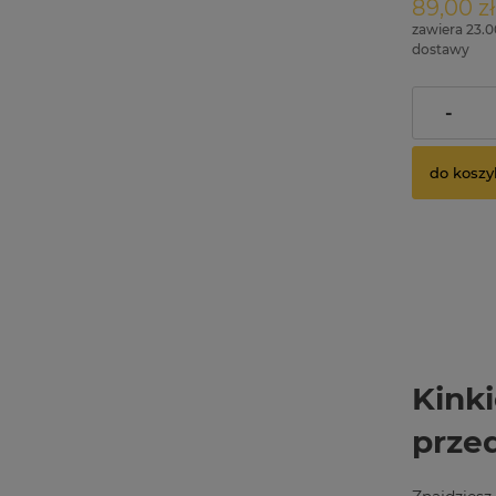
89,00 zł
zawiera 23.
dostawy
Cena regul
-
Najniższa 
do koszy
Kinki
prze