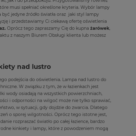
nki, jak i do przedpokoju. Przygotowaliśmy również
które musi spełniać określone kryteria. Wybór lampy
 być jedyne źródło światła oraz jaki styl lampy
cyzję i przedstawiamy Ci ciekawą ofertę oświetlenia
az.
Oprócz tego zapraszamy Cię do kupna
żarówek
,
taktu z naszym Biurem Obsługi klienta lub możesz
iety nad lustro
go podejścia do oświetlenia. Lampa nad lustro do
chniczne. W związku z tym, że w łazienkach jest
elki wody osiadają na wszystkich powierzchniach,
ści i odporności na wilgoć może nie tylko sprawiać,
eństwo, w sytuacji, gdy dojdzie do zwarcia. Dlatego
eń o sporej wilgotności. Oprócz tego istotne jest,
anie rozpraszać światło po całej łazience, bardzo
rodne kinkiety i lampy, które z powodzeniem mogą