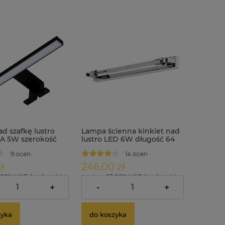
d szafkę lustro
Lampa ścienna kinkiet nad
A 5W szerokość
lustro LED 6W długość 64
rna
cm MIR-10
9 ocen
14 ocen
ł
246,00 zł
.00% VAT, bez kosztów
zawiera 23.00% VAT, bez kosztów
dostawy
+
-
+
zyka
do koszyka