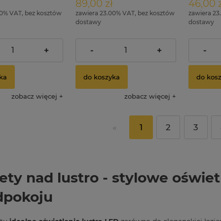
89,00 zł
46,00 z
00% VAT, bez kosztów
zawiera 23.00% VAT, bez kosztów
zawiera 23
dostawy
dostawy
169,00 zł
149,00 zł
arna:
Cena regularna:
Cena reg
+
-
+
-
169,00 zł
149,00 zł
cena:
Najniższa cena:
Najniższa
ka
do koszyka
do kos
zobacz więcej
zobacz więcej
«
1
2
3
ety nad lustro - stylowe oświetl
dpokoju