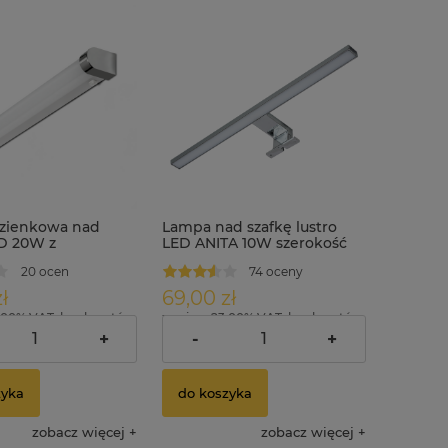
zienkowa nad
Lampa nad szafkę lustro
ED 20W z
LED ANITA 10W szerokość
kiem IP44 ULKE
50cm chrom
20 ocen
74 oceny
ł
69,00 zł
.00% VAT, bez kosztów
zawiera 23.00% VAT, bez kosztów
dostawy
+
-
+
zyka
do koszyka
zobacz więcej
zobacz więcej