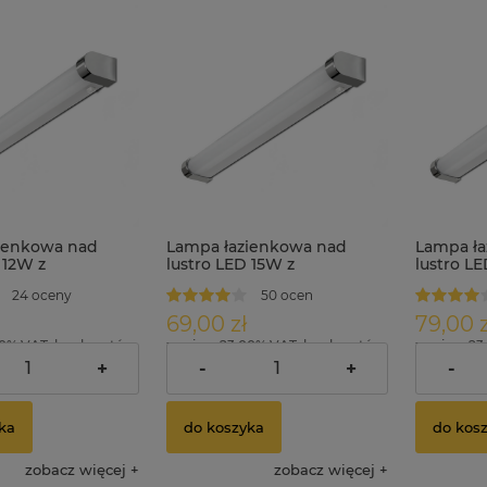
ienkowa nad
Lampa łazienkowa nad
Lampa ła
 12W z
lustro LED 15W z
lustro L
iem 45 cm IP44
wyłącznikiem 60 cm IP44
wyłączni
24 oceny
50 ocen
ULKE
69,00 zł
79,00 z
00% VAT, bez kosztów
zawiera 23.00% VAT, bez kosztów
zawiera 23
dostawy
dostawy
+
-
+
-
ka
do koszyka
do kos
zobacz więcej
zobacz więcej