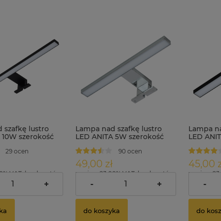
 szafkę lustro
Lampa nad szafkę lustro
Lampa na
 10W szerokość
LED ANITA 5W szerokość
LED ANIT
na
30cm
30cm cza
29 ocen
90 ocen
49,00 zł
45,00 z
00% VAT, bez kosztów
zawiera 23.00% VAT, bez kosztów
zawiera 23
dostawy
dostawy
+
-
+
-
ka
do koszyka
do kos