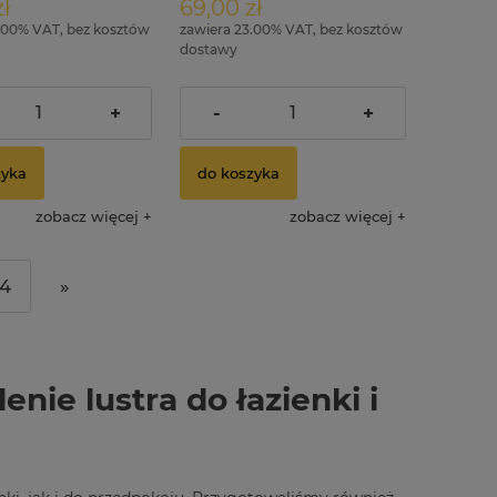
ł
69,00 zł
.00% VAT, bez kosztów
zawiera 23.00% VAT, bez kosztów
dostawy
65,00 zł
129,00 zł
ularna:
Cena regularna:
+
-
+
65,00 zł
89,00 zł
 cena:
Najniższa cena:
zyka
do koszyka
zobacz więcej
zobacz więcej
4
»
enie lustra do łazienki i