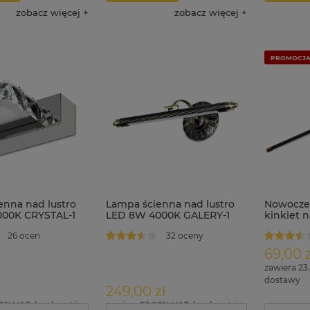
zobacz więcej
zobacz więcej
PROMOCJ
enna nad lustro
Lampa ścienna nad lustro
Nowoczes
00K CRYSTAL-1
LED 8W 4000K GALERY-1
kinkiet 
64 cm S
26 ocen
32 oceny
69,00 z
zawiera 23
dostawy
249,00 zł
00% VAT, bez kosztów
zawiera 23.00% VAT, bez kosztów