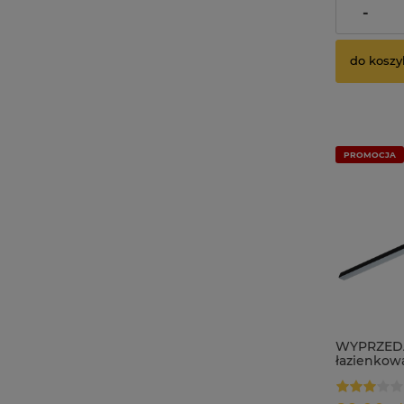
dostawy
-
do koszy
PROMOCJA
WYPRZED
łazienkow
12W regul
IP44 MONI