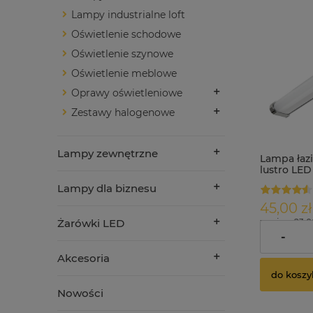
Lampy industrialne loft
Oświetlenie schodowe
Oświetlenie szynowe
Oświetlenie meblowe
Oprawy oświetleniowe
Zestawy halogenowe
Lampy zewnętrzne
Lampa łaz
lustro LED
wyłącznik
Lampy dla biznesu
ULKE
45,00 zł
Żarówki LED
zawiera 23.
dostawy
-
Akcesoria
do koszy
Nowości