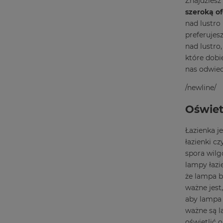
Znajdziesz
szeroką of
nad lustro
preferujes
nad lustro,
które dobi
nas odwie
/newline/
Oświet
Łazienka j
łazienki c
spora wilg
lampy łazi
że lampa b
ważne jest
aby lampa 
ważne są l
oświetlić o