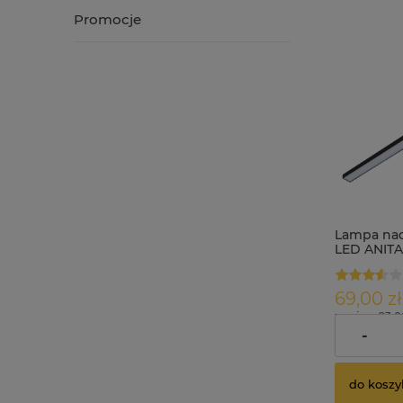
Promocje
Lampa nad
LED ANITA
50cm czar
69,00 zł
zawiera 23.
dostawy
-
do koszy