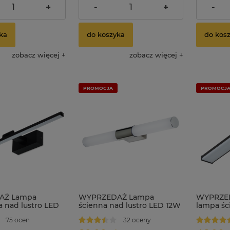
Cena reg
dostawy
+
-
+
-
Najniższa
ka
do koszyka
do kos
zobacz więcej
zobacz więcej
PROMOCJA
PROMOCJ
AŻ Lampa
WYPRZEDAŻ Lampa
WYPRZED
a nad lustro LED
ścienna nad lustro LED 12W
lampa śc
owana 60 cm
4000K NERO
LED 8W 
75 ocen
32 oceny
 czarna
B czarny