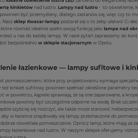
 tu
idealne oświetlenie lustra LED
zarówno do eleganckiej łazie
ertę kinkietów
nad lustro.
Lampy nad lustro
-
to oświetlenie, 
 powinien być przemyślany, dlatego zastanów się, więc czy to ma
z. Nasz
sklep Kwazar-lampy
postarał się o to żeby ułatwić Ci de
 które również idealnie spełni swoją funkcję jako
lampa nad obr
erzesz u nas do każdej lampy. W razie pytań zapraszamy do kon
dzić bezpośrednio
w sklepie stacjonarnym
w Opolu.
lenie łazienkowe — lampy sufitowe i kink
est pomieszczeniem, które przy projektowaniu wymaga specjalne
zy też kinkiet sufitowy powinien spełniać określone parametry te
oć w powietrzu, kąpiele sprawiają, że są one zaparowane, a krop
enkowe powinny być szczególnie odporne na wodę. Brak szczelno
ędzie szybciej się niszczyć, ale także może stanowić niebezpiecz
, aby w łazience znajdowały się lampy przeznaczone do pomieszcz
dobrze oświetlała pomieszczenie. Oprócz lamp, które mają za zad
ampy łazienkowe nad lustro. W naszym sklepie oferujemy różno
kolice lustra.