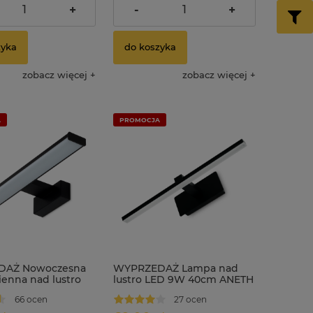
135,00 zł
149,00 zł
ularna:
Cena regularna:
+
-
+
129,00 zł
149,00 zł
 cena:
Najniższa cena:
zyka
do koszyka
zobacz więcej
zobacz więcej
A
PROMOCJA
AŻ Nowoczesna
WYPRZEDAŻ Lampa nad
ienna nad lustro
lustro LED 9W 40cm ANETH
40 cm IP44 DENIS
czarny
66 ocen
27 ocen