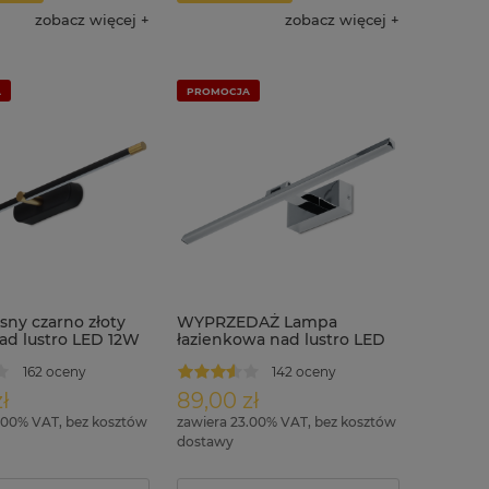
zobacz więcej
zobacz więcej
A
PROMOCJA
ny czarno złoty
WYPRZEDAŻ Lampa
nad lustro LED 12W
łazienkowa nad lustro LED
ONIA
12W regulowana 60 cm
162 oceny
142 oceny
IP44 MONI
ł
89,00 zł
.00% VAT, bez kosztów
zawiera 23.00% VAT, bez kosztów
dostawy