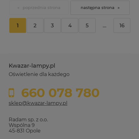
«
»
1
2
3
4
5
...
16
Kwazar-lampy.pl
Oświetlenie dla każdego
660 078 780
sklep@kwazar-lampy.pl
Radam sp. z o.o.
Wspólna 9
45-831 Opole