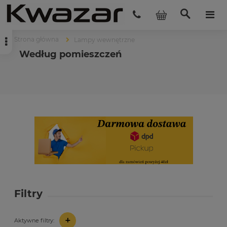
Strona główna
Lampy wewnętrzne
Według pomieszczeń
Filtry
+
Aktywne filtry: