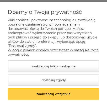
Zakupy
Dbamy o Twoją prywatność
Pliki cookies i pokrewne im technologie umożliwiają
Pomoc
poprawne działanie strony i pomagają nam
dostosować ofertę do Twoich potrzeb. Możesz
zaakceptować wykorzystanie przez nas wszystkich
tych plików i przejść do sklepu lub dostosować użycie
Dla Ciebie
plików do swoich preferencji, wybierając opcję
"Dostosuj zgody".
Więcej o plikach cookies przeczytasz w naszej Polityce
Informacje
prywatności.
zaakceptuj tylko niezbędne
dostosuj zgody
zaakceptuj wszystkie
© 2026 kwazar-lampy.pl. Wszelkie prawa zastrzeżone.
Styl graficzny ShopGadget.pl
Sklep internetowy