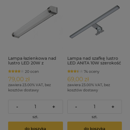
Lampa łazienkowa nad
Lampa nad szafkę lustro
lustro LED 20W z
LED ANITA 10W szerokość
wyłącznikiem IP44 ULKE
50cm chrom
20 ocen
74 oceny
79,00 zł
69,00 zł
zawiera 23.00% VAT, bez
zawiera 23.00% VAT, bez
kosztów dostawy
kosztów dostawy
-
+
-
+
szt.
szt.
do koszyka
do koszyka