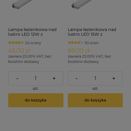
Lampa łazienkowa nad
Lampa łazienkowa nad
lustro LED 12W z
lustro LED 15W z
wyłącznikiem 45 cm IP44
wyłącznikiem 60 cm IP44
24 oceny
50 ocen
ULKE
ULKE
45,00 zł
69,00 zł
zawiera 23.00% VAT, bez
zawiera 23.00% VAT, bez
kosztów dostawy
kosztów dostawy
-
+
-
+
szt.
szt.
do koszyka
do koszyka