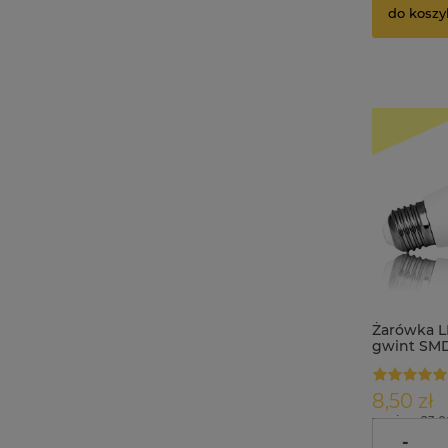
do koszy
Żarówka L
gwint SMD
ciepła
8,50 zł
zawiera 23.
dostawy
-