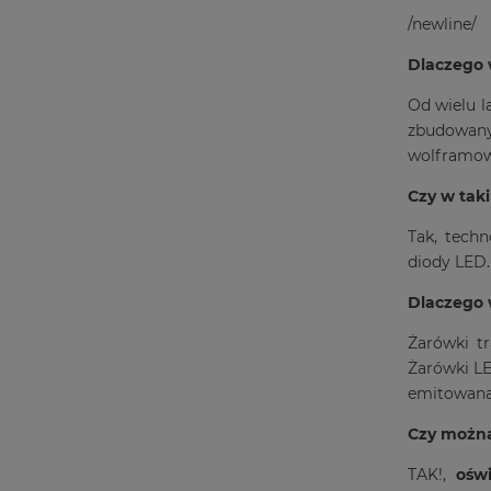
/newline/
Dlaczego 
Od wielu l
zbudowany
wolframow
Czy w taki
Tak, tech
diody LED.
Dlaczego 
Żarówki t
Żarówki LE
emitowana w
Czy można
TAK!,
ośw