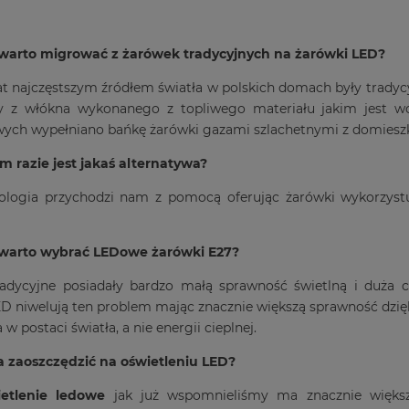
warto migrować z żarówek tradycyjnych na żarówki LED?
at najczęstszym źródłem światła w polskich domach były tradyc
 z włókna wykonanego z topliwego materiału jakim jest w
ych wypełniano bańkę żarówki gazami szlachetnymi z domieszk
m razie jest jakaś alternatywa?
nologia przychodzi nam z pomocą oferując żarówki wykorzystu
warto wybrać LEDowe żarówki E27?
radycyjne posiadały bardzo małą sprawność świetlną i duża c
D niwelują ten problem mając znacznie większą sprawność dzięki
 postaci światła, a nie energii cieplnej.
 zaoszczędzić na oświetleniu LED?
ietlenie ledowe
jak już wspomnieliśmy ma znacznie większ