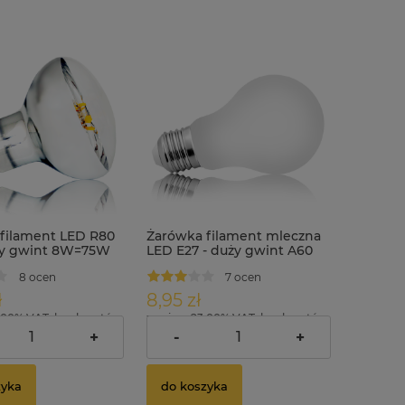
filament LED R80
Żarówka filament mleczna
ży gwint 8W=75W
LED E27 - duży gwint A60
ła ciepła
6W=60W biała ciepła
8 ocen
7 ocen
ł
8,95 zł
.00% VAT, bez kosztów
zawiera 23.00% VAT, bez kosztów
dostawy
+
-
+
zyka
do koszyka