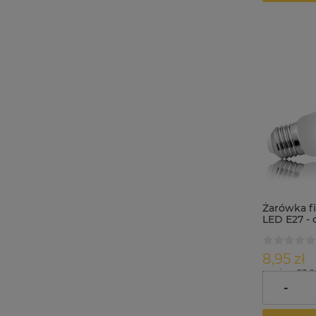
Żarówka f
LED E27 -
6W=60W bi
8,95 zł
zawiera 23.
dostawy
-