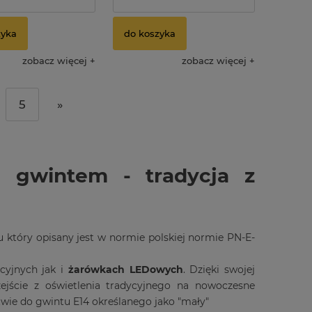
zyka
do koszyka
zobacz więcej
zobacz więcej
5
»
 gwintem - tradycja z
który opisany jest w normie polskiej normie PN-E-
cyjnych jak i
żarówkach LEDowych
. Dzięki swojej
ejście z oświetlenia tradycyjnego na nowoczesne
stwie do gwintu E14 określanego jako "mały"