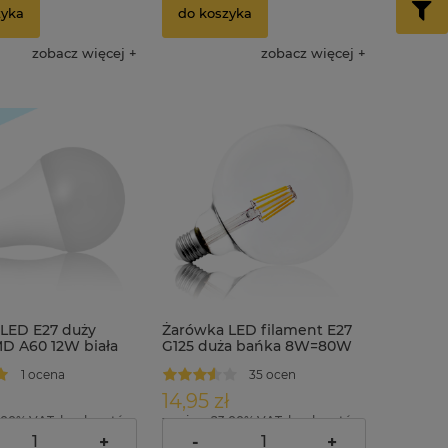
zyka
do koszyka
zobacz więcej
zobacz więcej
LED E27 duży
Żarówka LED filament E27
D A60 12W biała
G125 duża bańka 8W=80W
biała ciepła
1 ocena
35 ocen
14,95 zł
.00% VAT, bez kosztów
zawiera 23.00% VAT, bez kosztów
dostawy
+
-
+