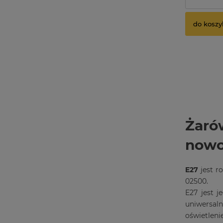
do koszy
Żaró
nowo
E27
jest r
02500.
E27 jest 
uniwersal
oświetleni