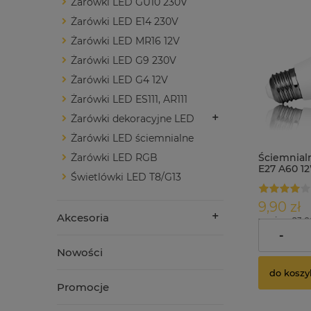
Żarówki LED GU10 230V
Żarówki LED E14 230V
Żarówki LED MR16 12V
Żarówki LED G9 230V
Żarówki LED G4 12V
Żarówki LED ES111, AR111
Żarówki dekoracyjne LED
Żarówki LED ściemnialne
Ściemnial
Żarówki LED RGB
E27 A60 1
Świetlówki LED T8/G13
biała ciepł
9,90 zł
Akcesoria
zawiera 23.
dostawy
-
Nowości
do koszy
Promocje