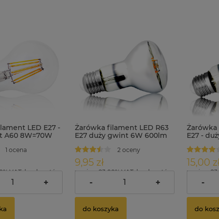
ilament LED E27 -
Żarówka filament LED R63
Żarówka 
nt A60 8W=70W
E27 duży gwint 6W 600lm
E27 - du
a neutralna
biała ciepła
800lm bia
1 ocena
2 oceny
9,95 zł
15,00 z
00% VAT, bez kosztów
zawiera 23.00% VAT, bez kosztów
zawiera 23
dostawy
dostawy
+
-
+
-
ka
do koszyka
do kos