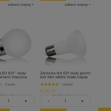
zobacz więcej
zobacz więcej
LED E27 - duży
Żarówka led E27 duży gwint
lament mleczna
6W R63 480lm biała ciepła
iała ciepła
5 ocen
1 ocena
6,50 zł
.00% VAT, bez kosztów
zawiera 23.00% VAT, bez kosztów
dostawy
+
-
+