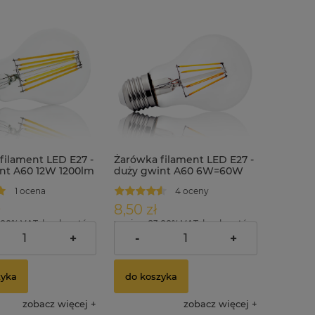
filament LED E27 -
Żarówka filament LED E27 -
nt A60 12W 1200lm
duży gwint A60 6W=60W
tralna
600lm biała neutralna
1 ocena
4 oceny
8,50 zł
.00% VAT, bez kosztów
zawiera 23.00% VAT, bez kosztów
dostawy
+
-
+
zyka
do koszyka
zobacz więcej
zobacz więcej