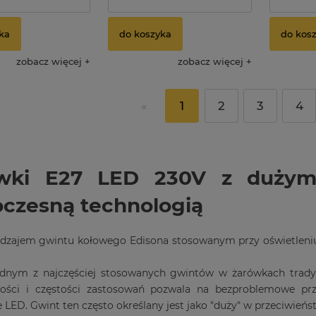
ka
do koszyka
do kos
zobacz więcej
zobacz więcej
«
1
2
3
4
wki E27 LED 230V z dużym
czesną technologią
odzajem gwintu kołowego Edisona stosowanym przy oświetleniu 
jednym z najczęściej stosowanych gwintów w żarówkach trady
ności i częstości zastosowań pozwala na bezproblemowe prz
e LED. Gwint ten często określany jest jako "duży" w przeciwień