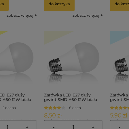
ka
do koszyka
do kos
zobacz więcej
zobacz więcej
ED E27 duży
Żarówka LED E27 duży
Żarówka 
 A60 12W biała
gwint SMD A60 12W biała
gwint SM
neutralna
zimna
1 ocena
8 ocen
8,50 zł
5,90 zł
00% VAT, bez kosztów
zawiera 23.00% VAT, bez kosztów
zawiera 23
dostawy
dostawy
+
-
+
-