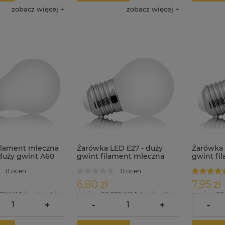
zobacz więcej
zobacz więcej
ilament mleczna
Żarówka LED E27 - duży
Żarówka 
 duży gwint A60
gwint filament mleczna
gwint fi
ała neutralna
400lm G45 4W biała
G45 4W b
0 ocen
0 ocen
neutralna
6,80 zł
7,95 zł
00% VAT, bez kosztów
zawiera 23.00% VAT, bez kosztów
zawiera 23
dostawy
dostawy
+
-
+
-