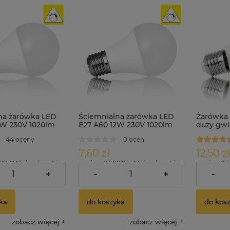
na żarówka LED
Ściemnialna żarówka LED
Żarówka 
2W 230V 1020lm
E27 A60 12W 230V 1020lm
duży gwi
a
biała neutralna
biała neu
44 oceny
0 ocen
7,60 zł
12,50 zł
00% VAT, bez kosztów
zawiera 23.00% VAT, bez kosztów
zawiera 23
dostawy
dostawy
+
-
+
-
ka
do koszyka
do kos
zobacz więcej
zobacz więcej