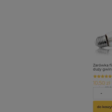
Żarówka f
duży gwi
800lm biał
10,50 zł
zawiera 23.
dostawy
-
do koszy