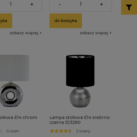
dostawy
+
-
+
zyka
do koszyka
zobacz więcej
zobacz więcej
ołowa E14 chrom
Lampa stołowa E14 srebrno
czarna ID3290
0 ocen
2 oceny