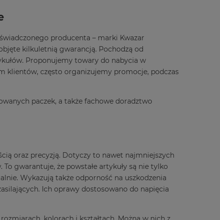
e
oświadczonego producenta – marki Kwazar
objęte kilkuletnią gwarancją. Pochodzą od
ykułów. Proponujemy towary do nabycia w
 klientów, często organizujemy promocje, podczas
owanych paczek, a także fachowe doradztwo
cią oraz precyzją. Dotyczy to nawet najmniejszych
To gwarantuje, że powstałe artykuły są nie tylko
zualnie. Wykazują także odporność na uszkodzenia
silających. Ich oprawy dostosowano do napięcia
ozmiarach, kolorach i kształtach. Można w nich z