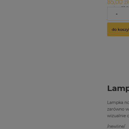
85,00 zł
zawiera 23.
dostawy
-
do koszy
Lampk
Lampka noc
zarówno w 
wizualnie 
/newline/