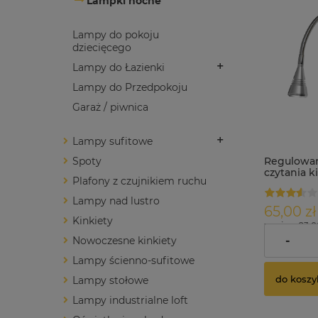
Lampki nocne
Lampy do pokoju
dziecięcego
Lampy do Łazienki
Lampy do Przedpokoju
Garaż / piwnica
Lampy sufitowe
Regulowa
Spoty
czytania k
Plafony z czujnikiem ruchu
4000K LO
Lampy nad lustro
65,00 zł
Kinkiety
zawiera 23.
dostawy
-
Nowoczesne kinkiety
Lampy ścienno-sufitowe
do koszy
Lampy stołowe
Lampy industrialne loft