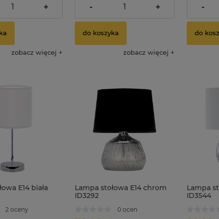
dostawy
dostawy
+
-
+
-
ka
do koszyka
do kos
zobacz więcej
zobacz więcej
owa E14 biała
Lampa stołowa E14 chrom
Lampa st
ID3292
ID3544
2 oceny
0 ocen