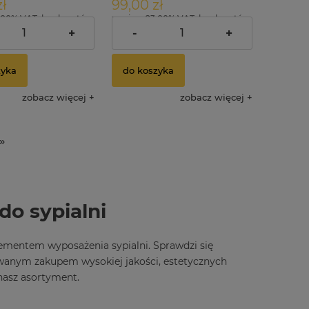
ł
99,00 zł
.00% VAT, bez kosztów
zawiera 23.00% VAT, bez kosztów
dostawy
+
-
+
zyka
do koszyka
zobacz więcej
zobacz więcej
»
do sypialni
ementem wyposażenia sypialni. Sprawdzi się
owanym zakupem wysokiej jakości, estetycznych
nasz asortyment.