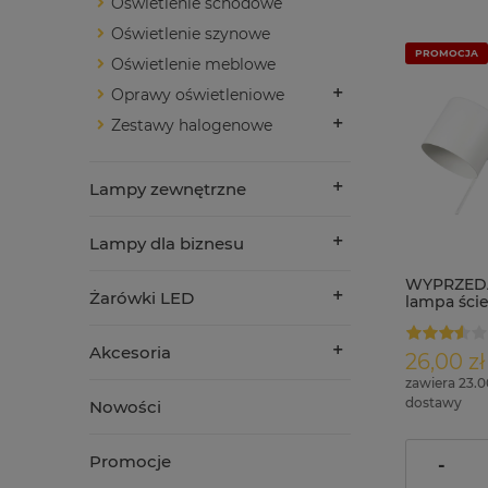
Oświetlenie schodowe
Oświetlenie szynowe
PROMOCJA
Oświetlenie meblowe
Oprawy oświetleniowe
Zestawy halogenowe
Lampy zewnętrzne
Lampy dla biznesu
WYPRZEDA
Żarówki LED
lampa ście
włączniki
biała
Akcesoria
26,00 zł
zawiera 23.
dostawy
Nowości
Cena regul
Promocje
-
Najniższa 