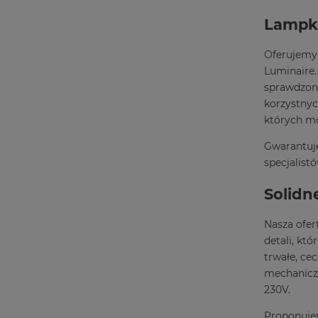
Lampki
Oferujemy
Luminaire.
sprawdzon
korzystnyc
których mo
Gwarantuje
specjalist
Solidn
Nasza ofer
detali, kt
trwałe, ce
mechaniczn
230V.
Proponujem