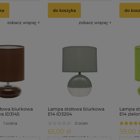
ka
do koszyka
do kos
zobacz więcej
zobacz więcej
łowa biurkowa
Lampa stołowa biurkowa
Lampa st
wa ID3145
E14 ID3204
E14 zielo
1 ocena
0 ocen
65,00 zł
59,00 z
00% VAT, bez kosztów
zawiera 23.00% VAT, bez kosztów
zawiera 23