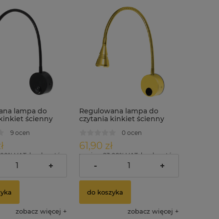
ana lampa do
Regulowana lampa do
kinkiet ścienny
czytania kinkiet ścienny
ORIS LED 3W
4000K LORIS LED 3W złoty
9 ocen
0 ocen
ł
61,90 zł
.00% VAT, bez kosztów
zawiera 23.00% VAT, bez kosztów
dostawy
+
-
+
zyka
do koszyka
zobacz więcej
zobacz więcej