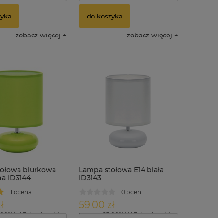
zyka
do koszyka
zobacz więcej
zobacz więcej
ołowa biurkowa
Lampa stołowa E14 biała
na ID3144
ID3143
1 ocena
0 ocen
ł
59,00 zł
.00% VAT, bez kosztów
zawiera 23.00% VAT, bez kosztów