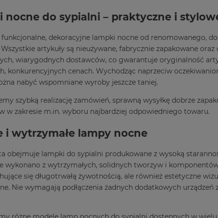
 nocne do sypialni – praktyczne i stylow
 funkcjonalne, dekoracyjne lampki nocne od renomowanego, d
 Wszystkie artykuły są nieużywane, fabrycznie zapakowane oraz 
ych, wiarygodnych dostawców, co gwarantuje oryginalność art
h, konkurencyjnych cenach. Wychodząc naprzeciw oczekiwaniom
żna nabyć wspomniane wyroby jeszcze taniej.
my szybką realizację zamówień, sprawną wysyłkę dobrze zapak
ów w zakresie m.in. wyboru najbardziej odpowiedniego towaru.
e i wytrzymałe lampy nocne
ta obejmuje lampki do sypialni produkowane z wysoką starannoś
óre wykonano z wytrzymałych, solidnych tworzyw i komponentów. 
chujące się długotrwałą żywotnością, ale również estetyczne wi
e. Nie wymagają podłączenia żadnych dodatkowych urządzeń za
y różne modele lamp nocnych do sypialni dostępnych w wielu r