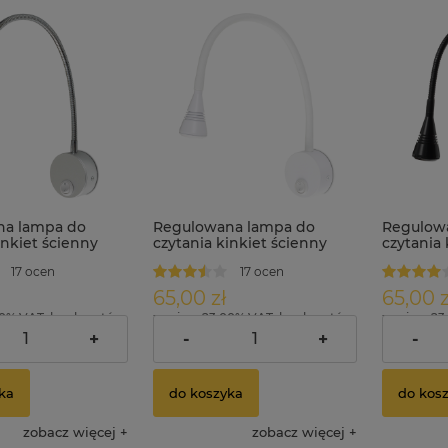
na lampa do
Regulowana lampa do
Regulow
inkiet ścienny
czytania kinkiet ścienny
czytania 
RIS LED 3W
4000K LORIS LED 3W biały
4000K L
17 ocen
17 ocen
czarny
65,00 zł
65,00 z
00% VAT, bez kosztów
zawiera 23.00% VAT, bez kosztów
zawiera 23
dostawy
dostawy
+
-
+
-
ka
do koszyka
do kos
zobacz więcej
zobacz więcej