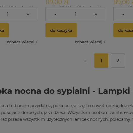
119,00 zł
89,00 z
00% VAT, bez kosztów
zawiera 23.00% VAT, bez kosztów
zawiera 23
dostawy
dostawy
+
-
+
-
ka
do koszyka
do kos
zobacz więcej
zobacz więcej
«
1
2
a nocna do sypialni - Lampki 
na to bardzo przydatne, polecane, a często nawet niezbędne el
pokojach dorosłych, jak i dzieci. Wszystkim osobom zainteres
oraz przede wszystkim użytecznych lampek nocnych, polecamy 