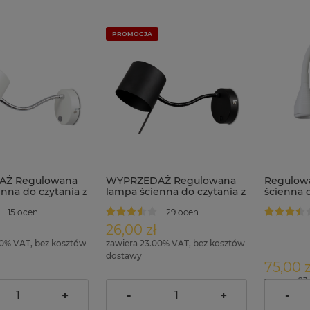
PROMOCJA
Ż Regulowana
WYPRZEDAŻ Regulowana
Regulow
nna do czytania z
lampa ścienna do czytania z
ścienna d
em 1xGU10 GARY
włącznikiem 1xGU10 GARY
włącznik
15 ocen
29 ocen
czarna
26,00 zł
00% VAT, bez kosztów
zawiera 23.00% VAT, bez kosztów
dostawy
75,00 z
zawiera 23
37,00 zł
37,00 zł
arna:
Cena regularna:
dostawy
+
-
+
-
37,00 zł
37,00 zł
cena:
Najniższa cena: