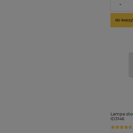
dostawy
-
do koszy
Lampa stoł
ID3146