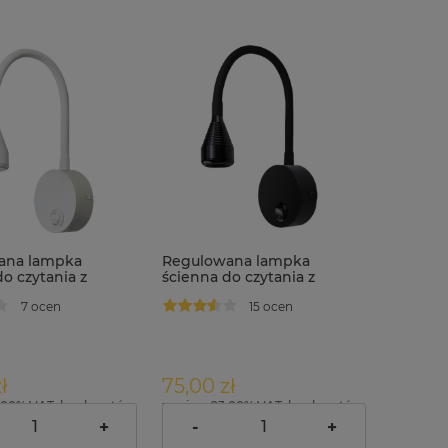
ana lampka
Regulowana lampka
o czytania z
ścienna do czytania z
iem ID3738
włącznikiem ID3739
7 ocen
15 ocen
ł
75,00 zł
.00% VAT, bez kosztów
zawiera 23.00% VAT, bez kosztów
dostawy
+
-
+