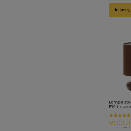
do koszy
Lampa sto
E14 brązo
59,00 zł
zawiera 23.