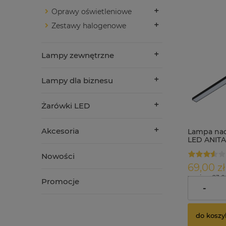
Oprawy oświetleniowe
Zestawy halogenowe
Lampy zewnętrzne
Lampy dla biznesu
Żarówki LED
Akcesoria
Lampa nad
LED ANITA
50cm czar
Nowości
69,00 zł
zawiera 23.
Promocje
dostawy
-
do koszy