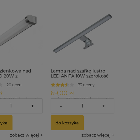
zienkowa nad
Lampa nad szafkę lustro
ED 20W z
LED ANITA 10W szerokość
kiem IP44 ULKE
50cm chrom
20 ocen
73 oceny
ł
69,00 zł
.00% VAT, bez kosztów
zawiera 23.00% VAT, bez kosztów
dostawy
+
-
+
zyka
do koszyka
zobacz więcej
zobacz więcej