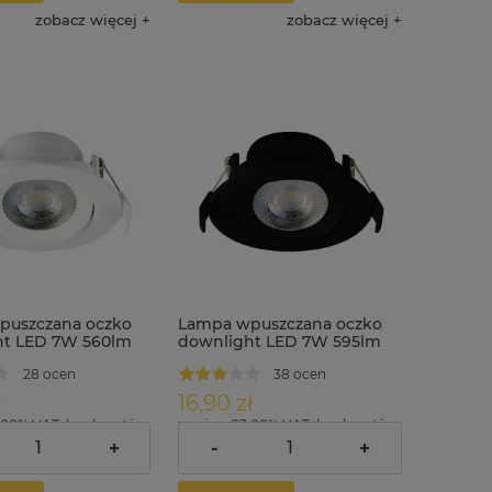
zobacz więcej
zobacz więcej
puszczana oczko
Lampa wpuszczana oczko
ht LED 7W 560lm
downlight LED 7W 595lm
 IP44 biała
CCT KARO IP44 czarna
28 ocen
38 ocen
16,90 zł
.00% VAT, bez kosztów
zawiera 23.00% VAT, bez kosztów
dostawy
+
-
+