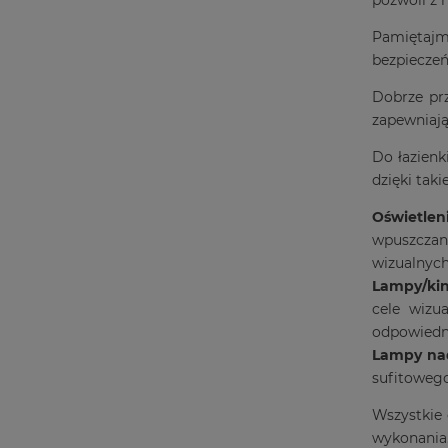
Pamiętaj
bezpieczeń
Dobrze prz
zapewniają
Do łazienki
dzięki tak
Oświetlen
wpuszczan
wizualnych 
Lampy/kin
cele wizu
odpowiedni
Lampy nad
sufitowego
Wszystkie 
wykonania