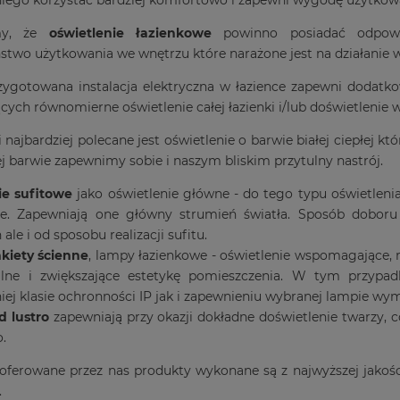
my, że
oświetlenie łazienkowe
powinno posiadać odpowie
stwo użytkowania we wnętrzu które narażone jest na działanie 
ygotowana instalacja elektryczna w łazience zapewni dodatkow
cych równomierne oświetlenie całej łazienki i/lub doświetleni
 najbardziej polecane jest oświetlenie o barwie białej ciepłej któ
iej barwie zapewnimy sobie i naszym bliskim przytulny nastrój.
ie sufitowe
jako oświetlenie główne - do tego typu oświetleni
e. Zapewniają one główny strumień światła. Sposób doboru ś
ale i od sposobu realizacji sufitu.
kiety ścienne
, lampy łazienkowe - oświetlenie wspomagające, 
alne i zwiększające estetykę pomieszczenia. W tym przyp
ej klasie ochronności IP jak i zapewnieniu wybranej lampie wy
 lustro
zapewniają przy okazji dokładne doświetlenie twarzy, 
.
oferowane przez nas produkty wykonane są z najwyższej jakośc
.