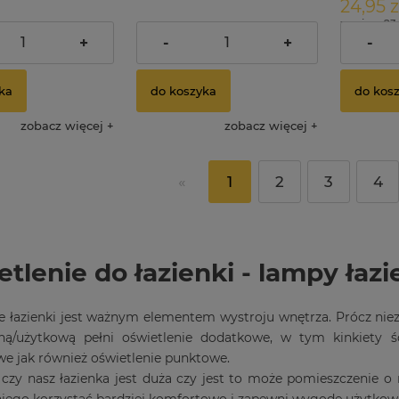
24,95 z
zawiera 23
135,00 zł
24,95 zł
arna:
Cena regularna:
dostawy
+
-
+
-
129,00 zł
24,95 zł
cena:
Najniższa cena:
ka
do koszyka
do kos
zobacz więcej
zobacz więcej
«
1
2
3
4
tlenie do łazienki - lampy ła
e łazienki jest ważnym elementem wystroju wnętrza. Prócz nie
lną/użytkową pełni oświetlenie dodatkowe, w tym kinkiety ś
e jak również oświetlenie punktowe.
czy nasz łazienka jest duża czy jest to może pomieszczenie o 
niego korzystać bardziej komfortowo i zapewni wygodę użytkow