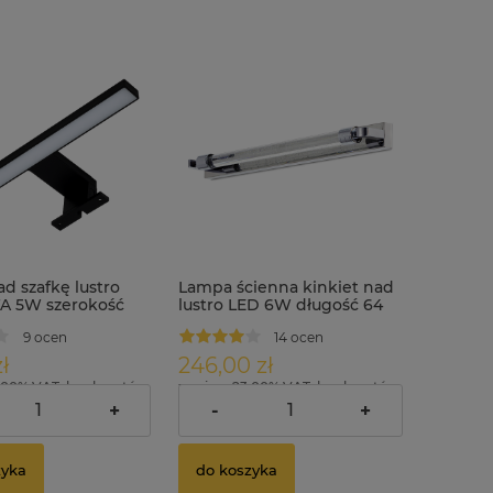
d szafkę lustro
Lampa ścienna kinkiet nad
A 5W szerokość
lustro LED 6W długość 64
rna
cm MIR-10
9 ocen
14 ocen
ł
246,00 zł
.00% VAT, bez kosztów
zawiera 23.00% VAT, bez kosztów
dostawy
+
-
+
zyka
do koszyka