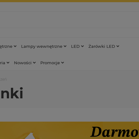
trzne
Lampy wewnętrzne
LED
Żarówki LED
ria
Nowości
Promocje
czeń
nki