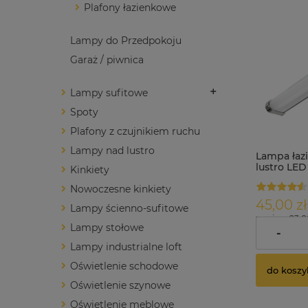
Plafony łazienkowe
Lampy do Przedpokoju
Garaż / piwnica
Lampy sufitowe
Spoty
Plafony z czujnikiem ruchu
Lampy nad lustro
Lampa łaz
lustro LED
Kinkiety
wyłącznik
ULKE
Nowoczesne kinkiety
45,00 zł
Lampy ścienno-sufitowe
zawiera 23.
Lampy stołowe
dostawy
-
Lampy industrialne loft
Oświetlenie schodowe
do koszy
Oświetlenie szynowe
Oświetlenie meblowe