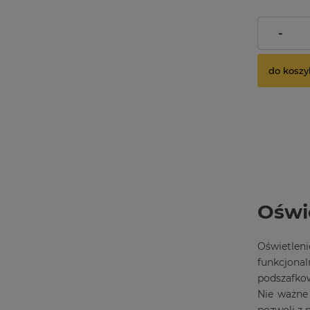
Cena regul
-
Najniższa 
do koszy
Oświe
Oświetleni
funkcjona
podszafkow
Nie ważne 
pozwoli z 