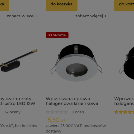
ka
do koszyka
do kos
zobacz więcej
zobacz więcej
PROMOCJA
y czarno złoty
Wpuszczana oprawa
Wpuszcz
d lustro LED 12W
halogenowa łazienkowa
halogen
NIA
IP44 RIK-5 chrom
IP44 RIK-
162 oceny
0 ocen
15,50 zł
00% VAT, bez kosztów
zawiera 23.00% VAT, bez kosztów
dostawy