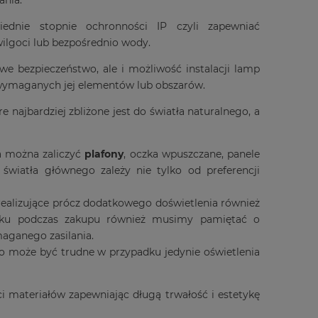
dnie stopnie ochronności IP czyli zapewniać
wilgoci lub bezpośrednio wody.
e bezpieczeństwo, ale i możliwość instalacji lamp
e wymaganych jej elementów lub obszarów.
re najbardziej zbliżone jest do światła naturalnego, a
a można zaliczyć
plafony
, oczka wpuszczane, panele
wiatła głównego zależy nie tylko od preferencji
realizujące prócz dodatkowego doświetlenia również
adku podczas zakupu również musimy pamiętać o
maganego zasilania.
co może być trudne w przypadku jedynie oświetlenia
i materiałów zapewniając długą trwałość i estetykę