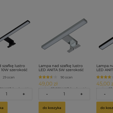
 szafkę lustro
Lampa nad szafkę lustro
Lampa na
 10W szerokość
LED ANITA 5W szerokość
LED ANIT
na
30cm
30cm cza
29 ocen
90 ocen
49,00 zł
45,00 z
00% VAT, bez kosztów
zawiera 23.00% VAT, bez kosztów
zawiera 23
dostawy
dostawy
+
-
+
-
ka
do koszyka
do kos