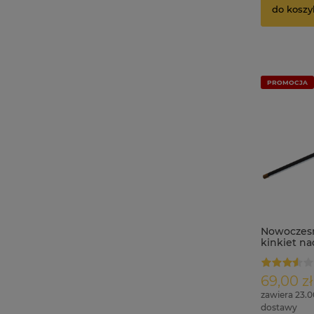
do koszy
PROMOCJA
Nowoczesn
kinkiet na
64 cm SO
69,00 zł
zawiera 23.
dostawy