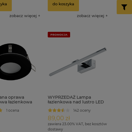
zyka
do koszyka
zobacz więcej
zobacz więcej
PROMOCJA
ana oprawa
WYPRZEDAŻ Lampa
owa łazienkowa
łazienkowa nad lustro LED
5 czarny
12W regulowana 60 cm
1 ocena
142 oceny
IP44 MONI
89,00 zł
zawiera 23.00% VAT, bez kosztów
dostawy