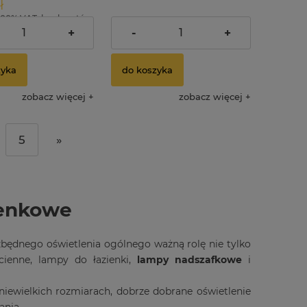
ł
.00% VAT, bez kosztów
149,00 zł
Cena regularna:
+
-
+
149,00 zł
Najniższa cena:
zyka
do koszyka
zobacz więcej
zobacz więcej
5
»
zienkowe
zbędnego oświetlenia ogólnego ważną rolę nie tylko
cienne, lampy do łazienki,
lampy nadszafkowe
i
niewielkich rozmiarach, dobrze dobrane oświetlenie
ania.