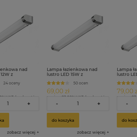
ienkowa nad
Lampa łazienkowa nad
Lampa ła
 12W z
lustro LED 15W z
lustro L
iem 45 cm IP44
wyłącznikiem 60 cm IP44
wyłączni
24 oceny
50 ocen
ULKE
69,00 zł
79,00 z
00% VAT, bez kosztów
zawiera 23.00% VAT, bez kosztów
zawiera 23
dostawy
dostawy
+
-
+
-
ka
do koszyka
do kos
zobacz więcej
zobacz więcej