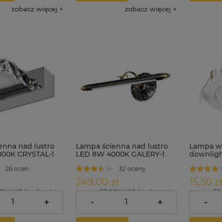
zobacz więcej
zobacz więcej
enna nad lustro
Lampa ścienna nad lustro
Lampa w
00K CRYSTAL-1
LED 8W 4000K GALERY-1
downlig
CCT KARO
26 ocen
32 oceny
249,00 zł
15,50 zł
00% VAT, bez kosztów
zawiera 23.00% VAT, bez kosztów
zawiera 23
dostawy
dostawy
+
-
+
-