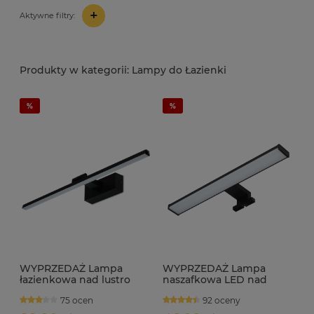
+
Aktywne filtry:
Lampy do Łazienki
WYPRZEDAŻ Lampa
WYPRZEDAŻ Lampa
łazienkowa nad lustro
naszafkowa LED nad
LED 12W regulowana 60
szafkę lustro IP44 DENIS
75 ocen
92 oceny
cm IP44 MONI czarna
A 8W czarna