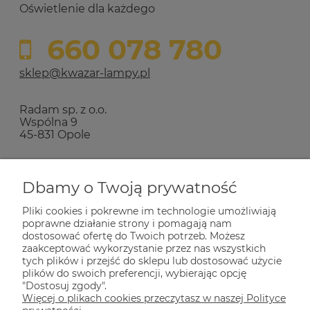
Oświetlenie dla każdego
660 078 780
sklep@kwazar-lampy.pl
Radam sp. z o.o.
Wspólna 9
45-831 Opole
Zakupy
Dbamy o Twoją prywatność
Pliki cookies i pokrewne im technologie umożliwiają
Pomoc
poprawne działanie strony i pomagają nam
dostosować ofertę do Twoich potrzeb. Możesz
zaakceptować wykorzystanie przez nas wszystkich
Dla Ciebie
tych plików i przejść do sklepu lub dostosować użycie
plików do swoich preferencji, wybierając opcję
"Dostosuj zgody".
Więcej o plikach cookies przeczytasz w naszej Polityce
Informacje