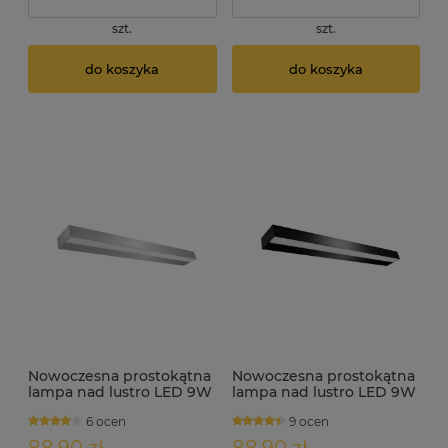
szt.
szt.
do koszyka
do koszyka
Nowoczesna prostokątna
Nowoczesna prostokątna
lampa nad lustro LED 9W
lampa nad lustro LED 9W
IP44 ID3966 srebrna
IP44 ID3967 czarna
6 ocen
9 ocen
88,90 zł
88,90 zł