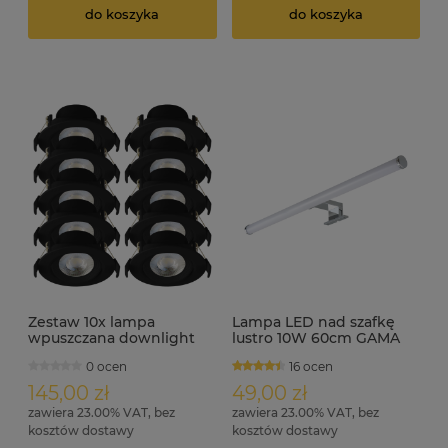
do koszyka
do koszyka
Zestaw 10x lampa
Lampa LED nad szafkę
wpuszczana downlight
lustro 10W 60cm GAMA
LED 7W 560lm średnica 9
0 ocen
16 ocen
cm KARO IP44 czarna
145,00 zł
49,00 zł
zawiera 23.00% VAT, bez
zawiera 23.00% VAT, bez
kosztów dostawy
kosztów dostawy