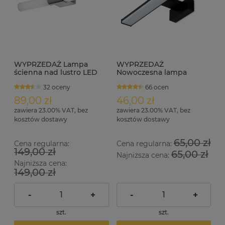
WYPRZEDAŻ Lampa
WYPRZEDAŻ
ścienna nad lustro LED
Nowoczesna lampa
12W 4000K NERO
ścienna nad lustro LED
32 oceny
66 ocen
8W 40 cm IP44 DENIS B
czarny
89,00 zł
46,00 zł
zawiera 23.00% VAT, bez
zawiera 23.00% VAT, bez
kosztów dostawy
kosztów dostawy
65,00 zł
Cena regularna:
Cena regularna:
149,00 zł
65,00 zł
Najniższa cena:
Najniższa cena:
149,00 zł
-
+
-
+
szt.
szt.