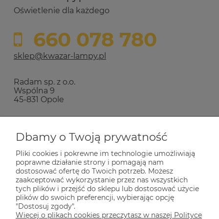
Oświetlenie dla każdego
660 078 780
sklep@kwazar-lampy.pl
Radam sp. z o.o.
Wspólna 9
45-831 Opole
Zakupy
Dbamy o Twoją prywatność
Pliki cookies i pokrewne im technologie umożliwiają
Pomoc
poprawne działanie strony i pomagają nam
dostosować ofertę do Twoich potrzeb. Możesz
zaakceptować wykorzystanie przez nas wszystkich
Dla Ciebie
tych plików i przejść do sklepu lub dostosować użycie
plików do swoich preferencji, wybierając opcję
"Dostosuj zgody".
Więcej o plikach cookies przeczytasz w naszej Polityce
Informacje