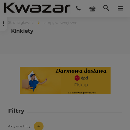
Strona główna
Lampy wewnętrzne
Kinkiety
Filtry
+
Aktywne filtry: