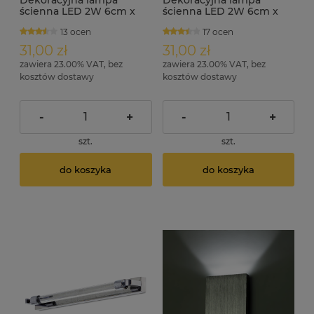
Dekoracyjna lampa
Dekoracyjna lampa
ścienna LED 2W 6cm x
ścienna LED 2W 6cm x
6cm 230V 4000K LEDia-11
6cm 230V 4000K LEDia-11
13 ocen
17 ocen
czarna
31,00 zł
31,00 zł
zawiera 23.00% VAT, bez
zawiera 23.00% VAT, bez
kosztów dostawy
kosztów dostawy
-
+
-
+
szt.
szt.
do koszyka
do koszyka