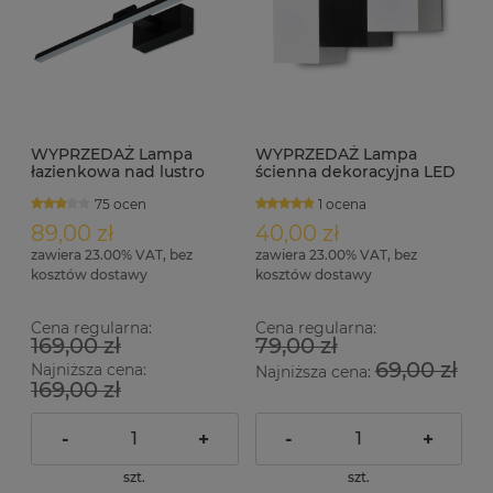
WYPRZEDAŻ Lampa
WYPRZEDAŻ Lampa
łazienkowa nad lustro
ścienna dekoracyjna LED
LED 12W regulowana 60
LEDia-17 2W 230V 4000K
75 ocen
1 ocena
cm IP44 MONI czarna
biało czarna
89,00 zł
40,00 zł
zawiera 23.00% VAT, bez
zawiera 23.00% VAT, bez
kosztów dostawy
kosztów dostawy
Cena regularna:
Cena regularna:
169,00 zł
79,00 zł
69,00 zł
Najniższa cena:
Najniższa cena:
169,00 zł
-
+
-
+
szt.
szt.