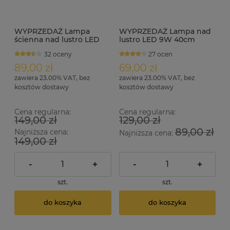
WYPRZEDAŻ Lampa
WYPRZEDAŻ Lampa nad
ścienna nad lustro LED
lustro LED 9W 40cm
12W 4000K NERO
ANETH czarny
32 oceny
27 ocen
89,00 zł
69,00 zł
zawiera 23.00% VAT, bez
zawiera 23.00% VAT, bez
kosztów dostawy
kosztów dostawy
Cena regularna:
Cena regularna:
149,00 zł
129,00 zł
89,00 zł
Najniższa cena:
Najniższa cena:
149,00 zł
-
+
-
+
szt.
szt.
do koszyka
do koszyka