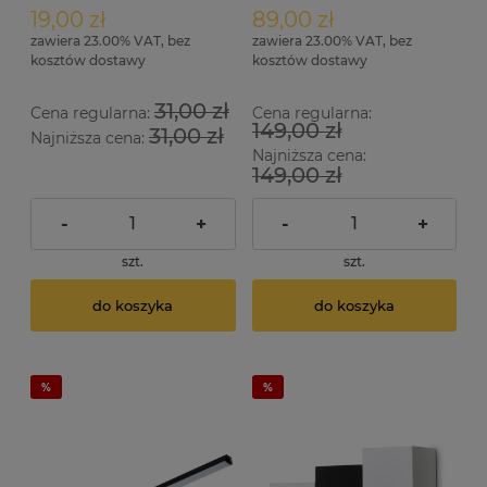
biała
19,00 zł
89,00 zł
zawiera 23.00% VAT, bez
zawiera 23.00% VAT, bez
kosztów dostawy
kosztów dostawy
31,00 zł
Cena regularna:
Cena regularna:
149,00 zł
31,00 zł
Najniższa cena:
Najniższa cena:
149,00 zł
-
+
-
+
szt.
szt.
do koszyka
do koszyka