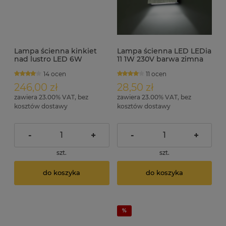
Lampa ścienna kinkiet
Lampa ścienna LED LEDia
nad lustro LED 6W
11 1W 230V barwa zimna
długość 64 cm MIR-10
14 ocen
11 ocen
246,00 zł
28,50 zł
zawiera 23.00% VAT, bez
zawiera 23.00% VAT, bez
kosztów dostawy
kosztów dostawy
-
+
-
+
szt.
szt.
do koszyka
do koszyka