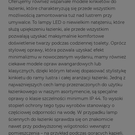
Oferujemy również wspaniałe modele kinkietów do
łazienki, które charakteryzują się przede wszystkim
możliwością zamontowania tuż nad lustrem przy
umywalce. To lampy LED o niewielkim natężeniu, które
służą upiększeniu łazienki, ale przede wszystkim
pozwalają uzyskać maksymalnie komfortowe
doświetlenie twarzy podczas codziennej toalety. Oprócz
stylowej oprawy, która pozwala uzyskać efekt
minimalizmu w nowoczesnym wydaniu, mamy również
ciekawe modele opraw awangardowych lub
klasycznych, dzięki którym łatwiej dopasować stylistykę
kinkietu do ramy lustra i całej aranżacji łazienki. Jedną z
najważniejszych cech lamp przeznaczonych do użytku
łazienkowego w naszym asortymencie, są specjalne
oprawy o klasie szczelności minimum IP 44. To wysoki
stopień ochrony tego typu wyrobów stanowiący o
częściowej odporności na wodę. W przypadku lamp
ściennych do łazienki sprawdza się on znakomicie
nawet przy podwyższonej wilgotności wewnątrz
pomieszczenia – na przykład podczas gorących kąpieli.