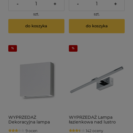
-
+
-
+
szt.
szt.
do koszyka
do koszyka
WYPRZEDAŻ
WYPRZEDAŻ Lampa
Dekoracyjna lampa
łazienkowa nad lustro
ścienna LED 2W 6cm x
LED 12W regulowana 60
9 ocen
142 oceny
6cm 230V 4000K LEDia-11
cm IP44 MONI