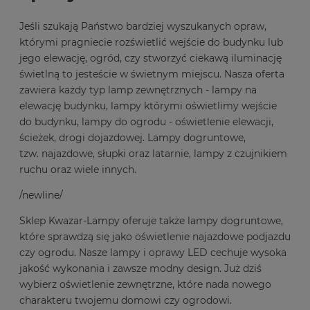
Jeśli szukają Państwo bardziej wyszukanych opraw,
którymi pragniecie rozświetlić wejście do budynku lub
jego elewację,
ogród
, czy stworzyć ciekawą iluminację
świetlną to jesteście w świetnym miejscu. Nasza oferta
zawiera każdy typ lamp zewnętrznych -
lampy na
elewację budynku
, lampy którymi oświetlimy
wejście
do budynku
, lampy do ogrodu -
oświetlenie elewacji
,
ścieżek,
drogi dojazdowej
.
Lampy dogruntowe
,
tzw.
najazdowe
, słupki oraz latarnie,
lampy z czujnikiem
ruchu
oraz wiele innych.
/newline/
Sklep Kwazar-Lampy oferuje także
lampy dogruntowe
,
które sprawdzą się jako oświetlenie najazdowe podjazdu
czy ogrodu. Nasze lampy i oprawy LED cechuje wysoka
jakość wykonania i zawsze modny design. Już dziś
wybierz oświetlenie zewnętrzne, które nada nowego
charakteru twojemu domowi czy ogrodowi.