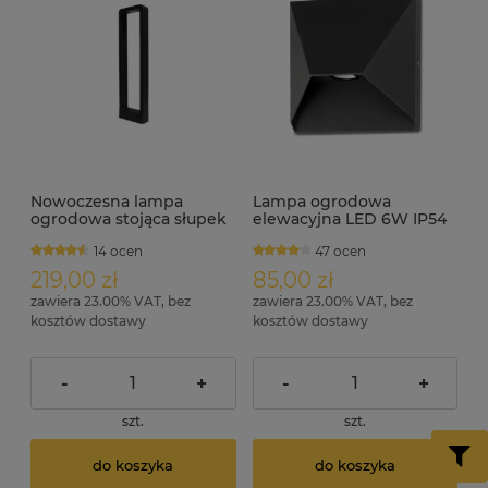
Nowoczesna lampa
Lampa ogrodowa
ogrodowa stojąca słupek
elewacyjna LED 6W IP54
60 cm 7W 3280
15cm x 15cm AVIS
14 ocen
47 ocen
219,00 zł
85,00 zł
zawiera 23.00% VAT, bez
zawiera 23.00% VAT, bez
kosztów dostawy
kosztów dostawy
-
+
-
+
szt.
szt.
do koszyka
do koszyka