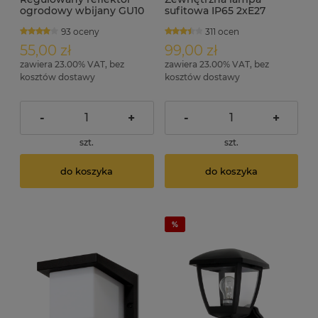
ogrodowy wbijany GU10
sufitowa IP65 2xE27
IP44 MILOS
średnica 30 cm LUPIN
93 oceny
311 ocen
55,00 zł
99,00 zł
zawiera 23.00% VAT, bez
zawiera 23.00% VAT, bez
kosztów dostawy
kosztów dostawy
-
+
-
+
szt.
szt.
do koszyka
do koszyka