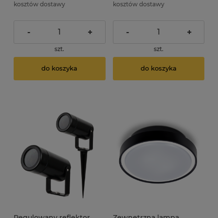
kosztów dostawy
kosztów dostawy
-
+
-
+
szt.
szt.
do koszyka
do koszyka
Regulowany reflektor
Zewnętrzna lampa