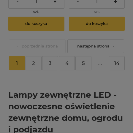
-
+
-
+
szt.
szt.
do koszyka
do koszyka
«
»
1
2
3
4
5
...
14
Lampy zewnętrzne LED -
nowoczesne oświetlenie
zewnętrzne domu, ogrodu
i podjazdu