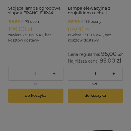
Stojąca lampa ogrodowa
Lampa elewacyjna z
słupek ERANO-E IP44
czujnikiem ruchu i
120cm
zmierzchu stal
79 ocen
133 oceny
nierdzewna IP44 MEGAN
S
109,00 zł
69,00 zł
zawiera 23.00% VAT, bez
zawiera 23.00% VAT, bez
kosztów dostawy
kosztów dostawy
95,00 zł
Cena regularna:
95,00 zł
Najniższa cena:
-
+
-
+
szt.
szt.
do koszyka
do koszyka