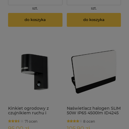
szt.
szt.
do koszyka
do koszyka
Kinkiet ogrodowy z
Naświetlacz halogen SLIM
czujnikiem ruchu i
50W IP65 4500lm ID4245
zmierzchu ALTES-S
71 ocen
8 ocen
95,00 zł
105,90 zł