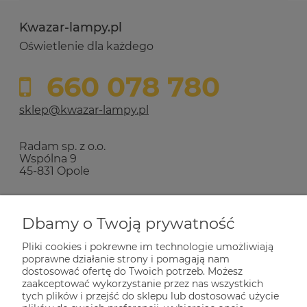
Kwazar-lampy.pl
Oświetlenie dla każdego
660 078 780
sklep@kwazar-lampy.pl
Radam sp. z o.o.
Wspólna 9
45-831 Opole
Zakupy
Dbamy o Twoją prywatność
Pliki cookies i pokrewne im technologie umożliwiają
Pomoc
poprawne działanie strony i pomagają nam
dostosować ofertę do Twoich potrzeb. Możesz
zaakceptować wykorzystanie przez nas wszystkich
Dla Ciebie
tych plików i przejść do sklepu lub dostosować użycie