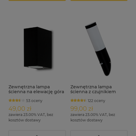
Zewnętrzna lampa
Zewnętrzna lampa
ścienna na elewację góra
ścienna z czujnikiem
dół IP44 MATEO-B
ruchu i zmierzchu IP44
53 oceny
122 oceny
MEFEZ-S czarny
49,00 zł
99,00 zł
zawiera 23.00% VAT, bez
zawiera 23.00% VAT, bez
kosztów dostawy
kosztów dostawy