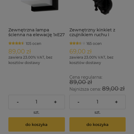
Zewnętrzna lampa
Zewnętrzny kinkiet z
ścienna na elewację 1xE27
czujnikiem ruchu i
IP54 FEMI
zmierzchu 1xE27 KREDO S
105 ocen
165 ocen
89,00 zł
69,00 zł
zawiera 23.00% VAT, bez
zawiera 23.00% VAT, bez
kosztów dostawy
kosztów dostawy
Cena regularna:
89,00 zł
89,00 zł
Najniższa cena:
-
+
-
+
szt.
szt.
do koszyka
do koszyka