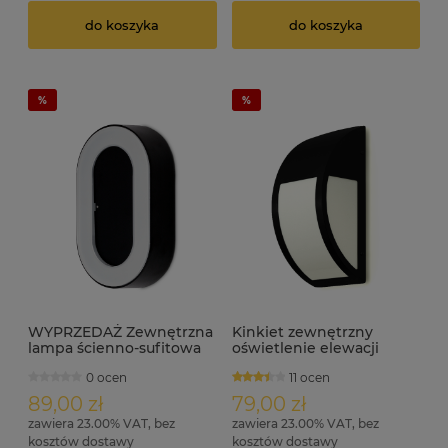
do koszyka
do koszyka
WYPRZEDAŻ Zewnętrzna
Kinkiet zewnętrzny
lampa ścienno-sufitowa
oświetlenie elewacji
IP54 LED 12W MORENO.B
HAGRID E27 IP44 czarny
0 ocen
11 ocen
czarny
89,00 zł
79,00 zł
zawiera 23.00% VAT, bez
zawiera 23.00% VAT, bez
kosztów dostawy
kosztów dostawy