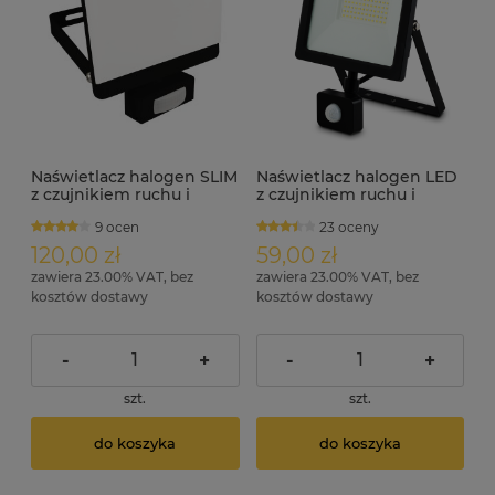
Naświetlacz halogen SLIM
Naświetlacz halogen LED
z czujnikiem ruchu i
z czujnikiem ruchu i
zmierzchu 30W 2700lm
zmierzchu 4000lm IP44
9 ocen
23 oceny
ID4247
FLODI-S 50W
120,00 zł
59,00 zł
zawiera 23.00% VAT, bez
zawiera 23.00% VAT, bez
kosztów dostawy
kosztów dostawy
-
+
-
+
szt.
szt.
do koszyka
do koszyka