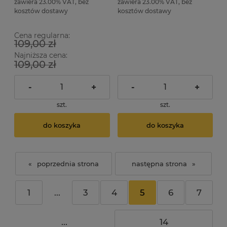
zawiera 23.00% VAT, bez
zawiera 23.00% VAT, bez
kosztów dostawy
kosztów dostawy
Cena regularna:
109,00 zł
Najniższa cena:
109,00 zł
-
+
-
+
szt.
szt.
do koszyka
do koszyka
«
»
1
...
3
4
5
6
7
...
14