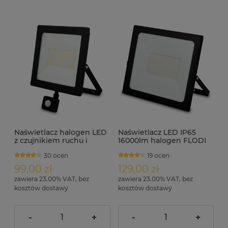
Naświetlacz halogen LED
Naświetlacz LED IP65
z czujnikiem ruchu i
16000lm halogen FLODI
zmierzchu 8000lm IP44
200W
30 ocen
19 ocen
FLODI-S 100W
99,00 zł
129,00 zł
zawiera 23.00% VAT, bez
zawiera 23.00% VAT, bez
kosztów dostawy
kosztów dostawy
-
+
-
+