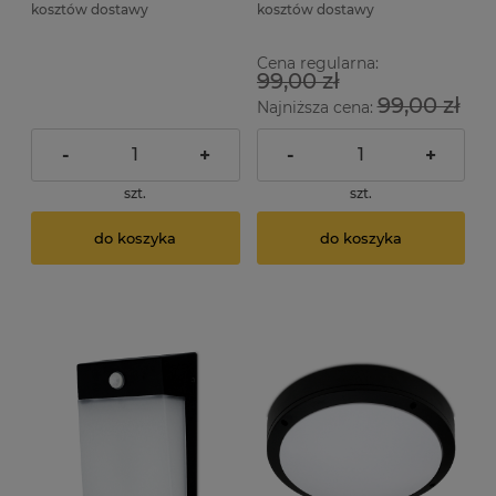
kosztów dostawy
kosztów dostawy
Cena regularna:
99,00 zł
99,00 zł
Najniższa cena:
-
+
-
+
szt.
szt.
do koszyka
do koszyka