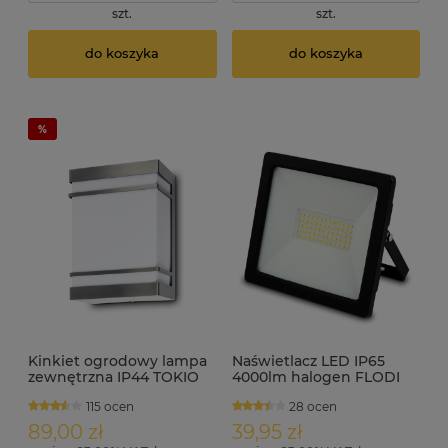
szt.
szt.
do koszyka
do koszyka
Kinkiet ogrodowy lampa
Naświetlacz LED IP65
zewnętrzna IP44 TOKIO
4000lm halogen FLODI
INOX
50W
115 ocen
28 ocen
89,00 zł
39,95 zł