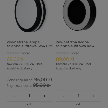
Zewnętrzna lampa
Zewnętrzna lampa
ścienno-sufitowa IP54 E27
ścienno-sufitowa IP54
2x18W BIGO czarny
LED 12W MORENO.A
0 ocen
0 ocen
czarny
69,00 zł
89,00 zł
zawiera 23.00% VAT, bez
zawiera 23.00% VAT, bez
kosztów dostawy
kosztów dostawy
95,00 zł
Cena regularna:
95,00 zł
Najniższa cena:
-
+
-
+
szt.
szt.