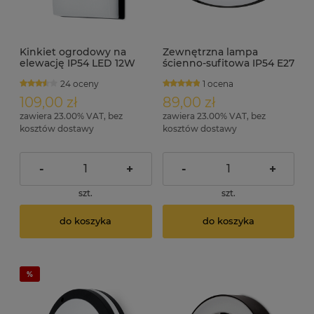
Kinkiet ogrodowy na
Zewnętrzna lampa
elewację IP54 LED 12W
ścienno-sufitowa IP54 E27
KORTEZ.S czarny
2x18W ALGO czarny
24 oceny
1 ocena
109,00 zł
89,00 zł
zawiera 23.00% VAT, bez
zawiera 23.00% VAT, bez
kosztów dostawy
kosztów dostawy
-
+
-
+
szt.
szt.
do koszyka
do koszyka