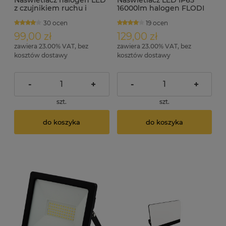
Naświetlacz halogen LED
Naświetlacz LED IP65
z czujnikiem ruchu i
16000lm halogen FLODI
zmierzchu 8000lm IP44
200W
30 ocen
19 ocen
FLODI-S 100W
99,00 zł
129,00 zł
zawiera 23.00% VAT, bez
zawiera 23.00% VAT, bez
kosztów dostawy
kosztów dostawy
-
+
-
+
szt.
szt.
do koszyka
do koszyka