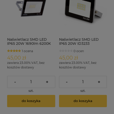
Naświetlacz SMD LED
Naświetlacz SMD LED
IP65 20W 1690lm 6200K
IP65 20W ID3233
ID3701
1 ocena
0 ocen
45,00 zł
45,00 zł
zawiera 23.00% VAT, bez
zawiera 23.00% VAT, bez
kosztów dostawy
kosztów dostawy
-
+
-
+
szt.
szt.
do koszyka
do koszyka