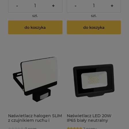
-
+
-
+
szt.
szt.
do koszyka
do koszyka
Naświetlacz halogen SLIM
Naświetlacz LED 20W
z czujnikiem ruchu i
IP65 biały neutralny
zmierzchu 50W 4500lm
1600lm
0 ocen
2 oceny