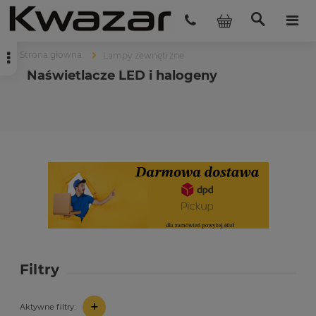
Strona główna
Lampy zewnętrzne
Naświetlacze LED i halogeny
Filtry
+
Aktywne filtry: