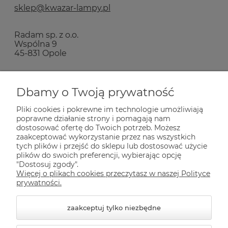
sklep@kwazar-lampy.pl
Radam sp. z o.o.
Wspólna 9
45-831 Opole
Zakupy
Dbamy o Twoją prywatność
Pliki cookies i pokrewne im technologie umożliwiają
Pomoc
poprawne działanie strony i pomagają nam
dostosować ofertę do Twoich potrzeb. Możesz
zaakceptować wykorzystanie przez nas wszystkich
tych plików i przejść do sklepu lub dostosować użycie
Dla Ciebie
plików do swoich preferencji, wybierając opcję
"Dostosuj zgody".
Więcej o plikach cookies przeczytasz w naszej Polityce
Informacje
prywatności.
zaakceptuj tylko niezbędne