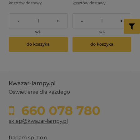
kosztów dostawy
kosztów dostawy
-
+
-
+
szt.
szt.
do koszyka
do koszyka
Kwazar-lampy.pl
Oświetlenie dla każdego
660 078 780
sklep@kwazar-lampy.pl
Radam sp. z o.o.