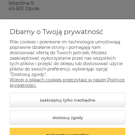
Wspólna 9
45-831 Opole
Zakupy
Dbamy o Twoją prywatność
Pliki cookies i pokrewne im technologie umożliwiają
Pomoc
poprawne działanie strony i pomagają nam
dostosować ofertę do Twoich potrzeb. Możesz
zaakceptować wykorzystanie przez nas wszystkich
Dla Ciebie
tych plików i przejść do sklepu lub dostosować użycie
plików do swoich preferencji, wybierając opcję
"Dostosuj zgody".
Więcej o plikach cookies przeczytasz w naszej Polityce
Informacje
prywatności.
zaakceptuj tylko niezbędne
dostosuj zgody
zaakceptuj wszystkie