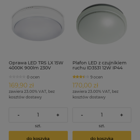
Oprawa LED TRS LX 15W
Plafon LED z czujnikiem
4000K 900lm 230V
ruchu ID3531 12W IP44
średnica 25 cm
średnica 26cm
0 ocen
9 ocen
169,90 zł
170,00 zł
zawiera 23.00% VAT, bez
zawiera 23.00% VAT, bez
kosztów dostawy
kosztów dostawy
-
+
-
+
szt.
szt.
do koszyka
do koszyka