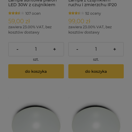
Lampa sufitowa plafon
Lampa z czujnikiem
LED 30W z czujnikiem
ruchu i zmierzchu IP20
ruchu i zmierzchu KROM
360 stopni E27 230V
107 ocen
92 oceny
S
MAGOR
59,00 zł
99,00 zł
zawiera 23.00% VAT, bez
zawiera 23.00% VAT, bez
kosztów dostawy
kosztów dostawy
-
+
-
+
szt.
szt.
do koszyka
do koszyka