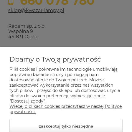
660 078 780
sklep@kwazar-lampy.pl
Radam sp. z o.o.
Wspólna 9
45-831 Opole
Zakupy
Dbamy o Twoją prywatność
Pliki cookies i pokrewne im technologie umożliwiają
Pomoc
poprawne działanie strony i pomagają nam
dostosować ofertę do Twoich potrzeb. Możesz
zaakceptować wykorzystanie przez nas wszystkich
Dla Ciebie
tych plików i przejść do sklepu lub dostosować użycie
plików do swoich preferencji, wybierając opcję
"Dostosuj zgody".
Więcej o plikach cookies przeczytasz w naszej Polityce
Informacje
prywatności.
zaakceptuj tylko niezbędne