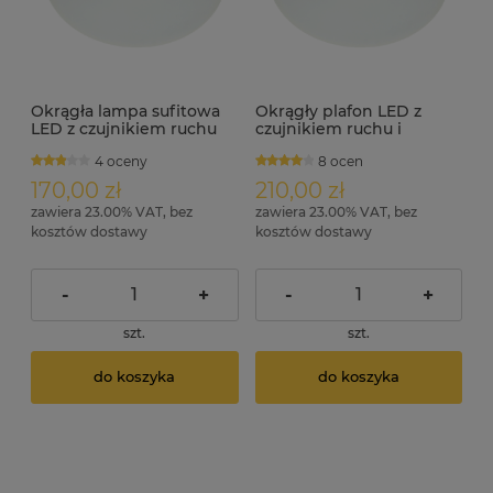
Okrągła lampa sufitowa
Okrągły plafon LED z
LED z czujnikiem ruchu
czujnikiem ruchu i
ID3529 12W IP44 średnica
zmierzchu ID3530 16W
4 oceny
8 ocen
26cm
IP44
170,00 zł
210,00 zł
zawiera 23.00% VAT, bez
zawiera 23.00% VAT, bez
kosztów dostawy
kosztów dostawy
-
+
-
+
szt.
szt.
do koszyka
do koszyka