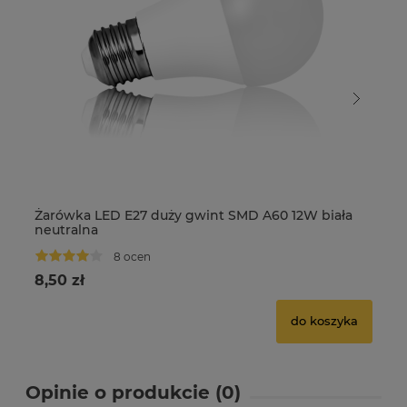
Żarówka LED E27 duży gwint SMD A60 12W biała
Ża
neutralna
zi
8 ocen
8,50 zł
5,
do koszyka
Opinie o produkcie (0)