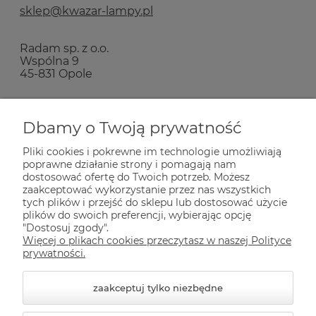
sklep@kwazar-lampy.pl
Radam sp. z o.o.
Wspólna 9
45-831 Opole
Zakupy
Dbamy o Twoją prywatność
Pliki cookies i pokrewne im technologie umożliwiają
Pomoc
poprawne działanie strony i pomagają nam
dostosować ofertę do Twoich potrzeb. Możesz
zaakceptować wykorzystanie przez nas wszystkich
Dla Ciebie
tych plików i przejść do sklepu lub dostosować użycie
plików do swoich preferencji, wybierając opcję
"Dostosuj zgody".
Więcej o plikach cookies przeczytasz w naszej Polityce
Informacje
prywatności.
zaakceptuj tylko niezbędne