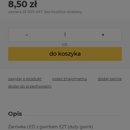
8,50 zł
zawiera 23.00% VAT, bez kosztów dostawy
-
+
szt.
do koszyka
zapytaj o produkt
poleć znajomemu
dodaj opinię
dodaj do przechowalni
Opis
Żarówka LED z gwintem E27 (duży gwint)