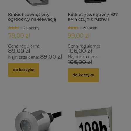
Kinkiet zewnętrzny
Kinkiet zewnętrzny E27
ogrodowy na elewację
IP44 czujnik ruchu i
IP44 E27 HAGRID satyna
zmierzchu BATO-S
23 oceny
60 ocen
79,00 zł
99,00 zł
Cena regularna:
Cena regularna:
89,00 zł
106,00 zł
89,00 zł
Najniższa cena:
Najniższa cena:
106,00 zł
do koszyka
do koszyka