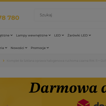
78 780
trzne
Lampy wewnętrzne
LED
Żarówki LED
ria
Nowości
Promocje
Komplet 6x Szklana oprawa halogenowa ruchoma czarna RIK-11 + G