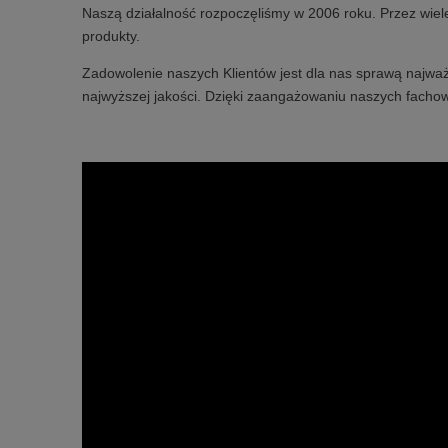
Naszą działalność rozpoczęliśmy w 2006 roku. Przez wiel
produkty.
Zadowolenie naszych Klientów jest dla nas sprawą najważ
najwyższej jakości. Dzięki zaangażowaniu naszych fachow