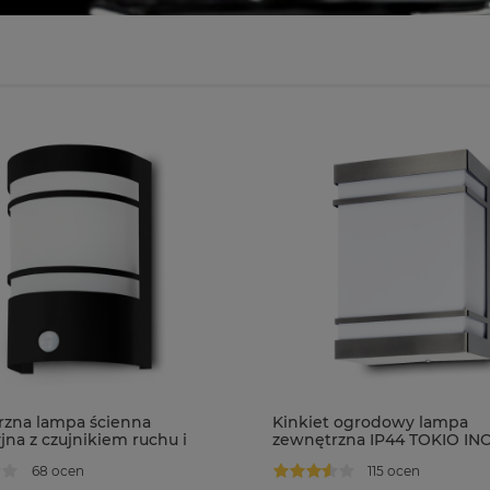
zna lampa ścienna
Kinkiet ogrodowy lampa
jna z czujnikiem ruchu i
zewnętrzna IP44 TOKIO IN
hu IP44 MEGAN-S czarna
68 ocen
115 ocen