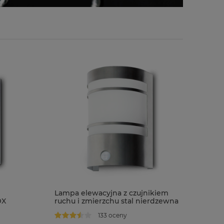
Lampa elewacyjna z czujnikiem
OX
ruchu i zmierzchu stal nierdzewna
IP44 MEGAN S
133 oceny