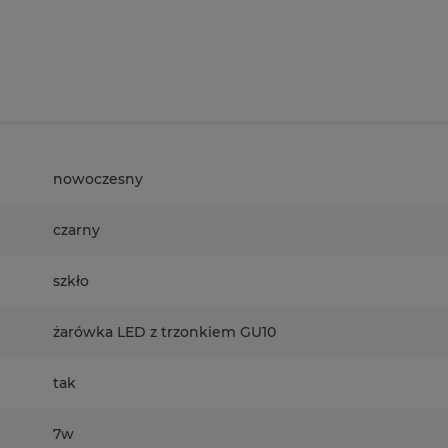
nowoczesny
czarny
szkło
żarówka LED z trzonkiem GU10
tak
7w