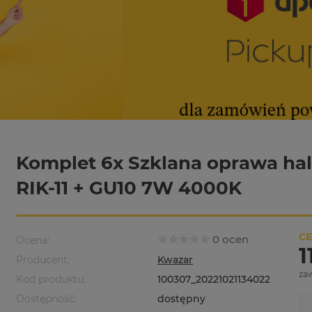
Komplet 6x Szklana oprawa h
RIK-11 + GU10 7W 4000K
CE
0 ocen
Ocena:
1
Producent:
Kwazar
za
Kod produktu:
100307_20221021134022
Dostępność:
dostępny