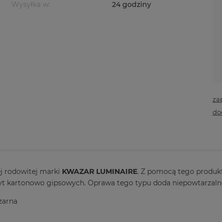
Wysyłka w:
24 godziny
za
do
j rodowitej marki
KWAZAR LUMINAIRE
. Z pomocą tego produk
płyt kartonowo gipsowych. Oprawa tego typu doda niepowtarzal
arna