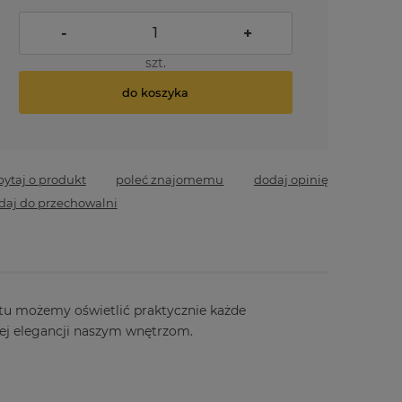
-
+
szt.
do koszyka
pytaj o produkt
poleć znajomemu
dodaj opinię
daj do przechowalni
tu możemy oświetlić praktycznie każde
nej elegancji naszym wnętrzom.