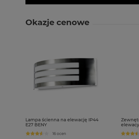
Okazje cenowe
Lampa ścienna na elewację IP44
Zewnętr
E27 BENY
elewacy
zmierzc
16 ocen