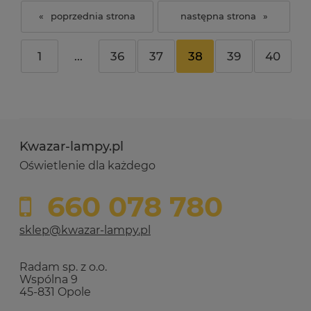
«
»
1
...
36
37
38
39
40
Kwazar-lampy.pl
Oświetlenie dla każdego
660 078 780
sklep@kwazar-lampy.pl
Radam sp. z o.o.
Wspólna 9
45-831 Opole