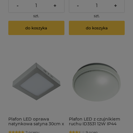
-
+
-
+
szt.
szt.
do koszyka
do koszyka
Plafon LED oprawa
Plafon LED z czujnikiem
natynkowa satyna 30cm x
ruchu ID3531 12W IP44
30cm 24W kwadrat
średnica 26cm
2 oceny
9 ocen