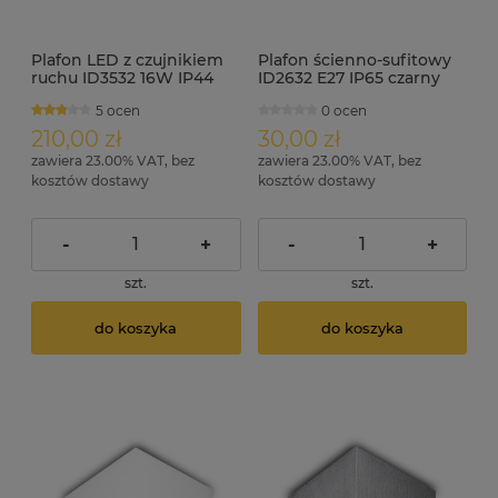
Plafon LED z czujnikiem
Plafon ścienno-sufitowy
ruchu ID3532 16W IP44
ID2632 E27 IP65 czarny
średnica 32.5cm
5 ocen
0 ocen
210,00 zł
30,00 zł
zawiera 23.00% VAT, bez
zawiera 23.00% VAT, bez
kosztów dostawy
kosztów dostawy
-
+
-
+
szt.
szt.
do koszyka
do koszyka