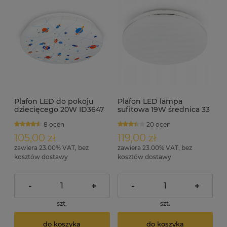
Plafon LED do pokoju
Plafon LED lampa
dziecięcego 20W ID3647
sufitowa 19W średnica 33
cm ID3592
8 ocen
20 ocen
105,00 zł
119,00 zł
zawiera 23.00% VAT, bez
zawiera 23.00% VAT, bez
kosztów dostawy
kosztów dostawy
-
+
-
+
szt.
szt.
do koszyka
do koszyka