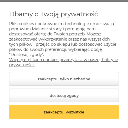
Zakupy
Dbamy o Twoją prywatność
Pliki cookies i pokrewne im technologie umożliwiają
Pomoc
poprawne działanie strony i pomagają nam
dostosować ofertę do Twoich potrzeb. Możesz
zaakceptować wykorzystanie przez nas wszystkich
tych plików i przejść do sklepu lub dostosować użycie
Dla Ciebie
plików do swoich preferencji, wybierając opcję
"Dostosuj zgody".
Więcej o plikach cookies przeczytasz w naszej Polityce
Informacje
prywatności.
zaakceptuj tylko niezbędne
dostosuj zgody
zaakceptuj wszystkie
© 2026 kwazar-lampy.pl. Wszelkie prawa zastrzeżone.
Styl graficzny ShopGadget.pl
Sklep internetowy