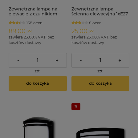
Zewnętrzna lampa na
Zewnętrzna lampa
elewację z czujnikiem
ścienna elewacyjna 1xE27
ruchu i zmierzchu IP44
IP44 MASIMO
138 ocen
8 ocen
E27 AREK-S satyna
89,00 zł
25,00 zł
zawiera 23.00% VAT, bez
zawiera 23.00% VAT, bez
kosztów dostawy
kosztów dostawy
-
+
-
+
szt.
szt.
do koszyka
do koszyka