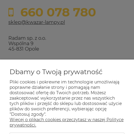
660 078 780
sklep@kwazar-lampy.pl
Radam sp. z o.o.
Wspólna 9
45-831 Opole
Zakupy
Dbamy o Twoją prywatność
Pliki cookies i pokrewne im technologie umożliwiają
Pomoc
poprawne działanie strony i pomagają nam
dostosować ofertę do Twoich potrzeb. Możesz
zaakceptować wykorzystanie przez nas wszystkich
Dla Ciebie
tych plików i przejść do sklepu lub dostosować użycie
plików do swoich preferencji, wybierając opcję
"Dostosuj zgody".
Więcej o plikach cookies przeczytasz w naszej Polityce
Informacje
prywatności.