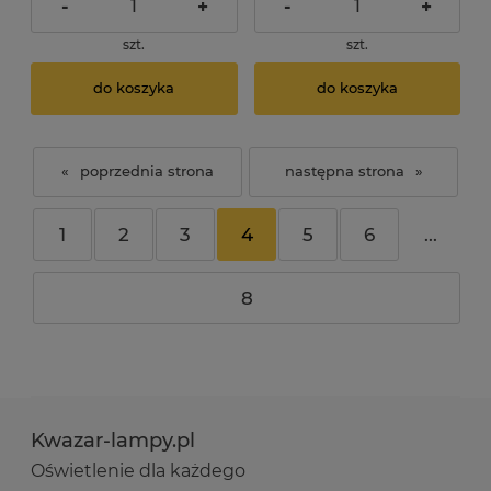
-
+
-
+
szt.
szt.
do koszyka
do koszyka
«
»
1
2
3
4
5
6
...
8
Kwazar-lampy.pl
Oświetlenie dla każdego