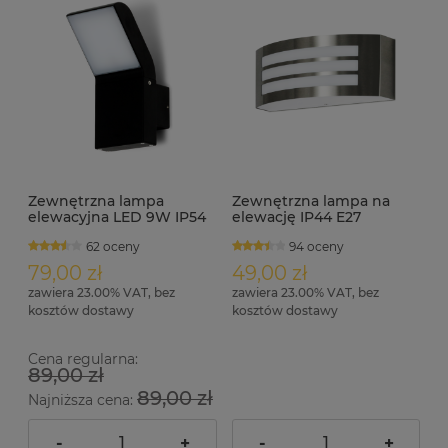
Zewnętrzna lampa
Zewnętrzna lampa na
elewacyjna LED 9W IP54
elewację IP44 E27
FRODO
TRENTO satyna nikiel
62 oceny
94 oceny
79,00 zł
49,00 zł
zawiera 23.00% VAT, bez
zawiera 23.00% VAT, bez
kosztów dostawy
kosztów dostawy
Cena regularna:
89,00 zł
89,00 zł
Najniższa cena:
-
+
-
+