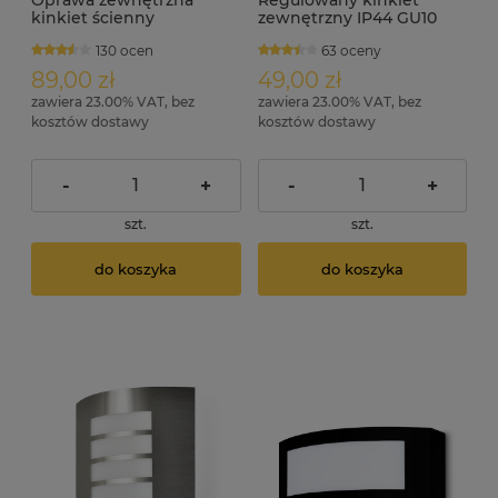
Oprawa zewnętrzna
Regulowany kinkiet
kinkiet ścienny
zewnętrzny IP44 GU10
elewacyjny IP44 ARES
LILI
130 ocen
63 oceny
89,00 zł
49,00 zł
zawiera 23.00% VAT, bez
zawiera 23.00% VAT, bez
kosztów dostawy
kosztów dostawy
-
+
-
+
szt.
szt.
do koszyka
do koszyka