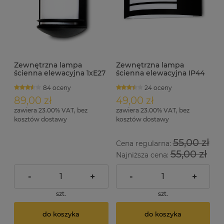
Zewnętrzna lampa
Zewnętrzna lampa
ścienna elewacyjna 1xE27
ścienna elewacyjna IP44
KORI
BENY
84 oceny
24 oceny
89,00 zł
49,00 zł
zawiera 23.00% VAT, bez
zawiera 23.00% VAT, bez
kosztów dostawy
kosztów dostawy
55,00 zł
Cena regularna:
55,00 zł
Najniższa cena:
-
+
-
+
szt.
szt.
do koszyka
do koszyka