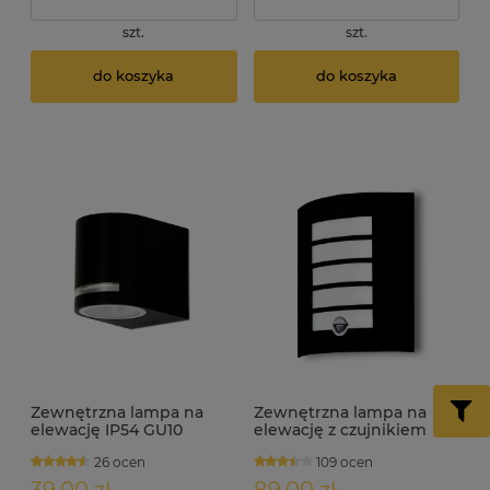
szt.
szt.
do koszyka
do koszyka
Zewnętrzna lampa na
Zewnętrzna lampa na
elewację IP54 GU10
elewację z czujnikiem
ALTES-A
ruchu i zmierzchu IP44
26 ocen
109 ocen
E27 AREK-S czarna