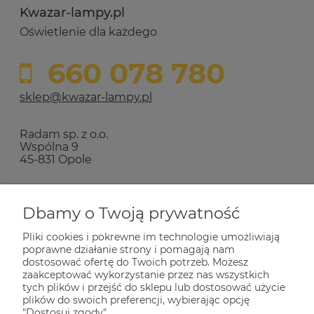
Kwazar-lampy.pl
Oświetlenie dla każdego
660 078 780
sklep@kwazar-lampy.pl
Radam sp. z o.o.
Wspólna 9
45-831 Opole
Zakupy
Dbamy o Twoją prywatność
Pliki cookies i pokrewne im technologie umożliwiają
Pomoc
poprawne działanie strony i pomagają nam
dostosować ofertę do Twoich potrzeb. Możesz
zaakceptować wykorzystanie przez nas wszystkich
tych plików i przejść do sklepu lub dostosować użycie
Dla Ciebie
plików do swoich preferencji, wybierając opcję
"Dostosuj zgody".