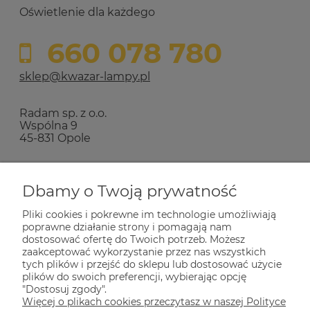
Oświetlenie dla każdego
660 078 780
sklep@kwazar-lampy.pl
Radam sp. z o.o.
Wspólna 9
45-831 Opole
Zakupy
Dbamy o Twoją prywatność
Pliki cookies i pokrewne im technologie umożliwiają
Pomoc
poprawne działanie strony i pomagają nam
dostosować ofertę do Twoich potrzeb. Możesz
zaakceptować wykorzystanie przez nas wszystkich
Dla Ciebie
tych plików i przejść do sklepu lub dostosować użycie
plików do swoich preferencji, wybierając opcję
"Dostosuj zgody".
Więcej o plikach cookies przeczytasz w naszej Polityce
Informacje