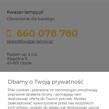
Kwazar-lampy.pl
Oświetlenie dla każdego
660 078 780
sklep@kwazar-lampy.pl
Radam sp. z o.o.
Wspólna 9
45-831 Opole
Zakupy
Dbamy o Twoją prywatność
Pliki cookies i pokrewne im technologie umożliwiają
Pomoc
poprawne działanie strony i pomagają nam
dostosować ofertę do Twoich potrzeb. Możesz
zaakceptować wykorzystanie przez nas wszystkich
tych plików i przejść do sklepu lub dostosować użycie
Dla Ciebie