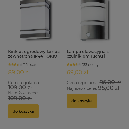
Kinkiet ogrodowy lampa
Lampa elewacyjna z
zewnętrzna IP44 TOKIO
czujnikiem ruchu i
INOX
zmierzchu stal
115 ocen
133 oceny
nierdzewna IP44 MEGAN
S
89,00 zł
69,00 zł
95,00 zł
Cena regularna:
Cena regularna:
109,00 zł
95,00 zł
Najniższa cena:
Najniższa cena:
109,00 zł
do koszyka
do koszyka