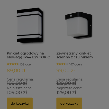
Kinkiet ogrodowy na
Zewnętrzny kinkiet
elewację IP44 E27 TOKIO
ścienny z czujnikiem
czarny
ruchu i zmierzchu IP54
108 ocen
147 ocen
SNAPE-S
89,00 zł
99,00 zł
Cena regularna:
Cena regularna:
109,00 zł
129,00 zł
Najniższa cena:
Najniższa cena:
109,00 zł
129,00 zł
do koszyka
do koszyka