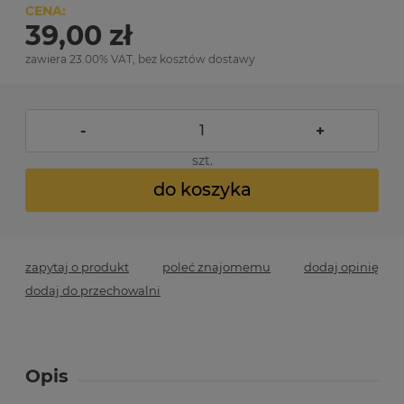
CENA:
39,00 zł
zawiera 23.00% VAT, bez kosztów dostawy
-
+
szt.
do koszyka
zapytaj o produkt
poleć znajomemu
dodaj opinię
dodaj do przechowalni
Opis