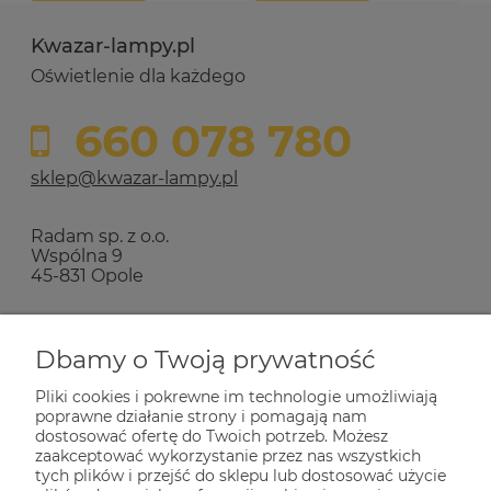
Kwazar-lampy.pl
Oświetlenie dla każdego
660 078 780
sklep@kwazar-lampy.pl
Radam sp. z o.o.
Wspólna 9
45-831 Opole
Zakupy
Dbamy o Twoją prywatność
Pliki cookies i pokrewne im technologie umożliwiają
Pomoc
poprawne działanie strony i pomagają nam
dostosować ofertę do Twoich potrzeb. Możesz
zaakceptować wykorzystanie przez nas wszystkich
tych plików i przejść do sklepu lub dostosować użycie
Dla Ciebie