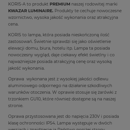
KORIS-A
to produkt
PREMIUM
naszej rodowitej marki
KWAZAR LUMINAIRE.
Produkty te cechuje nowoczesne
wzornictwo, wysoka jakość wykonania oraz atrakcyjna
cena.
KORIS to lampa, która posiada nieskończoną ilość
zastosowań. Świetnie sprawdzi się jako oświetlenie
elewacji domu, biura, hotelu itp. Lampa ta posiada
nowoczesny wygląd, daje ciekawy efekt świetlny i co
najważniejsze posiada atrakcyjną cenę oraz wysoką
jakość wykonania.
Oprawa wykonana jest z wysokiej jakości odlewu
aluminiowego odpornego na działanie szkodliwych
warunków otoczenia. W oprawie stosuje się żarówki z
trzonkiem GU10, które również dostępne są na naszej
stronie.
Oprawa przystosowana jest do napięcia 230V i posiada
klasę ochronności IP54. Lampa występuje w dwóch
wersjach i znajdziecie ją Państwo poniżej strony.