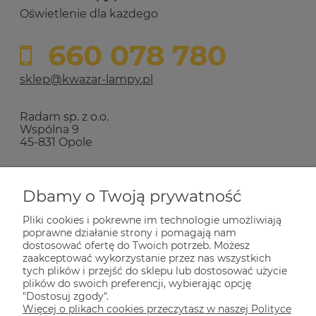
Oświetlenie dla każdego
660 078 780
sklep@kwazar-lampy.pl
Radam sp. z o.o.
Wspólna 9
45-831 Opole
Zakupy
Dbamy o Twoją prywatność
Pliki cookies i pokrewne im technologie umożliwiają
Pomoc
poprawne działanie strony i pomagają nam
dostosować ofertę do Twoich potrzeb. Możesz
zaakceptować wykorzystanie przez nas wszystkich
tych plików i przejść do sklepu lub dostosować użycie
Dla Ciebie
plików do swoich preferencji, wybierając opcję
"Dostosuj zgody".
Więcej o plikach cookies przeczytasz w naszej Polityce
Informacje