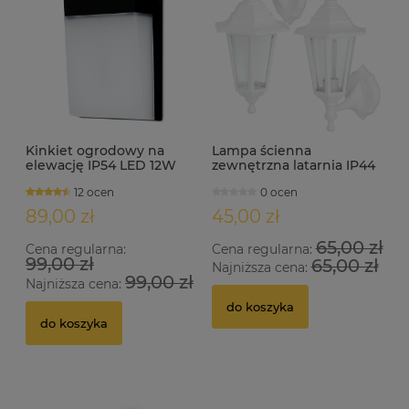
Kinkiet ogrodowy na
Lampa ścienna
elewację IP54 LED 12W
zewnętrzna latarnia IP44
KORTEZ czarny
E27 ERANO-A biała
12 ocen
0 ocen
89,00 zł
45,00 zł
65,00 zł
Cena regularna:
Cena regularna:
99,00 zł
65,00 zł
Najniższa cena:
99,00 zł
Najniższa cena:
do koszyka
do koszyka