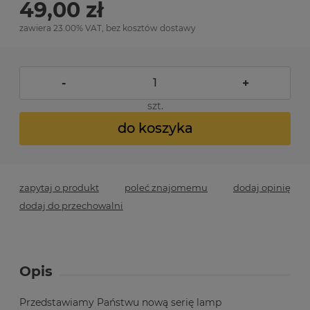
49,00 zł
zawiera 23.00% VAT, bez kosztów dostawy
-
+
szt.
do koszyka
zapytaj o produkt
poleć znajomemu
dodaj opinię
dodaj do przechowalni
Opis
Przedstawiamy Państwu nową serię lamp