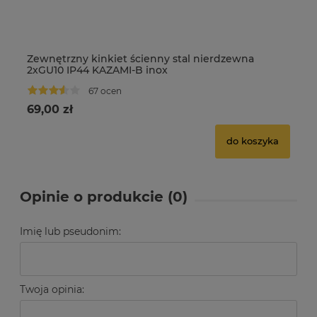
Zewnętrzny kinkiet ścienny stal nierdzewna
Ze
2xGU10 IP44 KAZAMI-B inox
cz
67 ocen
69,00 zł
79
do koszyka
Opinie o produkcie (0)
Imię lub pseudonim:
Twoja opinia: