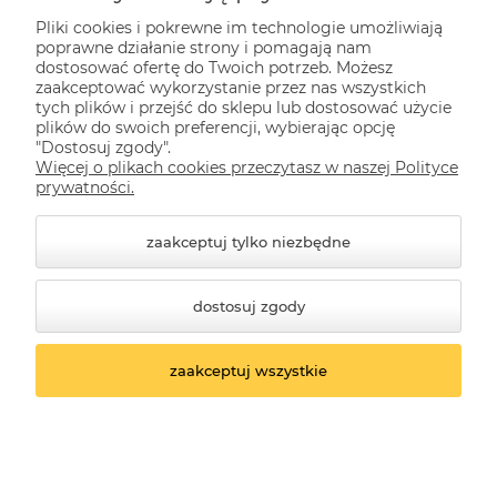
Pliki cookies i pokrewne im technologie umożliwiają
Pomoc
poprawne działanie strony i pomagają nam
dostosować ofertę do Twoich potrzeb. Możesz
zaakceptować wykorzystanie przez nas wszystkich
Dla Ciebie
tych plików i przejść do sklepu lub dostosować użycie
plików do swoich preferencji, wybierając opcję
"Dostosuj zgody".
Więcej o plikach cookies przeczytasz w naszej Polityce
Informacje
prywatności.
zaakceptuj tylko niezbędne
dostosuj zgody
zaakceptuj wszystkie
© 2026 kwazar-lampy.pl. Wszelkie prawa zastrzeżone.
Styl graficzny ShopGadget.pl
Sklep internetowy
Shoper.pl