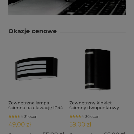
Okazje cenowe
Zewnętrzna lampa
Zewnętrzny kinkiet
ścienna na elewację IP44
ścienny dwupunktowy
E27 TRENTO czarna
IP54 GU10 ALTES-B
31 ocen
36 ocen
49,00 zł
59,00 zł