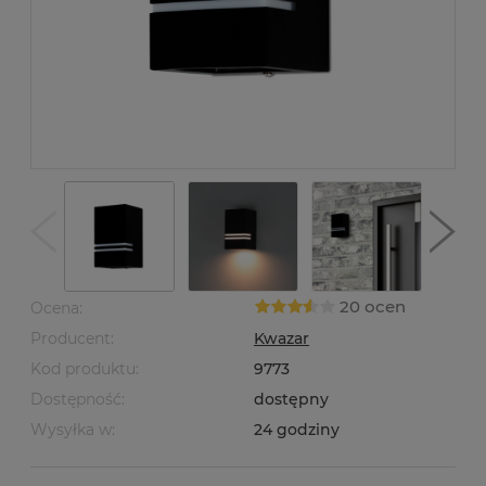
20 ocen
Ocena:
Producent:
Kwazar
Kod produktu:
9773
Dostępność:
dostępny
Wysyłka w:
24 godziny