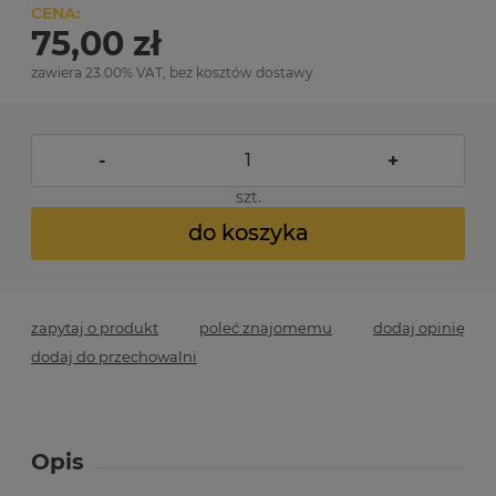
CENA:
75,00 zł
zawiera 23.00% VAT, bez kosztów dostawy
-
+
szt.
do koszyka
zapytaj o produkt
poleć znajomemu
dodaj opinię
dodaj do przechowalni
Opis