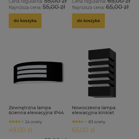
55,00 zł
65,00 zł
Cena regularna:
Cena regularna:
55,00 zł
65,00 zł
Najniższa cena:
Najniższa cena:
do koszyka
do koszyka
Zewnętrzna lampa
Nowoczesna lampa
ścienna elewacyjna IP44
elewacyjna kinkiet
BENY
zewnętrzny 1xE27 WUKO
24 oceny
83 oceny
49,00 zł
65,00 zł