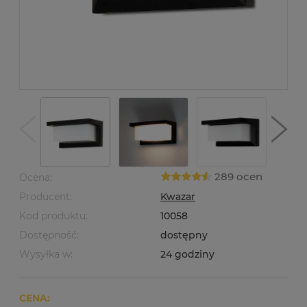
289 ocen
Ocena:
Producent:
Kwazar
Kod produktu:
10058
Dostępność:
dostępny
Wysyłka w:
24 godziny
CENA: