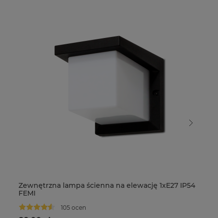
Zewnętrzna lampa ścienna na elewację 1xE27 IP54
Ze
FEMI
FE
105 ocen