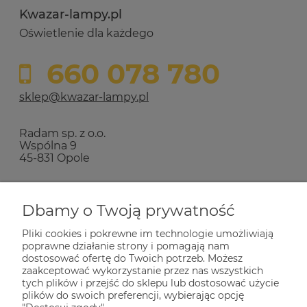
Kwazar-lampy.pl
Oświetlenie dla każdego
660 078 780
sklep@kwazar-lampy.pl
Radam sp. z o.o.
Wspólna 9
45-831 Opole
Zakupy
Dbamy o Twoją prywatność
Pliki cookies i pokrewne im technologie umożliwiają
Pomoc
poprawne działanie strony i pomagają nam
dostosować ofertę do Twoich potrzeb. Możesz
zaakceptować wykorzystanie przez nas wszystkich
Dla Ciebie
tych plików i przejść do sklepu lub dostosować użycie
plików do swoich preferencji, wybierając opcję