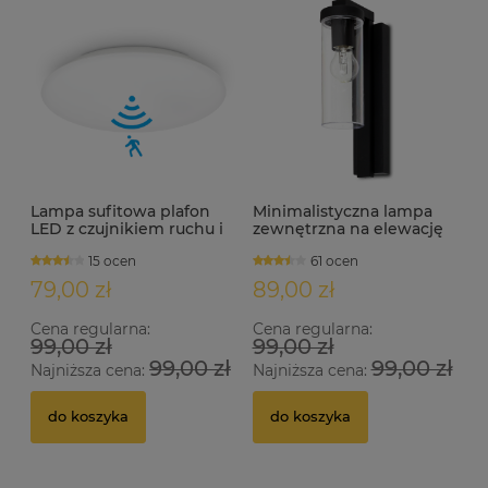
Lampa sufitowa plafon
Minimalistyczna lampa
LED z czujnikiem ruchu i
zewnętrzna na elewację
zmierzchu IP44 MARY-S
1xE27 IP44 MODI
15 ocen
61 ocen
28W
79,00 zł
89,00 zł
Cena regularna:
Cena regularna:
99,00 zł
99,00 zł
99,00 zł
99,00 zł
Najniższa cena:
Najniższa cena:
do koszyka
do koszyka