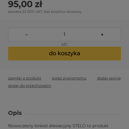
95,00 zł
zawiera 23.00% VAT, bez kosztów dostawy
-
+
szt.
do koszyka
zapytaj o produkt
poleć znajomemu
dodaj opinię
dodaj do przechowalni
Opis
Nowoczesny kinkiet elewacyjny STELO to produkt