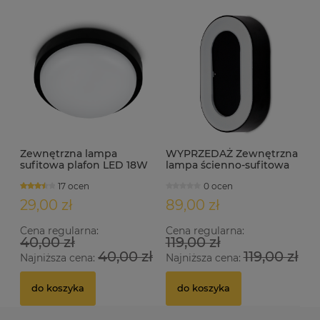
Zewnętrzna lampa
WYPRZEDAŻ Zewnętrzna
sufitowa plafon LED 18W
lampa ścienno-sufitowa
IP54 MONZA
IP54 LED 12W MORENO.B
17 ocen
0 ocen
czarny
29,00 zł
89,00 zł
Cena regularna:
Cena regularna:
40,00 zł
119,00 zł
40,00 zł
119,00 zł
Najniższa cena:
Najniższa cena:
do koszyka
do koszyka