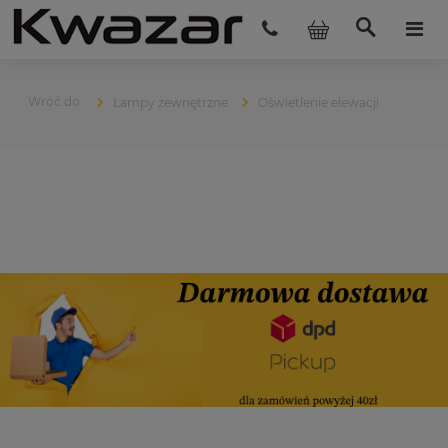
Lampy zewnętrzne
Oświetlenie elewacji