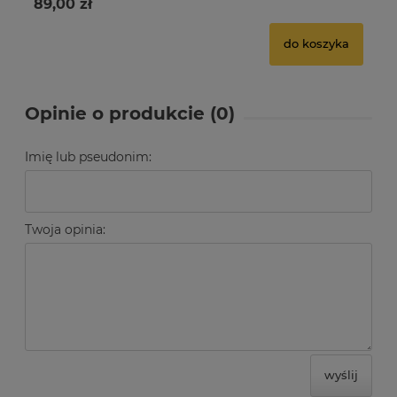
89,00 zł
12
do koszyka
Opinie o produkcie (0)
Imię lub pseudonim:
Twoja opinia:
wyślij