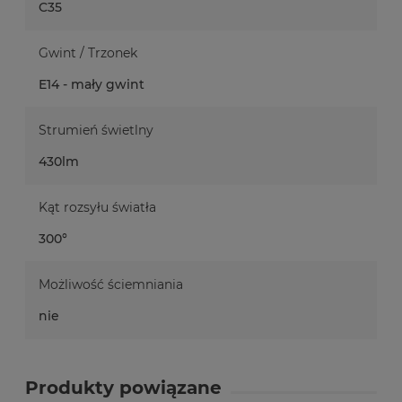
C35
Gwint / Trzonek
E14 - mały gwint
Strumień świetlny
430lm
Kąt rozsyłu światła
300°
Możliwość ściemniania
nie
Produkty powiązane