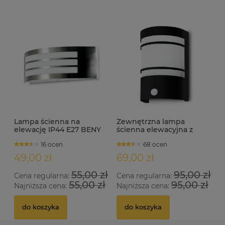
Lampa ścienna na
Zewnętrzna lampa
elewację IP44 E27 BENY
ścienna elewacyjna z
czujnikiem ruchu i
16 ocen
68 ocen
zmierzchu IP44 MEGAN-S
czarna
49,00 zł
69,00 zł
55,00 zł
95,00 zł
Cena regularna:
Cena regularna:
55,00 zł
95,00 zł
Najniższa cena:
Najniższa cena:
do koszyka
do koszyka