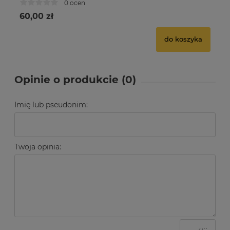
0 ocen
60,00 zł
85
do koszyka
Opinie o produkcie (0)
Imię lub pseudonim:
Twoja opinia: