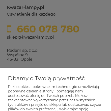
Kwazar-lampy.pl
Oświetlenie dla każdego
660 078 780
sklep@kwazar-lampy.pl
Radam sp. z o.o.
Wspólna 9
45-831 Opole
Zakupy
Dbamy o Twoją prywatność
Pliki cookies i pokrewne im technologie umożliwiają
Pomoc
poprawne działanie strony i pomagają nam
dostosować ofertę do Twoich potrzeb. Możesz
zaakceptować wykorzystanie przez nas wszystkich
Dla Ciebie
tych plików i przejść do sklepu lub dostosować użycie
plików do swoich preferencji, wybierając opcję