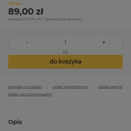
CENA:
89,00 zł
zawiera 23.00% VAT, bez kosztów dostawy
-
+
szt.
do koszyka
zapytaj o produkt
poleć znajomemu
dodaj opinię
dodaj do przechowalni
Opis