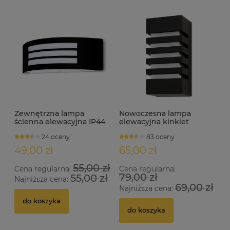
Zewnętrzna lampa
Nowoczesna lampa
ścienna elewacyjna IP44
elewacyjna kinkiet
BENY
zewnętrzny 1xE27 WUKO
24 oceny
83 oceny
49,00 zł
65,00 zł
55,00 zł
Cena regularna:
Cena regularna:
79,00 zł
55,00 zł
Najniższa cena:
69,00 zł
Najniższa cena:
do koszyka
do koszyka