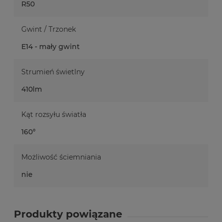
R50
Gwint / Trzonek
E14 - mały gwint
Strumień świetlny
410lm
Kąt rozsyłu światła
160°
Możliwość ściemniania
nie
Produkty powiązane