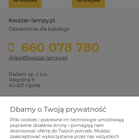
do koszyka
do koszyka
Kwazar-lampy.pl
Oświetlenie dla każdego
660 078 780
sklep@kwazar-lampy.pl
Radam sp. z o.o.
Wspólna 9
45-831 Opole
Zakupy
Dbamy o Twoją prywatność
Pliki cookies i pokrewne im technologie umożliwiają
Pomoc
poprawne działanie strony i pomagają nam
dostosować ofertę do Twoich potrzeb. Możesz
zaakceptować wykorzystanie przez nas wszystkich