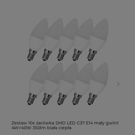
Zestaw 10x żarówka SMD LED C37 E14 mały gwint
Ze
4W=40W 350lm biała ciepła
4W