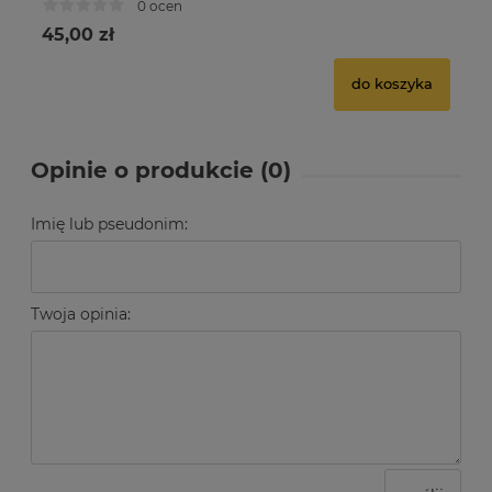
0 ocen
45,00 zł
42
do koszyka
Opinie o produkcie (0)
Imię lub pseudonim:
Twoja opinia: