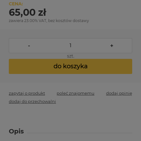
CENA:
65,00 zł
zawiera 23.00% VAT, bez kosztów dostawy
-
+
szt.
do koszyka
zapytaj o produkt
poleć znajomemu
dodaj opinię
dodaj do przechowalni
Opis