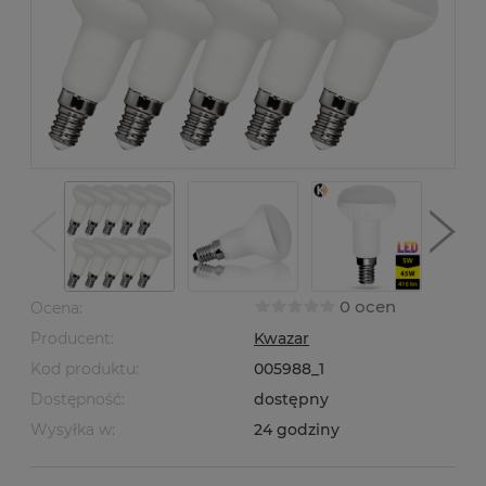
0 ocen
Ocena:
Producent:
Kwazar
Kod produktu:
005988_1
Dostępność:
dostępny
Wysyłka w:
24 godziny