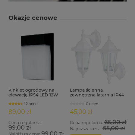
Okazje cenowe
Kinkiet ogrodowy na
Lampa ścienna
elewację IP54 LED 12W
zewnętrzna latarnia IP44
KORTEZ czarny
E27 ERANO-A biała
12 ocen
0 ocen
89,00 zł
45,00 zł
65,00 zł
Cena regularna:
Cena regularna:
99,00 zł
65,00 zł
Najniższa cena:
99,00 zł
Najniższa cena: