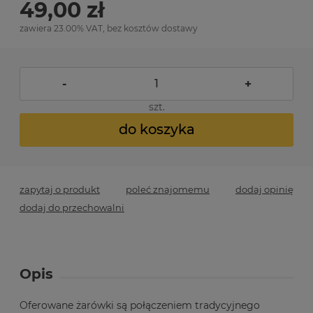
49,00 zł
zawiera 23.00% VAT, bez kosztów dostawy
-
+
szt.
do koszyka
zapytaj o produkt
poleć znajomemu
dodaj opinię
dodaj do przechowalni
Opis
Oferowane żarówki są połączeniem tradycyjnego