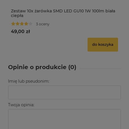
Zestaw 10x żarówka SMD LED GU10 1W 100lm biała
Ze
ciepła
bi
3 oceny
49,00 zł
45
do koszyka
Opinie o produkcie (0)
Imię lub pseudonim:
Twoja opinia: