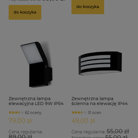
do koszyka
do koszyka
Zewnętrzna lampa
Zewnętrzna lampa
elewacyjna LED 9W IP54
ścienna na elewację IP44
FRODO
E27 TRENTO czarna
62 oceny
31 ocen
79,00 zł
49,00 zł
55,00 zł
Cena regularna:
Cena regularna:
89,00 zł
55,00 zł
Najniższa cena: