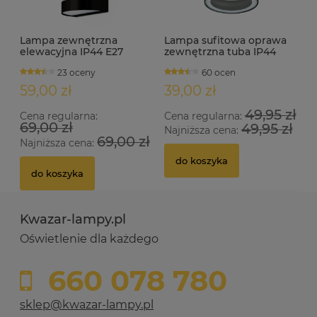
Lampa zewnętrzna
Lampa sufitowa oprawa
elewacyjna IP44 E27
zewnętrzna tuba IP44
MALFOY czarna
1xGU10 TRULI-A
23 oceny
60 ocen
59,00 zł
39,00 zł
49,95 zł
Cena regularna:
Cena regularna:
69,00 zł
49,95 zł
Najniższa cena:
69,00 zł
Najniższa cena:
do koszyka
do koszyka
Kwazar-lampy.pl
Oświetlenie dla każdego
660 078 780
sklep@kwazar-lampy.pl