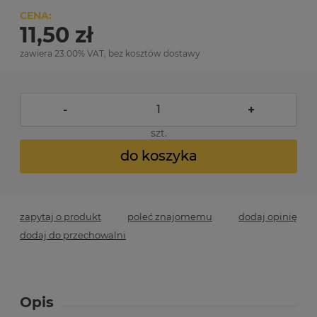
CENA:
11,50 zł
zawiera 23.00% VAT, bez kosztów dostawy
-
+
szt.
do koszyka
zapytaj o produkt
poleć znajomemu
dodaj opinię
dodaj do przechowalni
Opis