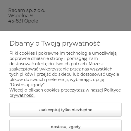
Radam sp. z o.o.
Wspólna 9
45-831 Opole
Zakupy
Dbamy o Twoją prywatność
Pliki cookies i pokrewne im technologie umożliwiają
Pomoc
poprawne działanie strony i pomagają nam
dostosować ofertę do Twoich potrzeb. Możesz
zaakceptować wykorzystanie przez nas wszystkich
tych plików i przejść do sklepu lub dostosować użycie
Dla Ciebie
plików do swoich preferencji, wybierając opcję
"Dostosuj zgody".
Więcej o plikach cookies przeczytasz w naszej Polityce
Informacje
prywatności.
zaakceptuj tylko niezbędne
dostosuj zgody