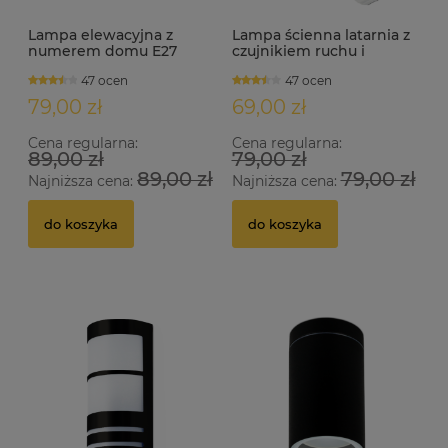
Lampa elewacyjna z
Lampa ścienna latarnia z
numerem domu E27
czujnikiem ruchu i
NEVILLE czarna
zmierzchu IP44 KREDO S
47 ocen
47 ocen
biała
79,00 zł
69,00 zł
Cena regularna:
Cena regularna:
89,00 zł
79,00 zł
89,00 zł
79,00 zł
Najniższa cena:
Najniższa cena:
do koszyka
do koszyka