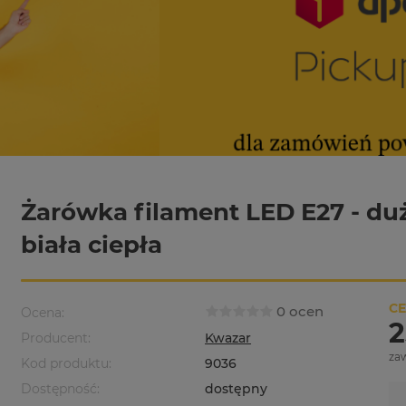
Żarówka filament LED E27 - du
biała ciepła
CE
0 ocen
Ocena:
2
Producent:
Kwazar
za
Kod produktu:
9036
Dostępność:
dostępny