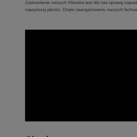
Zadowolenie naszych Klientów jest dla nas sprawą najważ
najwyższej jakości. Dzięki zaangażowaniu naszych fachow