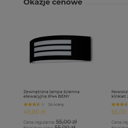
Okazje cenowe
Zewnętrzna lampa ścienna
Nowocze
elewacyjna IP44 BENY
kinkiet
24 oceny
49,00 zł
65,00 
55,00 zł
Cena regularna:
Cena re
55,00 zł