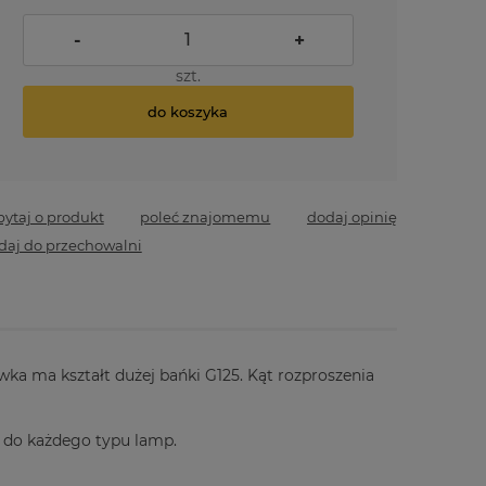
-
+
szt.
do koszyka
pytaj o produkt
poleć znajomemu
dodaj opinię
daj do przechowalni
ka ma kształt dużej bańki G125. Kąt rozproszenia
ę do każdego typu lamp.