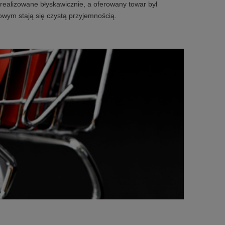
realizowane błyskawicznie, a oferowany towar był
owym stają się czystą przyjemnością.