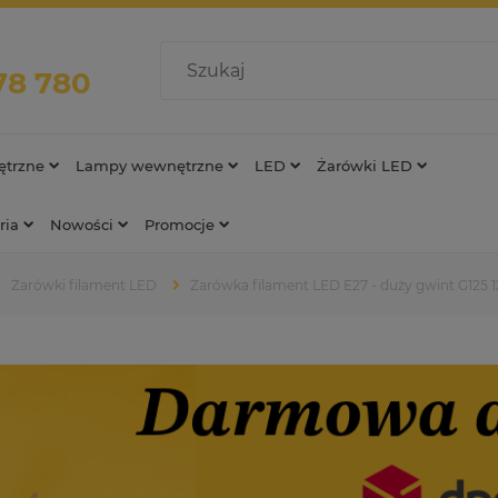
78 780
trzne
Lampy wewnętrzne
LED
Żarówki LED
ria
Nowości
Promocje
Żarówki filament LED
Żarówka filament LED E27 - duży gwint G125 1