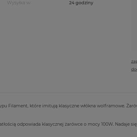
Wysyłka w:
24 godziny
za
do
typu Filament, które imitują klasyczne włókna wolframowe. Żarów
światłością odpowiada klasycznej żarówce o mocy 100W. Nadaje si