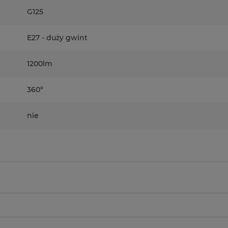
G125
E27 - duży gwint
1200lm
360°
nie