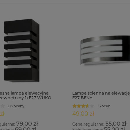
sna lampa elewacyjna
Lampa ścienna na elewację
 zewnętrzny 1xE27 WUKO
E27 BENY
83 oceny
16 ocen
zł
49,00 zł
79,00 zł
55,00 zł
gularna:
Cena regularna:
69,00 zł
55,00 zł