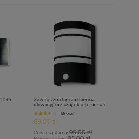
 IP44
Zewnętrzna lampa ścienna
elewacyjna z czujnikiem ruchu i
zmierzchu IP44 MEGAN-S czarna
68 ocen
69,00 zł
95,00 zł
Cena regularna:
95,00 zł