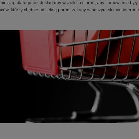
niejszą, dlatego też dokładamy wszelkich starań, aby zamówienia były 
ców, którzy chętnie udzielają porad, zakupy w naszym sklepie internet