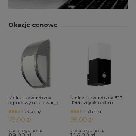
Okazje cenowe
Kinkiet zewnętrzny
Kinkiet zewnętrzny E27
ogrodowy na elewację
IP44 czujnik ruchu i
IP44 E27 HAGRID satyna
zmierzchu BATO-S
23 oceny
60 ocen
79,00 zł
99,00 zł
Cena regularna:
Cena regularna:
89,00 zł
106,00 zł