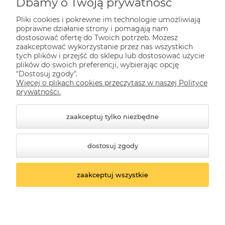
Dbamy o Twoją prywatność
Pliki cookies i pokrewne im technologie umożliwiają
Pomoc
poprawne działanie strony i pomagają nam
dostosować ofertę do Twoich potrzeb. Możesz
zaakceptować wykorzystanie przez nas wszystkich
tych plików i przejść do sklepu lub dostosować użycie
Dla Ciebie
plików do swoich preferencji, wybierając opcję
"Dostosuj zgody".
Więcej o plikach cookies przeczytasz w naszej Polityce
Informacje
prywatności.
zaakceptuj tylko niezbędne
dostosuj zgody
zaakceptuj wszystkie
© 2026 kwazar-lampy.pl. Wszelkie prawa zastrzeżone.
Styl graficzny ShopGadget.pl
Sklep internetowy
Shoper.pl