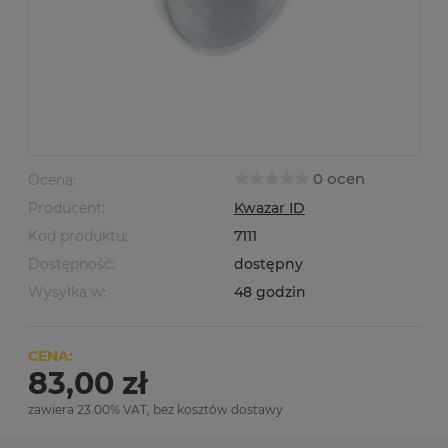
0 ocen
Ocena:
Producent:
Kwazar ID
Kod produktu:
7111
Dostępność:
dostępny
Wysyłka w:
48 godzin
CENA:
83,00 zł
zawiera 23.00% VAT, bez kosztów dostawy