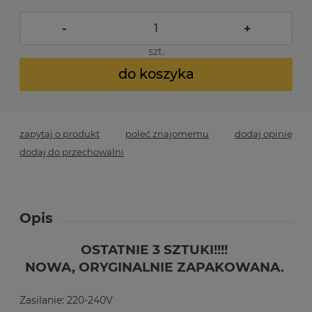
-
+
szt.
do koszyka
zapytaj o produkt
poleć znajomemu
dodaj opinię
dodaj do przechowalni
Opis
OSTATNIE 3 SZTUKI!!!!
NOWA, ORYGINALNIE ZAPAKOWANA.
Zasilanie: 220-240V