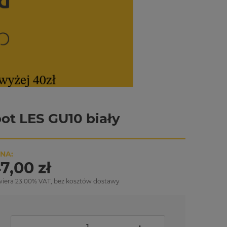
ot LES GU10 biały
NA:
7,00 zł
wiera 23.00% VAT, bez kosztów dostawy