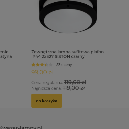
enie
Zewnętrzna lampa sufitowa plafon
satyna
IP44 2xE27 SISTON czarny
53 oceny
99,00 zł
119,00 zł
Cena regularna:
119,00 zł
Najniższa cena:
do koszyka
Kwazar-lampy.pl