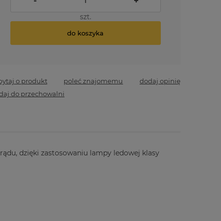
-
+
szt.
do koszyka
pytaj o produkt
poleć znajomemu
dodaj opinię
daj do przechowalni
du, dzięki zastosowaniu lampy ledowej klasy