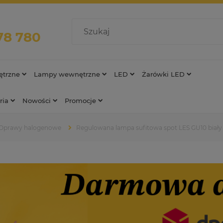
78 780
trzne
Lampy wewnętrzne
LED
Żarówki LED
ria
Nowości
Promocje
Oprawy halogenowe
Regulowana lampa sufitowa spot LES GU10 biały