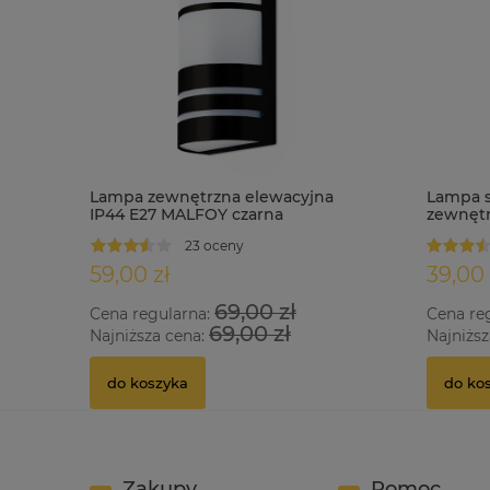
Lampa zewnętrzna elewacyjna
Lampa s
IP44 E27 MALFOY czarna
zewnętr
TRULI-A
23 oceny
59,00 zł
39,00 
69,00 zł
Cena regularna:
Cena re
69,00 zł
Najniższa cena:
Najniższ
do koszyka
do ko
Zakupy
Pomoc