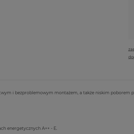
za
do
atwym i bezproblemowym montażem, a także niskim poborem prą
ch energetycznych A++ - E.