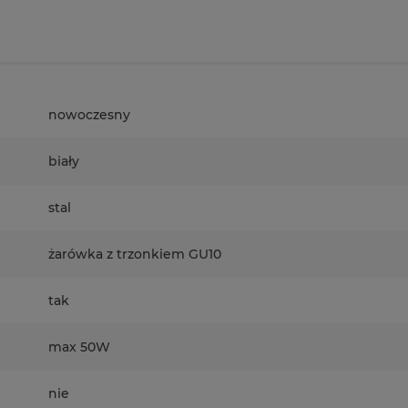
nowoczesny
biały
stal
żarówka z trzonkiem GU10
tak
max 50W
nie