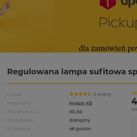
Regulowana lampa sufitowa sp
CE
2 oceny
Ocena:
4
Producent:
Kwazar KB
za
Kod produktu:
00_66
Dostępność:
dostępny
Wysyłka w:
48 godzin