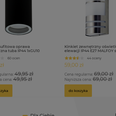
ufitowa oprawa
Kinkiet zewnętrzny oświetl
zna tuba IP44 1xGU10
elewacji IP44 E27 MALFOY 
60 ocen
44 oceny
zł
59,00 zł
49,95 zł
69,00 zł
gularna:
Cena regularna:
49,95 zł
69,00 zł
a cena:
Najniższa cena:
szyka
do koszyka
Dla Ciebie