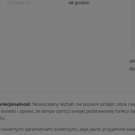
Wysyłka w:
48 godzin
za
do
unkcjonalność
. Nowoczesny kształt nie pozwoli przejść obok n
 światło i sprawi, że lampa oprócz swojej podstawowej funkcji 
lu.
ię świetnymi parametrami świetlnymi, daje jasne, przyjemne świa