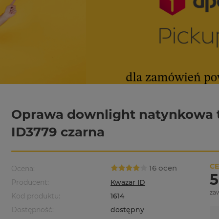
Oprawa downlight natynkowa
ID3779 czarna
CE
16 ocen
Ocena:
5
Producent:
Kwazar ID
za
Kod produktu:
1614
Dostępność:
dostępny