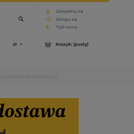
Zarejestruj się
Zaloguj się
Koszyk:
(pusty)
a LED 3W 4000K ID3779 czarna