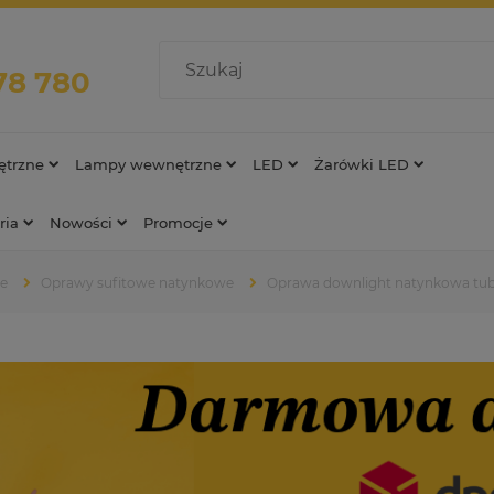
78 780
trzne
Lampy wewnętrzne
LED
Żarówki LED
ria
Nowości
Promocje
we
Oprawy sufitowe natynkowe
Oprawa downlight natynkowa tub