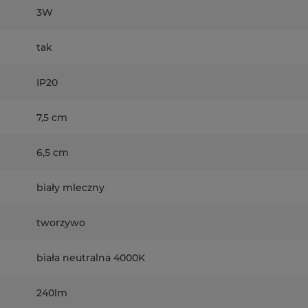
3W
tak
IP20
7,5 cm
6,5 cm
biały mleczny
tworzywo
biała neutralna 4000K
240lm