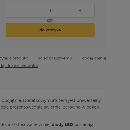
-
+
szt.
do koszyka
pytaj o produkt
poleć znajomemu
dodaj opinię
daj do przechowalni
iej obojętnie. Dodatkowym atutem jest uniwersalny
będzie prezentować się świetnie- zarówno w pokoju
tło, a zastosowane w niej
diody LED
posiadają