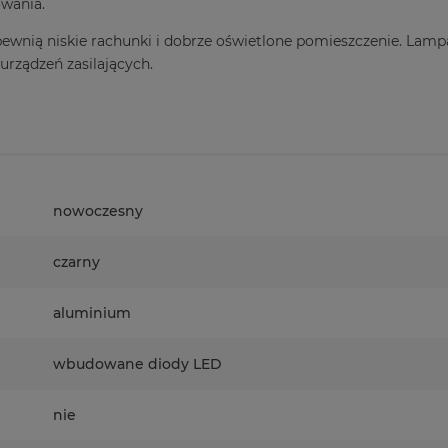
owania.
apewnią niskie rachunki i dobrze oświetlone pomieszczenie. Lam
rządzeń zasilających.
nowoczesny
czarny
aluminium
wbudowane diody LED
nie