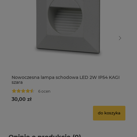
Nowoczesna lampa schodowa LED 2W IP54 KAGI
No
szara
cz
6 ocen
30,00 zł
35
do koszyka
Opinie o produkcie (0)