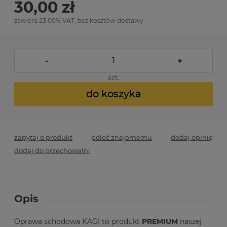
30,00 zł
zawiera 23.00% VAT, bez kosztów dostawy
-
+
szt.
do koszyka
zapytaj o produkt
poleć znajomemu
dodaj opinię
dodaj do przechowalni
Opis
Oprawa schodowa KAGI to produkt
PREMIUM
naszej