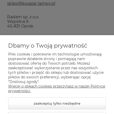
sklep@kwazar-lampy.pl
Radam sp. z o.o.
Wspólna 9
45-831 Opole
Zakupy
Dbamy o Twoją prywatność
Pliki cookies i pokrewne im technologie umożliwiają
Pomoc
poprawne działanie strony i pomagają nam
dostosować ofertę do Twoich potrzeb. Możesz
zaakceptować wykorzystanie przez nas wszystkich
Dla Ciebie
tych plików i przejść do sklepu lub dostosować użycie
plików do swoich preferencji, wybierając opcję
"Dostosuj zgody".
Więcej o plikach cookies przeczytasz w naszej Polityce
Informacje
prywatności.
zaakceptuj tylko niezbędne