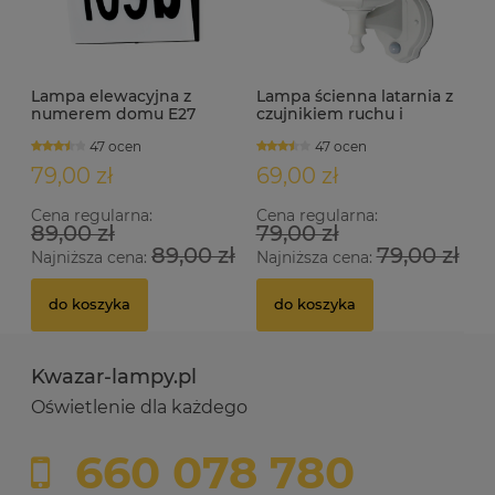
Lampa elewacyjna z
Lampa ścienna latarnia z
numerem domu E27
czujnikiem ruchu i
NEVILLE czarna
zmierzchu IP44 KREDO S
47 ocen
47 ocen
biała
79,00 zł
69,00 zł
Cena regularna:
Cena regularna:
89,00 zł
79,00 zł
89,00 zł
79,00 zł
Najniższa cena:
Najniższa cena:
do koszyka
do koszyka
Kwazar-lampy.pl
Oświetlenie dla każdego
660 078 780