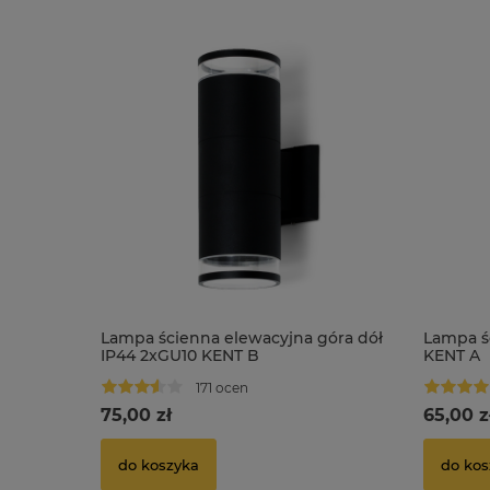
Lampa ścienna elewacyjna góra dół
Lampa ś
IP44 2xGU10 KENT B
KENT A
171 ocen
75,00 zł
65,00 z
do koszyka
do kos