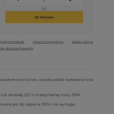
-
+
szt.
do koszyka
pytaj o produkt
poleć znajomemu
dodaj opinię
daj do przechowalni
woczesne wzornictwo, wysoka jakość wykonania oraz
ą lub żarówkę LED o maksymalnej mocy 35W.
osowana jest do napięcia 230V i nie wymaga