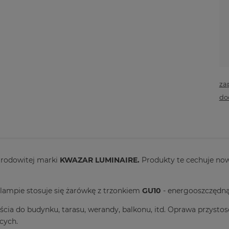
za
do
 rodowitej marki
KWAZAR LUMINAIRE.
Produkty te cechuje no
lampie stosuje się żarówkę z trzonkiem
GU10
- energooszczędn
ejścia do budynku, tarasu, werandy, balkonu, itd. Oprawa przyst
cych.