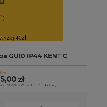
ba GU10 IP44 KENT C
NA:
5,00 zł
wiera 23.00% VAT, bez kosztów dostawy