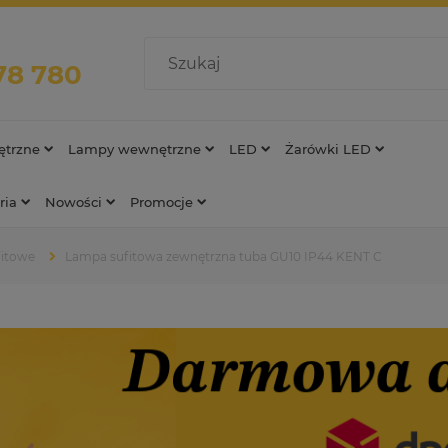
78 780
trzne
Lampy wewnętrzne
LED
Żarówki LED
ria
Nowości
Promocje
fitowe
Lampa sufitowa zewnętrzna tuba GU10 IP44 KENT C