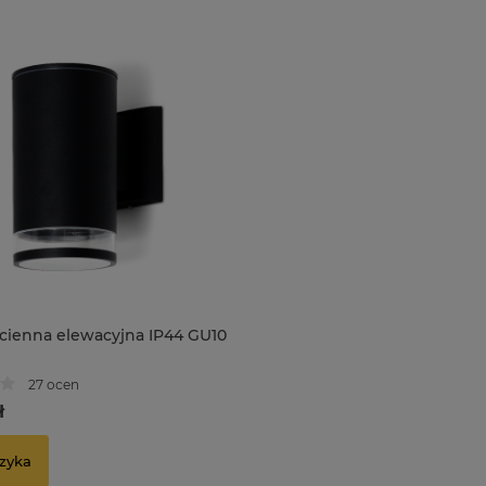
cienna elewacyjna IP44 GU10
27 ocen
ł
zyka