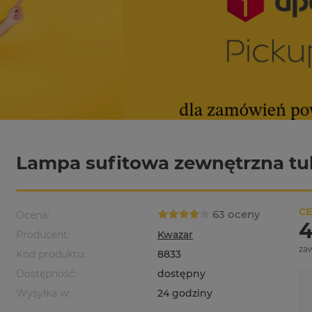
Lampa sufitowa zewnętrzna tu
CE
63 oceny
Ocena:
4
Producent:
Kwazar
za
Kod produktu:
8833
Dostępność:
dostępny
Wysyłka w:
24 godziny