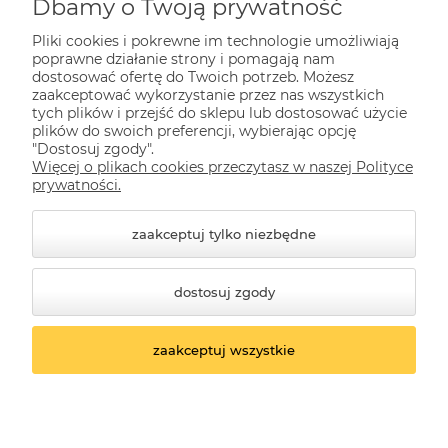
Zakupy
Dbamy o Twoją prywatność
Pliki cookies i pokrewne im technologie umożliwiają
Pomoc
poprawne działanie strony i pomagają nam
dostosować ofertę do Twoich potrzeb. Możesz
zaakceptować wykorzystanie przez nas wszystkich
tych plików i przejść do sklepu lub dostosować użycie
Dla Ciebie
plików do swoich preferencji, wybierając opcję
"Dostosuj zgody".
Więcej o plikach cookies przeczytasz w naszej Polityce
Informacje
prywatności.
zaakceptuj tylko niezbędne
dostosuj zgody
zaakceptuj wszystkie
© 2026 kwazar-lampy.pl. Wszelkie prawa zastrzeżone.
Styl graficzny ShopGadget.pl
Sklep internetowy
Shoper.pl