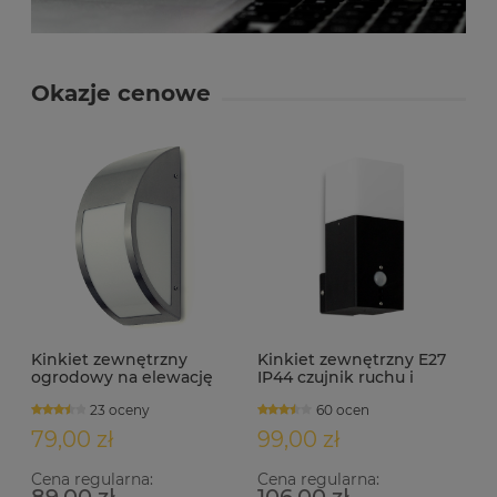
Okazje cenowe
Kinkiet zewnętrzny
Kinkiet zewnętrzny E27
ogrodowy na elewację
IP44 czujnik ruchu i
IP44 E27 HAGRID satyna
zmierzchu BATO-S
23 oceny
60 ocen
79,00 zł
99,00 zł
Cena regularna:
Cena regularna: