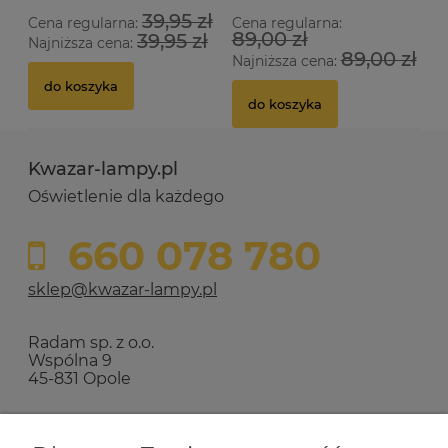
39,95 zł
Cena regularna:
Cena regularna:
89,00 zł
39,95 zł
Najniższa cena:
89,00 zł
Najniższa cena:
do koszyka
do koszyka
Kwazar-lampy.pl
Oświetlenie dla każdego
660 078 780
sklep@kwazar-lampy.pl
Radam sp. z o.o.
Wspólna 9
45-831 Opole