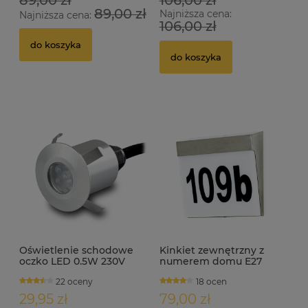
89,00 zł
106,00 zł
89,00 zł
Najniższa cena:
Najniższa cena:
106,00 zł
do koszyka
do koszyka
Oświetlenie schodowe
Kinkiet zewnętrzny z
oczko LED 0.5W 230V
numerem domu E27
IP65 WEZYR inox
NEVILLE INOX
22 oceny
18 ocen
29,95 zł
79,00 zł