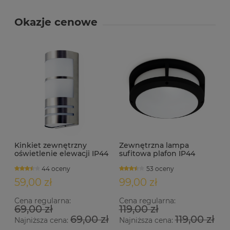
Okazje cenowe
Kinkiet zewnętrzny
Zewnętrzna lampa
oświetlenie elewacji IP44
sufitowa plafon IP44
E27 MALFOY satyna
2xE27 SISTON czarny
44 oceny
53 oceny
59,00 zł
99,00 zł
Cena regularna:
Cena regularna:
69,00 zł
119,00 zł
69,00 zł
119,00 zł
Najniższa cena:
Najniższa cena: