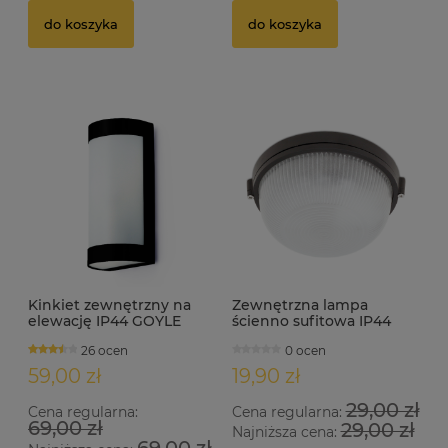
do koszyka
do koszyka
Kinkiet zewnętrzny na
Zewnętrzna lampa
elewację IP44 GOYLE
ścienno sufitowa IP44
czarny
1xE27 TRING
26 ocen
0 ocen
59,00 zł
19,90 zł
29,00 zł
Cena regularna:
Cena regularna:
69,00 zł
29,00 zł
Najniższa cena: