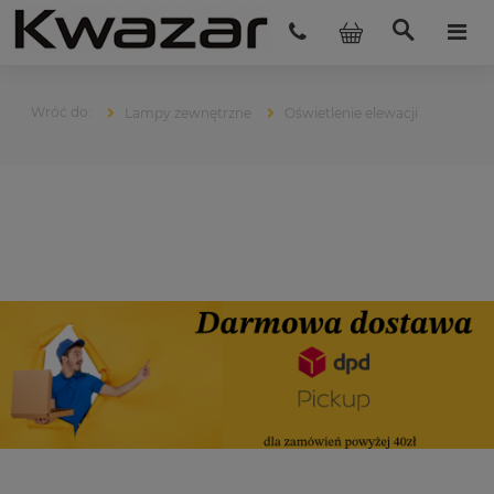
Lampy zewnętrzne
Oświetlenie elewacji