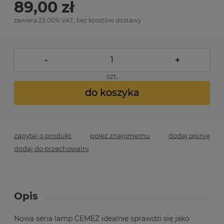
89,00 zł
zawiera 23.00% VAT, bez kosztów dostawy
-
+
szt.
do koszyka
zapytaj o produkt
poleć znajomemu
dodaj opinię
dodaj do przechowalni
Opis
Nowa seria lamp CEMEZ idealnie sprawdzi się jako