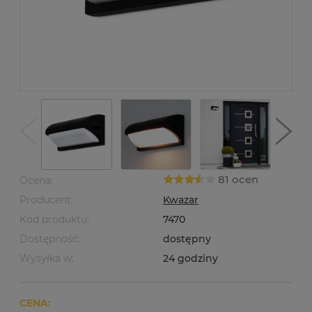
81 ocen
Ocena:
Producent:
Kwazar
Kod produktu:
7470
Dostępność:
dostępny
Wysyłka w:
24 godziny
CENA: