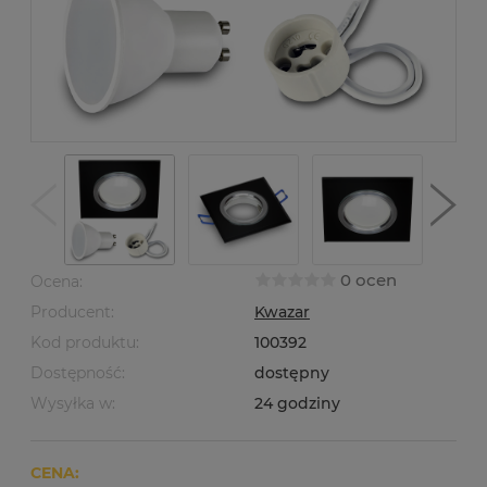
0 ocen
Ocena:
Producent:
Kwazar
Kod produktu:
100392
Dostępność:
dostępny
Wysyłka w:
24 godziny
CENA: