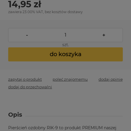
14,95 zł
zawiera 23.00% VAT, bez kosztów dostawy
-
+
szt.
do koszyka
zapytaj o produkt
poleć znajomemu
dodaj opinię
dodaj do przechowalni
Opis
Pierścień ozdobny RIK-9 to produkt PREMIUM naszej