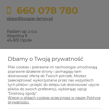
660 078 780
sklep@kwazar-lampy.pl
Radam sp. z o.o.
Wspólna 9
45-831 Opole
Zakupy
Dbamy o Twoją prywatność
Pliki cookies i pokrewne im technologie umożliwiają
Pomoc
poprawne działanie strony i pomagają nam
dostosować ofertę do Twoich potrzeb. Możesz
zaakceptować wykorzystanie przez nas wszystkich
tych plików i przejść do sklepu lub dostosować użycie
Dla Ciebie
plików do swoich preferencji, wybierając opcję
"Dostosuj zgody".
Więcej o plikach cookies przeczytasz w naszej Polityce
Informacje
prywatności.