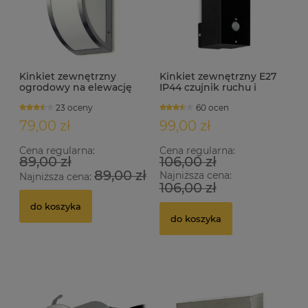
Kinkiet zewnętrzny
Kinkiet zewnętrzny E27
ogrodowy na elewację
IP44 czujnik ruchu i
IP44 E27 HAGRID satyna
zmierzchu BATO-S
23 oceny
60 ocen
79,00 zł
99,00 zł
Cena regularna:
Cena regularna:
89,00 zł
106,00 zł
89,00 zł
Najniższa cena:
Najniższa cena:
106,00 zł
do koszyka
do koszyka