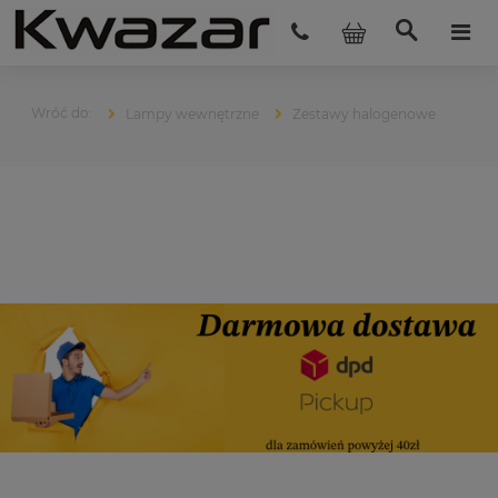
Lampy wewnętrzne
Zestawy halogenowe