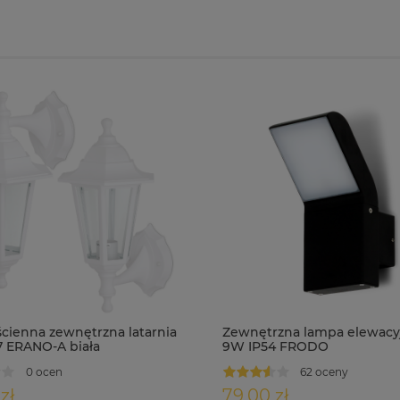
cienna zewnętrzna latarnia
Zewnętrzna lampa elewacy
7 ERANO-A biała
9W IP54 FRODO
0 ocen
62 oceny
zł
79,00 zł