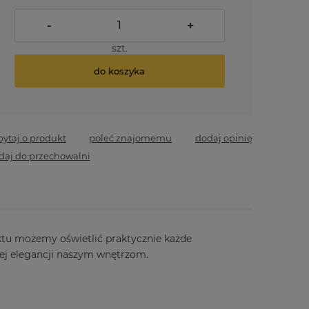
-
+
szt.
do koszyka
pytaj o produkt
poleć znajomemu
dodaj opinię
daj do przechowalni
tu możemy oświetlić praktycznie każde
nej elegancji naszym wnętrzom.