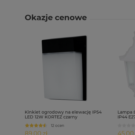
Okazje cenowe
Kinkiet ogrodowy na elewację IP54
Lampa ś
LED 12W KORTEZ czarny
IP44 E2
12 ocen
89,00 zł
45,00 