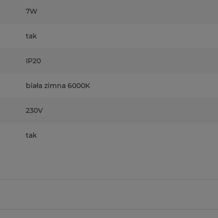
7W
tak
IP20
biała zimna 6000K
230V
tak