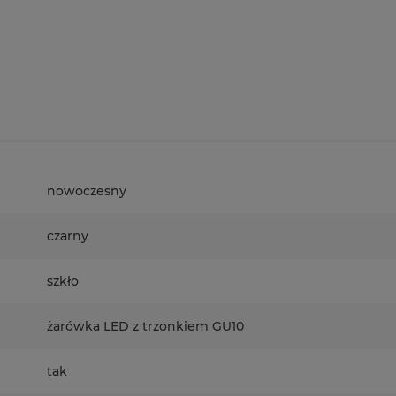
nowoczesny
czarny
szkło
żarówka LED z trzonkiem GU10
tak