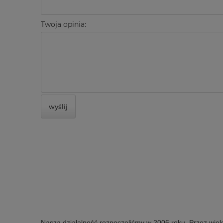
Twoja opinia:
wyślij
Naszą działalność rozpoczęliśmy w 2006 roku. Przez wiel