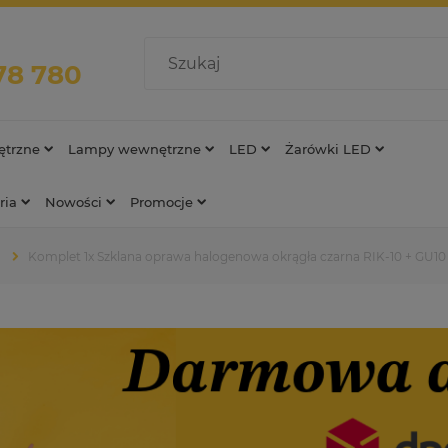
78 780
trzne
Lampy wewnętrzne
LED
Żarówki LED
ria
Nowości
Promocje
Komplet 1x Szklana oprawa halogenowa okrągła czarna RIK-10 + GU1