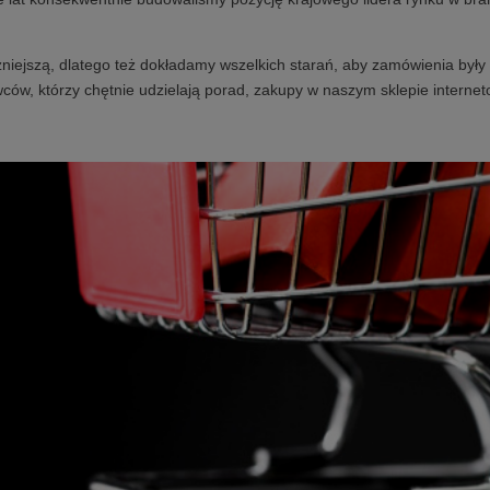
niejszą, dlatego też dokładamy wszelkich starań, aby zamówienia były 
ców, którzy chętnie udzielają porad, zakupy w naszym sklepie internet