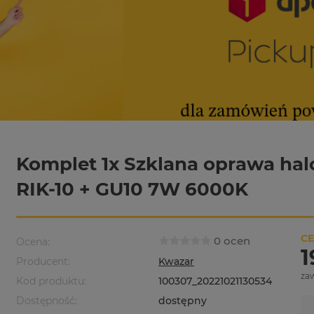
Komplet 1x Szklana oprawa ha
RIK-10 + GU10 7W 6000K
CE
0 ocen
Ocena:
1
Producent:
Kwazar
za
Kod produktu:
100307_20221021130534
Dostępność:
dostępny