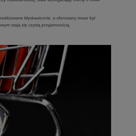
realizowane błyskawicznie, a oferowany towar był
owym stają się czystą przyjemnością.