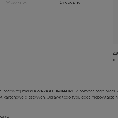
Wysyłka w:
24 godziny
za
do
ej rodowitej marki
KWAZAR LUMINAIRE
. Z pomocą tego produk
płyt kartonowo gipsowych. Oprawa tego typu doda niepowtarzal
arna