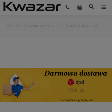
Lampy wewnętrzne
Zestawy halogenowe