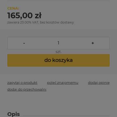
CENA:
165,00 zł
zawiera 23.00% VAT, bez kosztów dostawy
-
+
szt.
do koszyka
zapytaj o produkt
poleć znajomemu
dodaj opinię
dodaj do przechowalni
Opis