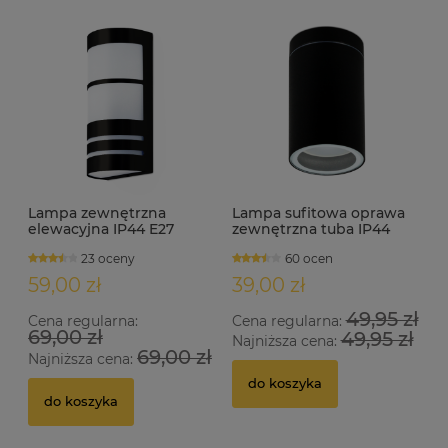
Lampa zewnętrzna
Lampa sufitowa oprawa
elewacyjna IP44 E27
zewnętrzna tuba IP44
MALFOY czarna
1xGU10 TRULI-A
23 oceny
60 ocen
59,00 zł
39,00 zł
49,95 zł
Cena regularna:
Cena regularna:
69,00 zł
49,95 zł
Najniższa cena:
69,00 zł
Najniższa cena:
do koszyka
do koszyka