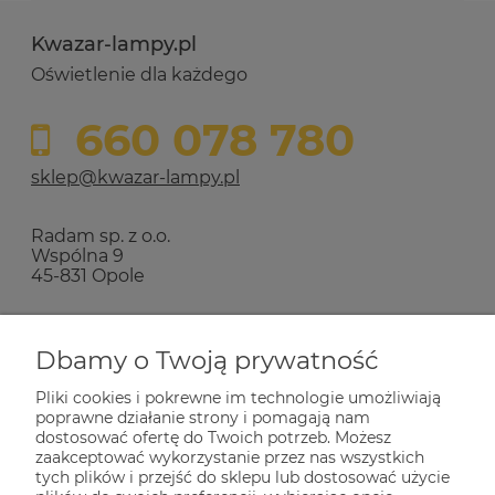
Kwazar-lampy.pl
Oświetlenie dla każdego
660 078 780
sklep@kwazar-lampy.pl
Radam sp. z o.o.
Wspólna 9
45-831 Opole
Zakupy
Dbamy o Twoją prywatność
Pliki cookies i pokrewne im technologie umożliwiają
Pomoc
poprawne działanie strony i pomagają nam
dostosować ofertę do Twoich potrzeb. Możesz
zaakceptować wykorzystanie przez nas wszystkich
Dla Ciebie
tych plików i przejść do sklepu lub dostosować użycie