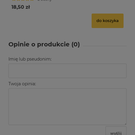
18,50 zł
10
do koszyka
Opinie o produkcie (0)
Imię lub pseudonim:
Twoja opinia:
wyślij