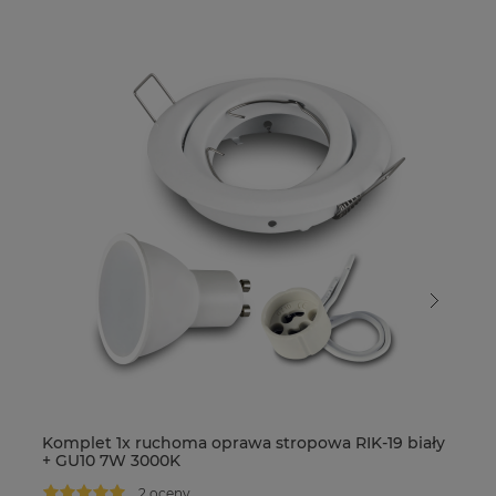
Komplet 1x ruchoma oprawa stropowa RIK-19 biały
Ko
+ GU10 7W 3000K
+ 
2 oceny