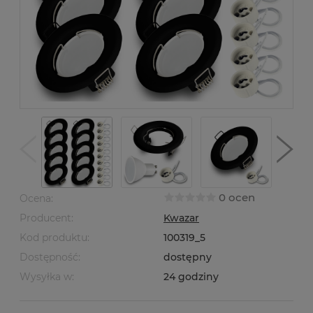
0 ocen
Ocena:
Producent:
Kwazar
Kod produktu:
100319_5
Dostępność:
dostępny
Wysyłka w:
24 godziny