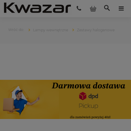
Lampy wewnętrzne
Zestawy halogenowe