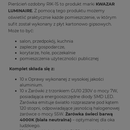
Pierścień ozdobny RIK-15 to produkt marki
KWAZAR
LUMINAIRE
. Z pomocą tego produktu możemy
oświetlić praktycznie każde pomieszczenie, w którym
sufit został wykonany z płyt kartonowo gipsowych.
Może to być:
salon, przedpokój, kuchnia
zaplecze gospodarcze,
korytarze, hole, poczekalnie
pomieszczenia użyteczności publicznej
Komplet składa się z:
10 x Oprawy wykonanej z wysokiej jakości
aluminium.
10 x Żarówki z trzonkiem GU10 230V o mocy 7W,
posiadająca energooszczędne diody SMD LED.
Żarówka emituje światło rozpraszane pod kątem
120 stopni, odpowiadające jasnością halogenowej
żarówce o mocy 55W.
Żarówka świeci barwą
4000K (biała neutralna)
– optymalnej dla oka
ludzkiego.