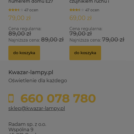
numerem domu E27
czujnikiem ruchu i
NEVILLE czarna
zmierzchu IP44 KREDO S
47 ocen
47 ocen
biała
79,00 zł
69,00 zł
Cena regularna:
Cena regularna:
89,00 zł
79,00 zł
89,00 zł
79,00 zł
Najniższa cena:
Najniższa cena:
do koszyka
do koszyka
Kwazar-lampy.pl
Oświetlenie dla każdego
660 078 780
sklep@kwazar-lampy.pl
Radam sp. z o.o.
Wspólna 9