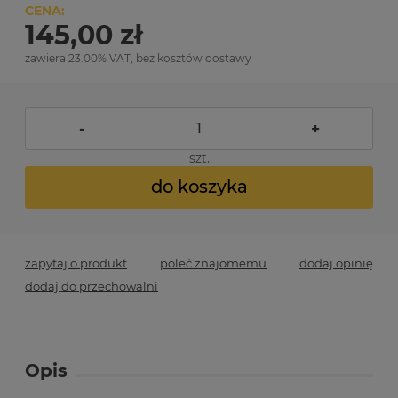
CENA:
145,00 zł
zawiera 23.00% VAT, bez kosztów dostawy
-
+
szt.
do koszyka
zapytaj o produkt
poleć znajomemu
dodaj opinię
dodaj do przechowalni
Opis