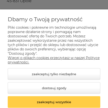
45-831 Opole
Zakupy
Dbamy o Twoją prywatność
Pliki cookies i pokrewne im technologie umożliwiają
Pomoc
poprawne działanie strony i pomagają nam
dostosować ofertę do Twoich potrzeb. Możesz
zaakceptować wykorzystanie przez nas wszystkich
Dla Ciebie
tych plików i przejść do sklepu lub dostosować użycie
plików do swoich preferencji, wybierając opcję
"Dostosuj zgody".
Więcej o plikach cookies przeczytasz w naszej Polityce
Informacje
prywatności.
zaakceptuj tylko niezbędne
dostosuj zgody
zaakceptuj wszystkie