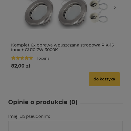
Komplet 6x oprawa wpuszczana stropowa RIK-15
Ko
inox + GU10 7W 3000K
in
1 ocena
82,00 zł
14
do koszyka
Opinie o produkcie (0)
Imię lub pseudonim: