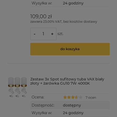
Wysyłka w:
24 godziny
109,00 zł
zawiera 23.00% VAT, bez kosztów dostawy
szt.
-
+
do koszyka
Zestaw 3x Spot sufitowy tuba VAX biały
złoty + żarówka GU10 7W 4000K
Ocena:
7 ocen
Dostępność:
dostępny
Wysyłka w:
24 godziny