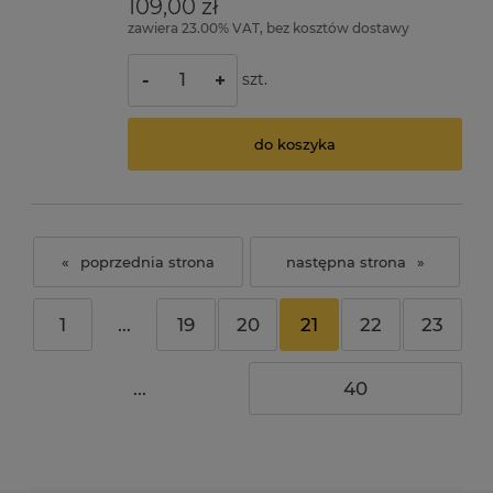
109,00 zł
zawiera 23.00% VAT, bez kosztów dostawy
szt.
-
+
do koszyka
«
»
1
...
19
20
21
22
23
...
40