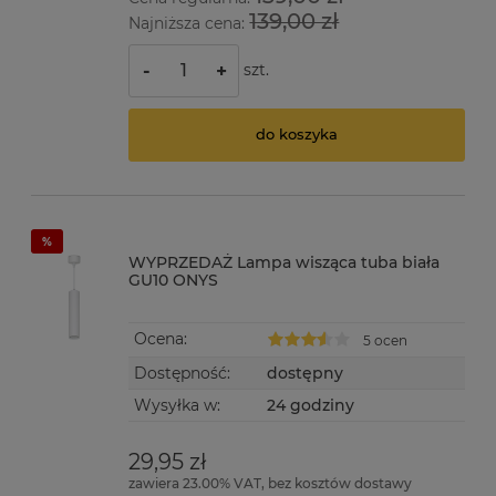
139,00 zł
Najniższa cena:
szt.
-
+
do koszyka
WYPRZEDAŻ Lampa wisząca tuba biała
GU10 ONYS
Ocena:
5 ocen
Dostępność:
dostępny
Wysyłka w:
24 godziny
29,95 zł
zawiera 23.00% VAT, bez kosztów dostawy