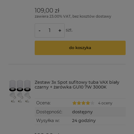
109,00 zł
zawiera 23.00% VAT, bez kosztów dostawy
szt.
-
+
do koszyka
Zestaw 3x Spot sufitowy tuba VAX biały
czarny + żarówka GU10 7W 3000K
Ocena:
4 oceny
Dostępność:
dostępny
Wysyłka w:
24 godziny