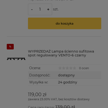
szt.
-
+
do koszyka
WYPRZEDAŻ Lampa ścienno sufitowa
spot regulowany VENTO-6 czarny
Ocena:
0 ocen
Dostępność:
dostępny
Wysyłka w:
24 godziny
119,00 zł
zawiera 23.00% VAT, bez kosztów dostawy
139,00 zł
Cena regularna: