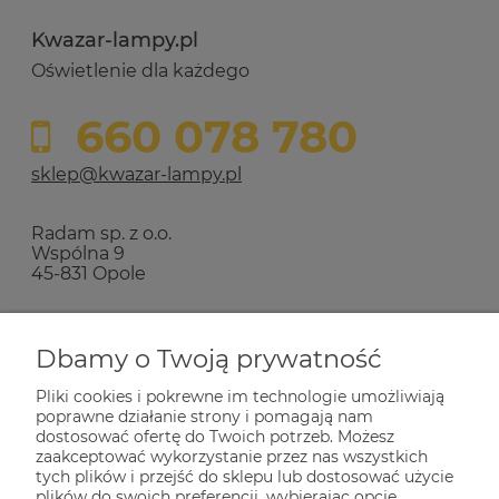
Kwazar-lampy.pl
Oświetlenie dla każdego
660 078 780
sklep@kwazar-lampy.pl
Radam sp. z o.o.
Wspólna 9
45-831 Opole
Zakupy
Dbamy o Twoją prywatność
Pliki cookies i pokrewne im technologie umożliwiają
Pomoc
poprawne działanie strony i pomagają nam
dostosować ofertę do Twoich potrzeb. Możesz
zaakceptować wykorzystanie przez nas wszystkich
Dla Ciebie
tych plików i przejść do sklepu lub dostosować użycie
plików do swoich preferencji, wybierając opcję