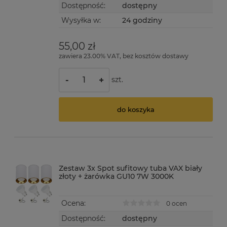
Dostępność:
dostępny
Wysyłka w:
24 godziny
55,00 zł
zawiera 23.00% VAT, bez kosztów dostawy
szt.
-
+
do koszyka
Zestaw 3x Spot sufitowy tuba VAX biały
złoty + żarówka GU10 7W 3000K
Ocena:
0 ocen
Dostępność:
dostępny