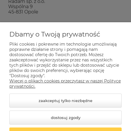
Radam sp. z o.o.
Wspólna 9
45-831 Opole
Zakupy
Dbamy o Twoją prywatność
Pliki cookies i pokrewne im technologie umożliwiają
Pomoc
poprawne działanie strony i pomagają nam
dostosować ofertę do Twoich potrzeb. Możesz
zaakceptować wykorzystanie przez nas wszystkich
tych plików i przejść do sklepu lub dostosować użycie
Dla Ciebie
plików do swoich preferencji, wybierając opcję
"Dostosuj zgody".
Więcej o plikach cookies przeczytasz w naszej Polityce
Informacje
prywatności.
zaakceptuj tylko niezbędne
dostosuj zgody