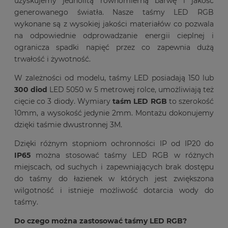
uzyskujemy jednolitą równomierną barwę i jakość
generowanego światła. Nasze taśmy LED RGB
wykonane są z wysokiej jakości materiałów co pozwala
na odpowiednie odprowadzanie energii cieplnej i
ogranicza spadki napięć przez co zapewnia dużą
trwałość i żywotność.
W zależności od modelu, taśmy LED posiadają 150 lub
300 diod
LED 5050 w 5 metrowej rolce, umożliwiają też
cięcie co 3 diody. Wymiary
taśm LED RGB
to szerokość
10mm, a wysokość jedynie 2mm. Montażu dokonujemy
dzięki taśmie dwustronnej 3M.
Dzięki różnym stopniom ochronności IP od IP20 do
IP65
można stosować taśmy LED RGB w różnych
miejscach, od suchych i zapewniających brak dostępu
do taśmy do łazienek w których jest zwiększona
wilgotność i istnieje możliwość dotarcia wody do
taśmy.
Do czego można zastosować taśmy LED RGB?