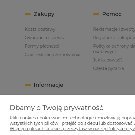
Zakupy
Pomoc
Koszt dostawy
Reklamacje i zwrot
Gwarancja i serwis
Regulamin zakupó
Formy płatności
Polityka ochrony d
osobowych
Czas realizacji zamówienia
Jak kupować?
Częste pytania
Informacje
O nas
Dbamy o Twoją prywatność
Nota prawna
Kontakt
Pliki cookies i pokrewne im technologie umożliwiają popr
wszystkich tych plików i przejść do sklepu lub dostosować u
Blog
Więcej o plikach cookies przeczytasz w naszej Polityce pry