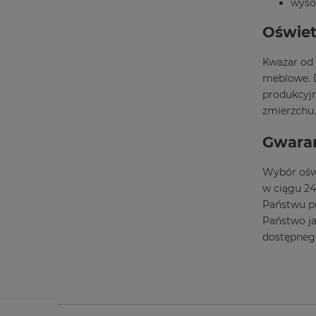
wyso
Oświet
Kwazar od 
meblowe. D
produkcyjn
zmierzchu.
Gwaran
Wybór oświ
w ciągu 24
Państwu pr
Państwo ja
dostępnego