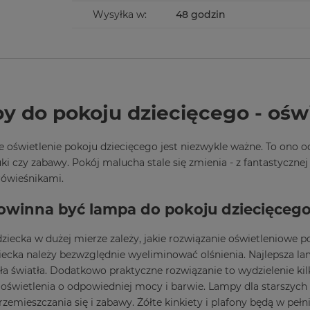
Wysyłka w:
48 godzin
y do pokoju dziecięcego - oświ
 oświetlenie pokoju dziecięcego jest niezwykle ważne. To ono 
uki czy zabawy. Pokój malucha stale się zmienia - z fantastycznej
rówieśnikami.
owinna być lampa do pokoju dziecięceg
ziecka w dużej mierze zależy, jakie rozwiązanie oświetleniowe
ecka należy bezwzględnie wyeliminować olśnienia. Najlepsza lam
ła światła. Dodatkowo praktyczne rozwiązanie to wydzielenie kil
świetlenia o odpowiedniej mocy i barwie. Lampy dla starszych 
rzemieszczania się i zabawy. Żółte kinkiety i plafony będą w pe