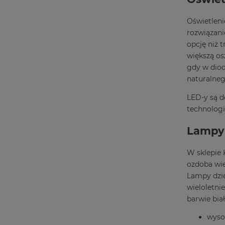
Oświetlen
rozwiązani
opcję niż 
większą os
gdy w diod
naturalneg
LED-y są d
technologi
Lampy 
W sklepie 
ozdoba wie
Lampy dzie
wieloletni
barwie bia
wyso