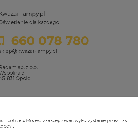
Kwazar-lampy.pl
Oświetlenie dla każdego
660 078 780
sklep@kwazar-lampy.pl
Radam sp. z o.o.
Wspólna 9
45-831 Opole
ich potrzeb. Możesz zaakceptować wykorzystanie przez nas
zgody".