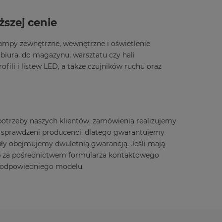
ższej cenie
 lampy zewnętrzne, wewnętrzne i oświetlenie
ura, do magazynu, warsztatu czy hali
fili i listew LED, a także czujników ruchu oraz
 potrzeby naszych klientów, zamówienia realizujemy
i sprawdzeni producenci, dlatego gwarantujemy
kuły obejmujemy dwuletnią gwarancją. Jeśli mają
ub za pośrednictwem formularza kontaktowego
e odpowiedniego modelu.