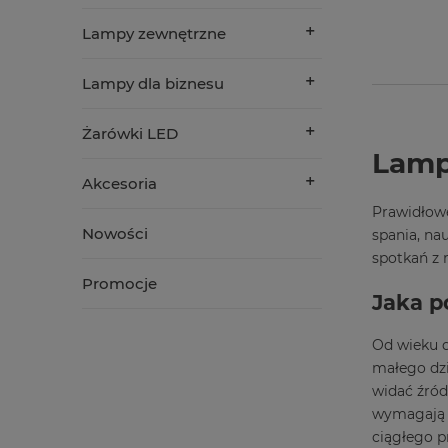
Lampy zewnętrzne
Lampy dla biznesu
Żarówki LED
Lamp
Akcesoria
Prawidłowe
Nowości
spania, na
spotkań z 
Promocje
Jaka p
Od wieku d
małego dzi
widać źród
wymagają o
ciągłego p