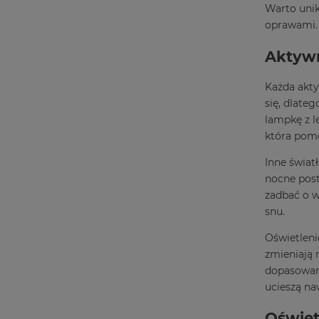
Warto unik
oprawami
Aktywn
Każda akty
się, dlate
lampkę z l
która pomo
Inne świat
nocne post
zadbać o w
snu.
Oświetleni
zmieniają 
dopasowane
ucieszą na
Oświet