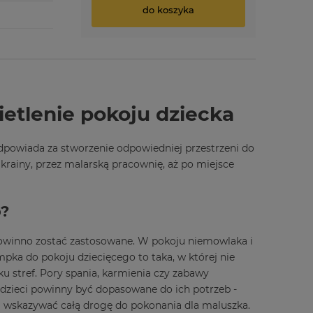
do koszyka
etlenie pokoju dziecka
odpowiada za stworzenie odpowiedniej przestrzeni do
 krainy, przez malarską pracownię, aż po miejsce
o?
 powinno zostać zastosowane. W pokoju niemowlaka i
pka do pokoju dziecięcego to taka, w której nie
ku stref. Pory spania, karmienia czy zabawy
dzieci powinny być dopasowane do ich potrzeb -
łni wskazywać całą drogę do pokonania dla maluszka.