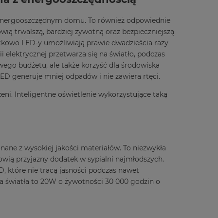
energooszczędnym domu. To również odpowiednie
ią trwalszą, bardziej żywotną oraz bezpieczniejszą
tkowo LED-y umożliwiają prawie dwadzieścia razy
i elektrycznej przetwarza się na światło, podczas
ego budżetu, ale także korzyść dla środowiska
ED generuje mniej odpadów i nie zawiera rtęci.
ni. Inteligentne oświetlenie wykorzystujące taką
ane z wysokiej jakości materiałów. To niezwykła
nowią przyjazny dodatek w sypialni najmłodszych.
, które nie tracą jasności podczas nawet
a światła to 20W o żywotności 30 000 godzin o