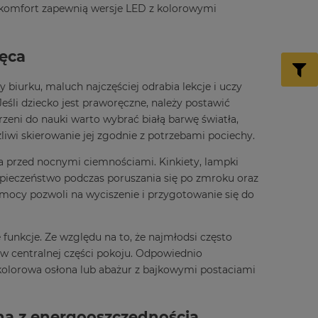
 komfort zapewnią wersje LED z kolorowymi
ięca
iurku, maluch najczęściej odrabia lekcje i uczy
eśli dziecko jest praworęczne, należy postawić
trzeni do nauki warto wybrać białą barwę światła,
iwi skierowanie jej zgodnie z potrzebami pociechy.
ha przed nocnymi ciemnościami. Kinkiety, lampki
ieczeństwo podczas poruszania się po zmroku oraz
 mocy pozwoli na wyciszenie i przygotowanie się do
funkcje. Ze względu na to, że najmłodsi często
 w centralnej części pokoju. Odpowiednio
kolorowa osłona lub abażur z bajkowymi postaciami
na z energooszczędnością