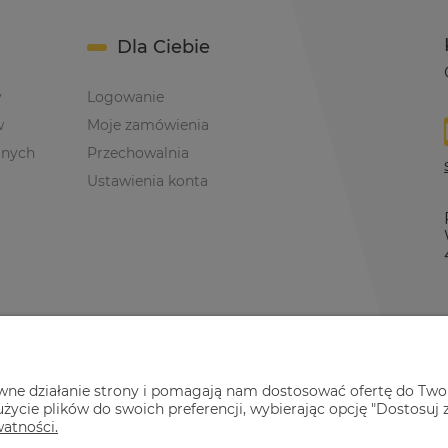
Dla Ciebie
y
Logowanie
w
Moje zamówienia
anych
Przechowalnia
Ustawienia konta
awne działanie strony i pomagają nam dostosować ofertę do Two
życie plików do swoich preferencji, wybierając opcję "Dostosuj 
watności.