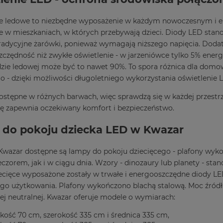
ie ledowe to niezbędne wyposażenie w każdym nowoczesnym i 
e w mieszkaniach, w których przebywają dzieci. Diody LED stanow
tradycyjne żarówki, ponieważ wymagają niższego napięcia. Doda
zczędność niż zwykłe oświetlenie - w jarzeniówce tylko 5% energi
zie ledowej może być to nawet 90%. To spora różnica dla domow
o - dzięki możliwości długoletniego wykorzystania oświetlenie L
ostępne w różnych barwach, więc sprawdzą się w każdej przestrze
ę zapewnia oczekiwany komfort i bezpieczeństwo.
do pokoju dziecka LED w Kwazar
Kwazar dostępne są lampy do pokoju dziecięcego - plafony wykon
czorem, jak i w ciągu dnia. Wzory - dinozaury lub planety - sta
cięce wyposażone zostały w trwałe i energooszczędne diody LED
ego użytkowania. Plafony wykończono blachą stalową. Moc źródł
łej neutralnej. Kwazar oferuje modele o wymiarach:
kość 70 cm, szerokość 335 cm i średnica 335 cm,