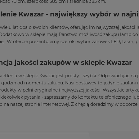
kość 70 cm, szerokość 385 cm i średnica 385 cm.
lenie Kwazar - największy wybór w najni
wielu lat dba o swoich klientów, oferując im najwyższej jakości
odatkowo w sklepie mają Państwo możliwość zakupu lamp do bi
ej. W ofercie prezentujemy szeroki wybór żarówek LED, taśm, pro
cja jakości zakupów w sklepie Kwazar
etlenia w sklepie Kwazar jest prosty i szybki. Odpowiadając na
 godzin od momentu zakupu. Nasi dostawcy to jedynie zaufani 
odukty w pełni oryginalne i najwyższej jakości. Wszystkie arty
kiekolwiek pytania - zapraszamy do kontaktu telefonicznego l
 na naszej stronie internetowej. Z chęcią doradzimy w doborz