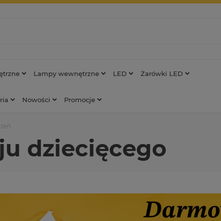
trzne
Lampy wewnętrzne
LED
Żarówki LED
ria
Nowości
Promocje
czeń
u dziecięcego