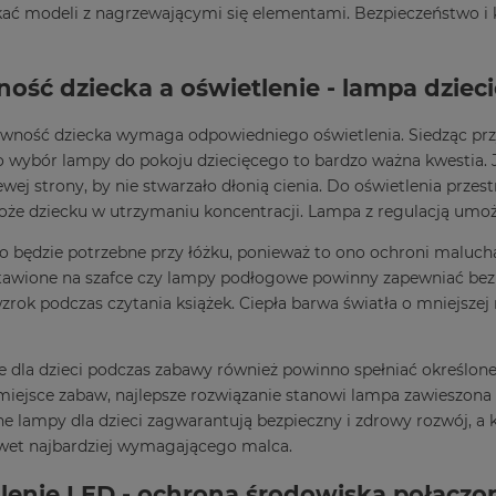
ać modeli z nagrzewającymi się elementami. Bezpieczeństwo i
.
ość dziecka a oświetlenie - lampa dziec
wność dziecka wymaga odpowiedniego oświetlenia. Siedząc przy b
go wybór lampy do pokoju dziecięcego to bardzo ważna kwestia. J
ewej strony, by nie stwarzało dłonią cienia. Do oświetlenia przes
że dziecku w utrzymaniu koncentracji. Lampa z regulacją umożl
ło będzie potrzebne przy łóżku, ponieważ to ono ochroni maluc
awione na szafce czy lampy podłogowe powinny zapewniać bezp
zrok podczas czytania książek. Ciepła barwa światła o mniejszej
e dla dzieci podczas zabawy również powinno spełniać określone 
miejsce zabaw, najlepsze rozwiązanie stanowi lampa zawieszona
 lampy dla dzieci zagwarantują bezpieczny i zdrowy rozwój, a 
wet najbardziej wymagającego malca.
lenie LED - ochrona środowiska połączo