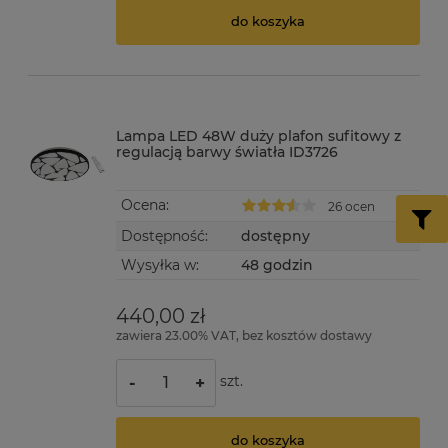
do koszyka
Lampa LED 48W duży plafon sufitowy z
regulacją barwy światła ID3726
Ocena:
26 ocen
Dostępność:
dostępny
Wysyłka w:
48 godzin
440,00 zł
zawiera 23.00% VAT, bez kosztów dostawy
szt.
-
+
do koszyka