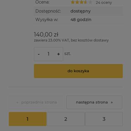
Ocena:
24 oceny
Dostępność:
dostępny
Wysyłka w:
48 godzin
140,00 zł
zawiera 23.00% VAT, bez kosztów dostawy
szt.
-
+
do koszyka
«
»
1
2
3