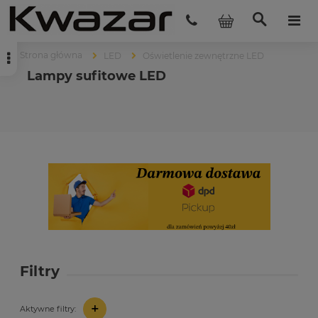
Strona główna
LED
Oświetlenie zewnętrzne LED
Lampy sufitowe LED
Filtry
+
Aktywne filtry: