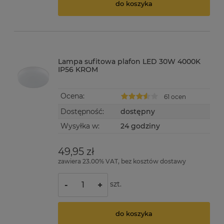
do koszyka
Lampa sufitowa plafon LED 30W 4000K
IP56 KROM
Ocena:
61 ocen
Dostępność:
dostępny
Wysyłka w:
24 godziny
49,95 zł
zawiera 23.00% VAT, bez kosztów dostawy
szt.
-
+
do koszyka