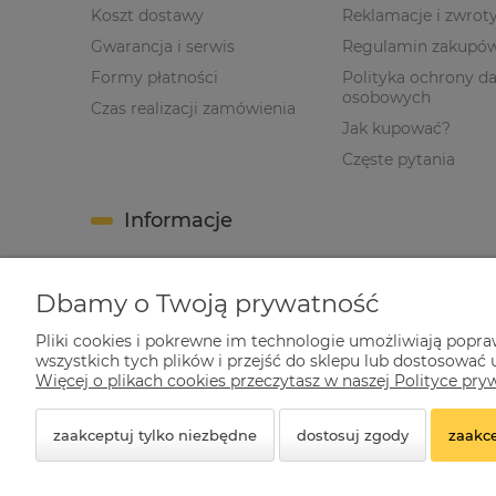
Koszt dostawy
Reklamacje i zwrot
Gwarancja i serwis
Regulamin zakupó
Formy płatności
Polityka ochrony d
osobowych
Czas realizacji zamówienia
Jak kupować?
Częste pytania
Informacje
O nas
Dbamy o Twoją prywatność
Nota prawna
Kontakt
Pliki cookies i pokrewne im technologie umożliwiają popr
wszystkich tych plików i przejść do sklepu lub dostosować u
Blog
Więcej o plikach cookies przeczytasz w naszej Polityce pry
zaakceptuj tylko niezbędne
dostosuj zgody
zaakce
© 2026 kwazar-lampy.pl. Wszelkie prawa zastrzeżone