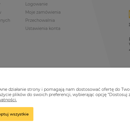
y
Logowanie
w
Moje zamówienia
anych
Przechowalnia
Ustawienia konta
awne działanie strony i pomagają nam dostosować ofertę do Two
życie plików do swoich preferencji, wybierając opcję "Dostosuj 
watności.
ptuj wszystkie
.