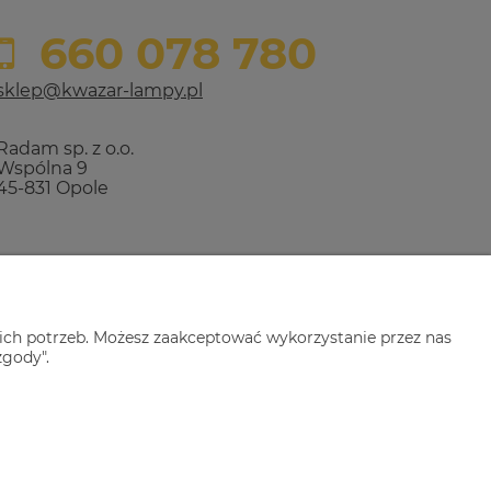
660 078 780
sklep@kwazar-lampy.pl
Radam sp. z o.o.
Wspólna 9
45-831 Opole
ich potrzeb. Możesz zaakceptować wykorzystanie przez nas
zgody".