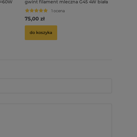
W=60W
gwint filament mleczna G45 4W biała
gwint A6
ciepła
ciepła
1 ocena
75,00 zł
9,50 zł
do koszyka
do kosz