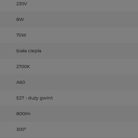
230V
8W
70W
biała ciepła
2700K
A60
E27 - duży gwint
800lm
300°