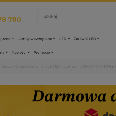
78 780
trzne
Lampy wewnętrzne
LED
Żarówki LED
ria
Nowości
Promocje
Zestaw 10x żarówka filament LED E27 - duży gwint A60 8W=70W 800lm bi