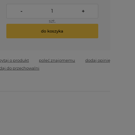
-
+
szt.
do koszyka
pytaj o produkt
poleć znajomemu
dodaj opinię
daj do przechowalni