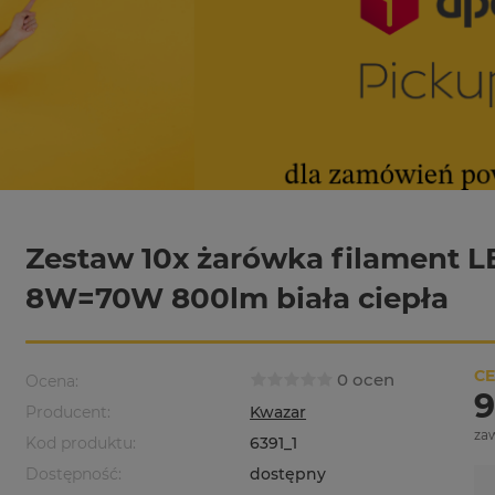
Zestaw 10x żarówka filament L
8W=70W 800lm biała ciepła
CE
0 ocen
Ocena:
9
Producent:
Kwazar
za
Kod produktu:
6391_1
Dostępność:
dostępny