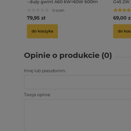
- duży gwint A60 6W=60W 600lm
G45 2W 2
biała ciepła
0 ocen
79,95 zł
69,00 z
do koszyka
do kos
Opinie o produkcie (0)
Imię lub pseudonim:
Twoja opinia: