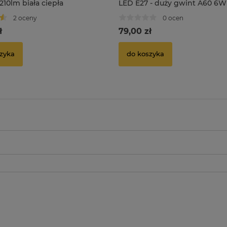
10lm biała ciepła
LED E27 - duży gwint A60 6
biała ciepła
2 oceny
0 ocen
ł
79,00 zł
zyka
do koszyka