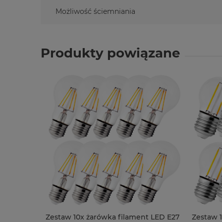
Możliwość ściemniania
Produkty powiązane
Zestaw 10x żarówka filament LED E27
Zestaw 