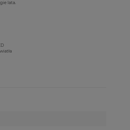
ie lata.
ED
wiatła