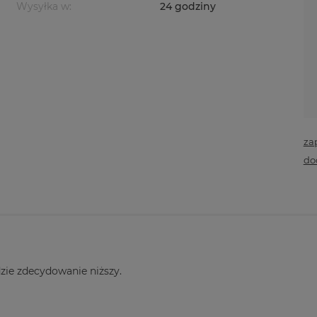
Wysyłka w:
24 godziny
za
do
zie zdecydowanie niższy.