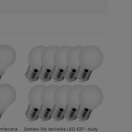
 mleczna
Zestaw 10x żarówka LED E27 - duży
Żarówka f