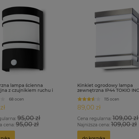
zna lampa ścienna
Kinkiet ogrodowy lampa
jna z czujnikiem ruchu i
zewnętrzna IP44 TOKIO IN
hu IP44 MEGAN-S czarna
68 ocen
115 ocen
zł
89,00 zł
95,00 zł
109,00 zł
gularna:
Cena regularna:
95,00 zł
109,00 zł
a cena:
Najniższa cena:
szyka
do koszyka