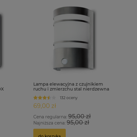
Lampa elewacyjna z czujnikiem
OX
ruchu i zmierzchu stal nierdzewna
IP44 MEGAN S
132 oceny
69,00 zł
95,00 zł
Cena regularna:
95,00 zł
Najniższa cena:
do koszyka