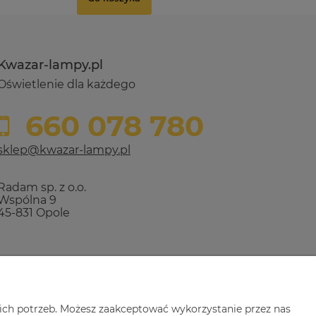
Kwazar-lampy.pl
Oświetlenie dla każdego
660 078 780
sklep@kwazar-lampy.pl
Radam sp. z o.o.
Wspólna 9
45-831 Opole
ich potrzeb. Możesz zaakceptować wykorzystanie przez nas