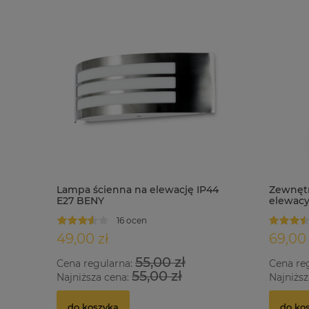
Lampa ścienna na elewację IP44
Zewnętr
E27 BENY
elewacy
zmierzc
16 ocen
49,00 zł
69,00 
55,00 zł
Cena regularna:
Cena re
55,00 zł
Najniższa cena:
Najniższ
do koszyka
do ko