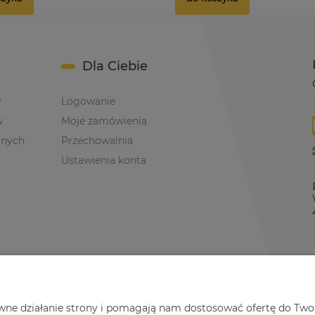
Dla Ciebie
y
Logowanie
w
Moje zamówienia
anych
Przechowalnia
Ustawienia konta
awne działanie strony i pomagają nam dostosować ofertę do Two