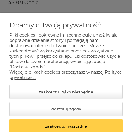
45-831 Opole
Zakupy
Dbamy o Twoją prywatność
Pliki cookies i pokrewne im technologie umożliwiają
Pomoc
poprawne działanie strony i pomagają nam
dostosować ofertę do Twoich potrzeb. Możesz
zaakceptować wykorzystanie przez nas wszystkich
Dla Ciebie
tych plików i przejść do sklepu lub dostosować użycie
plików do swoich preferencji, wybierając opcję
"Dostosuj zgody".
Więcej o plikach cookies przeczytasz w naszej Polityce
Informacje
prywatności.
zaakceptuj tylko niezbędne
dostosuj zgody
zaakceptuj wszystkie