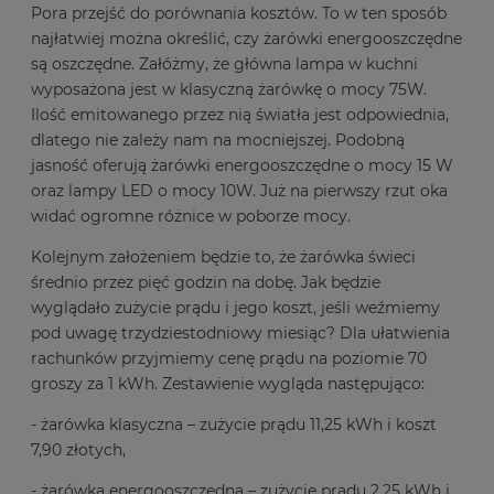
Pora przejść do porównania kosztów. To w ten sposób
najłatwiej można określić, czy żarówki energooszczędne
są oszczędne. Załóżmy, że główna lampa w kuchni
wyposażona jest w klasyczną żarówkę o mocy 75W.
Ilość emitowanego przez nią światła jest odpowiednia,
dlatego nie zależy nam na mocniejszej. Podobną
jasność oferują żarówki energooszczędne o mocy 15 W
oraz lampy LED o mocy 10W. Już na pierwszy rzut oka
widać ogromne różnice w poborze mocy.
Kolejnym założeniem będzie to, że żarówka świeci
średnio przez pięć godzin na dobę. Jak będzie
wyglądało zużycie prądu i jego koszt, jeśli weźmiemy
pod uwagę trzydziestodniowy miesiąc? Dla ułatwienia
rachunków przyjmiemy cenę prądu na poziomie 70
groszy za 1 kWh. Zestawienie wygląda następująco:
- żarówka klasyczna – zużycie prądu 11,25 kWh i koszt
7,90 złotych,
- żarówka energooszczędna – zużycie prądu 2,25 kWh i