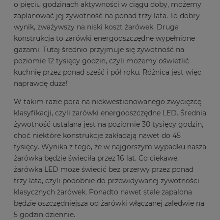
o pięciu godzinach aktywności w ciągu doby, możemy
zaplanować jej żywotność na ponad trzy lata. To dobry
wynik, zważywszy na niski koszt żarówek. Druga
konstrukcja to żarówki energooszczędne wypełnione
gazami. Tutaj średnio przyjmuje się żywotność na
poziomie 12 tysięcy godzin, czyli możemy oświetlić
kuchnię przez ponad sześć i pół roku. Różnica jest więc
naprawdę duża!
W takim razie pora na niekwestionowanego zwycięzcę
klasyfikacji, czyli żarówki energooszczędne LED. Średnia
żywotność ustalana jest na poziomie 30 tysięcy godzin,
choć niektóre konstrukcje zakładają nawet do 45
tysięcy. Wynika z tego, że w najgorszym wypadku nasza
żarówka będzie świeciła przez 16 lat. Co ciekawe,
żarówka LED może świecić bez przerwy przez ponad
trzy lata, czyli podobnie do przewidywanej żywotności
klasycznych żarówek. Ponadto nawet stale zapalona
będzie oszczędniejsza od żarówki włączanej zaledwie na
5 godzin dziennie.